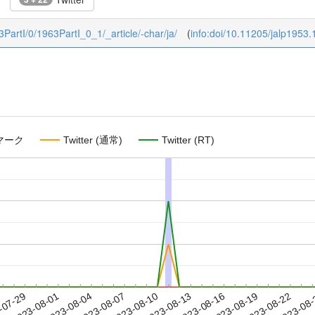
63PartI/0/1963PartI_0_1/_article/-char/ja/
(
info:doi/10.11205/jalp1953.
マーク
Twitter (通常)
Twitter (RT)
2023-08-19
2023-08-22
2023-08
-07-29
2
2023-08-01
2023-08-04
2023-08-07
2023-08-10
2023-08-13
2023-08-16