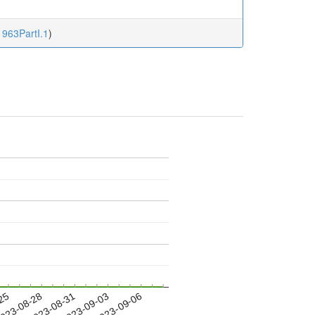
1963PartI.1
)
-25
023-08-28
2023-08-31
2023-09-03
2023-09-06