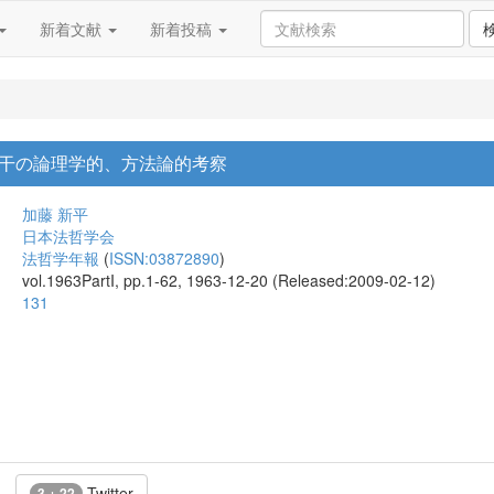
新着文献
新着投稿
干の論理学的、方法論的考察
加藤 新平
日本法哲学会
法哲学年報
(
ISSN:03872890
)
vol.1963PartI, pp.1-62, 1963-12-20 (Released:2009-02-12)
131
Twitter
3 + 22