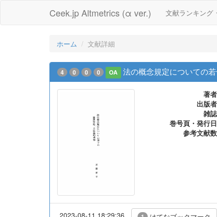
Ceek.jp Altmetrics (α ver.)
文献ランキング
ホーム
文献詳細
法の概念規定についての若
4
0
0
0
OA
著者
出版者
雑誌
巻号頁・発行日
参考文献数
2023-08-11 18:29:36
はてなブックマーク
1