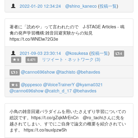
2022-01-20 12:34:24
@shino_kaneco
(
投稿一覧
)
著者に「読めや」って言われたので J-STAGE Articles - 鳴
禽の発声学習機構:雑音回避実験からの知見
https://t.co/WNElw72G3e
2021-09-03 23:30:14
@kosukesa
(
投稿一覧
)
4
リツイート・ネットワーク (3)
9
0.471
@canno696show
@tachisto
@behavdes
3
@pppesco
@VoiceTrainerY
@kyama0321
6
@canno696show
@catch_d_17
@behavdes
小鳥の雑音回避パラダイムを用いたさえずり学習についての
総説です。https://t.co/gZqkMrEnCn @ro_tachiさんに先を
越されてしまい、すでにご自身で論文の概要を紹介されてい
ます。 https://t.co/isuxlpzwSh