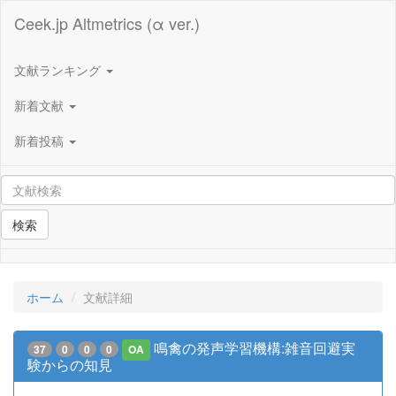
Ceek.jp Altmetrics (α ver.)
文献ランキング
新着文献
新着投稿
検索
ホーム
文献詳細
鳴禽の発声学習機構:雑音回避実
37
0
0
0
OA
験からの知見