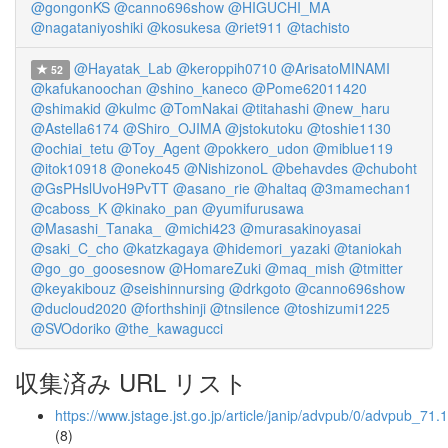
@gongonKS
@canno696show
@HIGUCHI_MA
@nagataniyoshiki
@kosukesa
@riet911
@tachisto
@Hayatak_Lab
@keroppih0710
@ArisatoMINAMI
52
@kafukanoochan
@shino_kaneco
@Pome62011420
@shimakid
@kulmc
@TomNakai
@titahashi
@new_haru
@Astella6174
@Shiro_OJIMA
@jstokutoku
@toshie1130
@ochiai_tetu
@Toy_Agent
@pokkero_udon
@miblue119
@itok10918
@oneko45
@NishizonoL
@behavdes
@chuboht
@GsPHslUvoH9PvTT
@asano_rie
@haltaq
@3mamechan1
@caboss_K
@kinako_pan
@yumifurusawa
@Masashi_Tanaka_
@michi423
@murasakinoyasai
@saki_C_cho
@katzkagaya
@hidemori_yazaki
@taniokah
@go_go_goosesnow
@HomareZuki
@maq_mish
@tmitter
@keyakibouz
@seishinnursing
@drkgoto
@canno696show
@ducloud2020
@forthshinji
@tnsilence
@toshizumi1225
@SVOdoriko
@the_kawagucci
収集済み URL リスト
https://www.jstage.jst.go.jp/article/janip/advpub/0/advpub_71.1
(8)