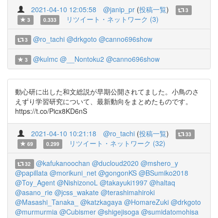
2021-04-10 12:05:58
@janip_pr
(
投稿一覧
)
3
リツイート・ネットワーク (3)
3
0.333
@ro_tachi
@drkgoto
@canno696show
3
@kulmc
@__Nontoku2
@canno696show
3
動心研に出した和文総説が早期公開されてました。小鳥のさ
えずり学習研究について、最新動向をまとめたものです。
https://t.co/Picx8KD6nS
2021-04-10 10:21:18
@ro_tachi
(
投稿一覧
)
33
リツイート・ネットワーク (32)
69
0.299
@kafukanoochan
@ducloud2020
@mshero_y
32
@papillata
@morikuni_net
@gongonKS
@BSumiko2018
@Toy_Agent
@NishizonoL
@takayuki1997
@haltaq
@asano_rie
@jcss_wakate
@terashimahiroki
@Masashi_Tanaka_
@katzkagaya
@HomareZuki
@drkgoto
@murmurmia
@Cubismer
@shigejisoga
@sumidatomohisa