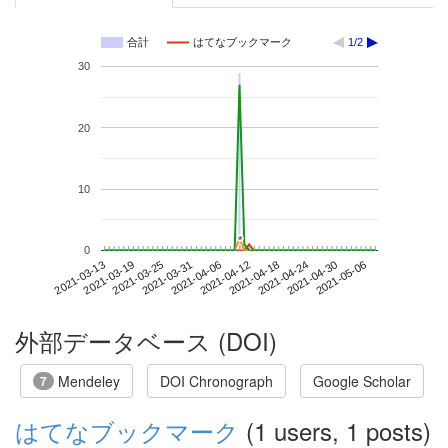
合計
はてなブックマーク
1/2
30
20
10
*
*
0
2021-04-30
2021-03-13
2021-03-31
2021-04-18
2021-05-06
2021-03-19
2021-04-06
2021-04-24
2021-03-25
2021-04-12
外部データベース (DOI)
Mendeley
DOI Chronograph
Google Scholar
7
はてなブックマーク
(1 users, 1 posts)