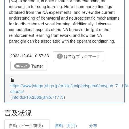
(NA) experiment, is quite useful for understanding the
mechanism for song learning. Here I summarize findings
obtained from the NA experiments, and review the current
understanding of behavioral and neuroscientific mechanisms
for feedback-based vocal learning. Additionally, I discuss
computational aspects of the NA behavior in light of the
reinforcement learning framework, and how the NA
paradigm can be associated with the operant conditioning.
2023-12-04 10:57:33
はてなブックマーク
1
Twitter
36 + 71
https://www.jstage.jst.go.jp/article/janip/advpub/0/advpub_71.1.3/_
char/ja/
(
info:doi/10.2502/janip.71.1.3
)
言及状況
変動（ピーク前後）
変動（月別）
分布