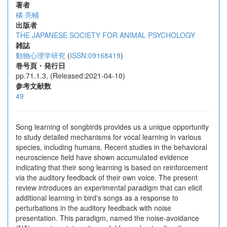
著者
橘 亮輔
出版者
THE JAPANESE SOCIETY FOR ANIMAL PSYCHOLOGY
雑誌
動物心理学研究
(
ISSN:09168419
)
巻号頁・発行日
pp.71.1.3, (Released:2021-04-10)
参考文献数
49
Song learning of songbirds provides us a unique opportunity
to study detailed mechanisms for vocal learning in various
species, including humans. Recent studies in the behavioral
neuroscience field have shown accumulated evidence
indicating that their song learning is based on reinforcement
via the auditory feedback of their own voice. The present
review introduces an experimental paradigm that can elicit
additional learning in bird's songs as a response to
perturbations in the auditory feedback with noise
presentation. This paradigm, named the noise-avoidance