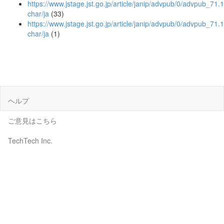
https://www.jstage.jst.go.jp/article/janip/advpub/0/advpub_71.1.
char/ja
(33)
https://www.jstage.jst.go.jp/article/janip/advpub/0/advpub_71.1
char/ja
(1)
ヘルプ
ご意見はこちら
TechTech Inc.