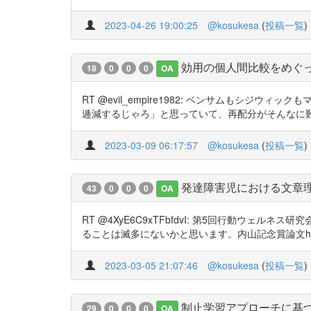
2023-04-26 19:00:25
@kosukesa
(
投稿一覧
)
効用の個人間比較をめぐ
18
0
0
0
OA
RT @evil_empire1982: ベンサムも
逓減するじゃろ」と思っていて、再配分がそんなに難
2023-03-09 06:17:57
@kosukesa
(
投稿一覧
)
発達障害児における文章理
43
0
0
0
OA
RT @4XyE6C9xTFbfdvI: 第5回行動ウェ
ることは滅多にないかと思います。内山記念賞論文https://
2023-03-05 21:07:46
@kosukesa
(
投稿一覧
)
制止学習アプローチに基
29
0
0
0
OA