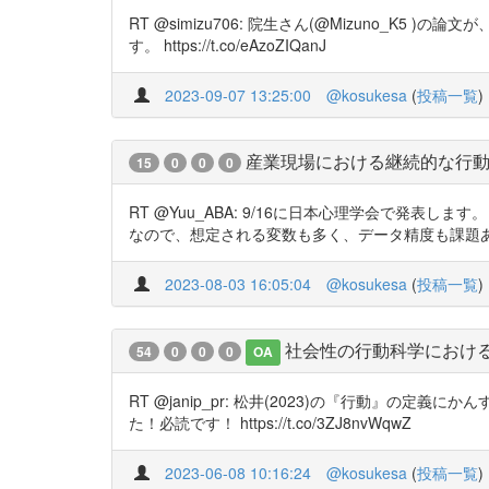
RT @simizu706: 院生さん(@Mizuno
す。 https://t.co/eAzoZIQanJ
2023-09-07 13:25:00
@kosukesa
(
投稿一覧
)
産業現場における継続的な行
15
0
0
0
RT @Yuu_ABA: 9/16に日本心理学会で発
なので、想定される変数も多く、データ精度も課題
2023-08-03 16:05:04
@kosukesa
(
投稿一覧
)
社会性の行動科学におけ
54
0
0
0
OA
RT @janip_pr: 松井(2023)の『行動
た！必読です！ https://t.co/3ZJ8nvWqwZ
2023-06-08 10:16:24
@kosukesa
(
投稿一覧
)