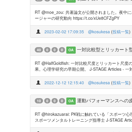
RT @moe_zou: 共著論文が公開されました。夜中
ージャーの研究動向 https://t.co/xUe8CFZgPY
2023-02-02 17:09:35
@kosukesa
(
投稿一覧
)
一対比較型とリッカート型
40
0
0
0
OA
RT @HalfGoldfish: 一対比較尺度とリ
果。心理学研究の早期公開。 J-STAGE Article
2022-12-12 12:15:40
@kosukesa
(
投稿一覧
)
運動パフォーマンスへの
10
0
0
0
OA
RT @hirokazuarai: PK戦に触れている
スポーツメンタルトレーニング指導士 J-STAGE Arti