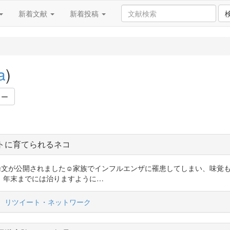
新着文献
新着投稿
a
)
ワー
トに育てられるネコ
.co/3Hbk3b2TF7 論文が公開されました☺️家族でインフルエンザに罹患して
。年末までには治りますように…
リツイート・ネットワーク