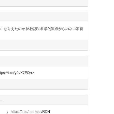
動物になりえたのか 比較認知科学的観点からのネコ家畜
.co/y2vX7EQrrz
―
s://t.co/noqzdovRDN