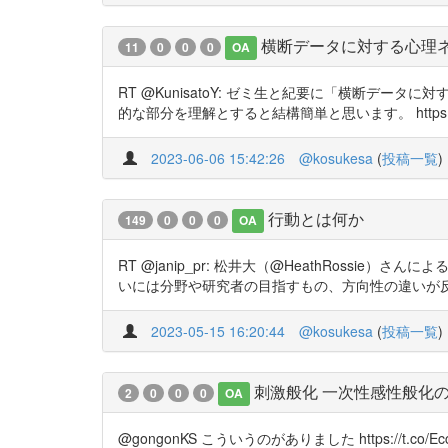
横断データに対する心理
11
0
0
0
OA
RT @KunisatoY: ゼミ生と紀要に「横断デ
的な部分を理解とすると結構簡単と思います。 https://t.c
2023-06-06 15:42:26
@kosukesa
(
投稿一覧
)
行動とは何か
149
0
0
0
OA
RT @janip_pr: 松井大（@HeathRos
いには分野や研究者の目指すもの、方向性の違いが反
2023-05-15 16:20:44
@kosukesa
(
投稿一覧
)
刺激般化 一次性感性般化
2
0
0
0
OA
@gongonKS こういうのがありました https://t.co/Ecc