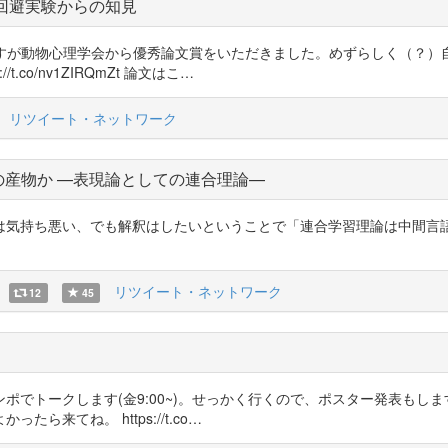
回避実験からの知見
す。 少し前ですが動物心理学会から優秀論文賞をいただきました。めずらしく
co/nv1ZIRQmZt 論文はこ…
リツイート・ネットワーク
の産物か —表現論としての連合理論—
は気持ち悪い、でも解釈はしたいということで「連合学習理論は中間
リツイート・ネットワーク
12
45
学振シンポでトークします(金9:00~)。せっかく行くので、ポスター発表もし
来てね。 https://t.co…