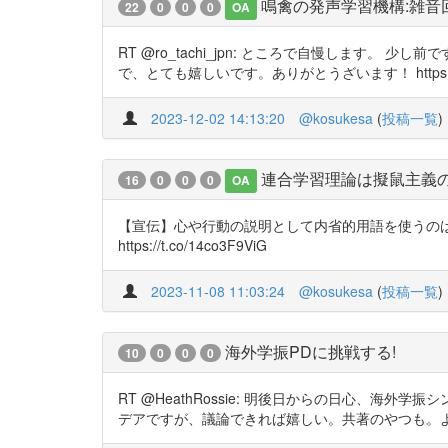
鳴禽の発声学習機構:雑音
22
0
0
0
OA
RT @ro_tachi_jpn: ところで自慢しま
で、とても嬉しいです。ありがとうざいます！ https://t.
2023-12-02 14:13:20
@kosukesa
(
投稿一覧
)
連合学習理論は擬鼠主義
16
0
0
0
OA
【宣伝】心や行動の説明として内省的用語を使うの
https://t.co/14co3F9ViG
2023-11-08 11:03:24
@kosukesa
(
投稿一覧
)
海外学振PDに挑戦する!
10
0
0
0
RT @HeathRossie: 明後日からの日心、海外
デアですが、議論できれば嬉しい。共著のやつも。よかったら