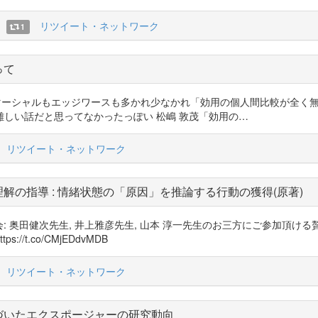
リツイート・ネットワーク
1
って
シジウィックもマーシャルもエッジワースも多かれ少なかれ「効用の個人間比較
しい話だと思ってなかったっぽい 松嶋 敦茂「効用の…
リツイート・ネットワーク
解の指導 : 情緒状態の「原因」を推論する行動の獲得(原著)
ルネス研究会: 奥田健次先生, 井上雅彦先生, 山本 淳一先生のお三方にご参
t.co/CMjEDdvMDB
リツイート・ネットワーク
づいたエクスポージャーの研究動向