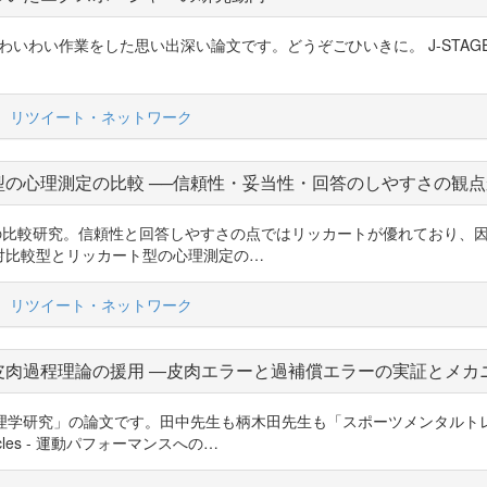
にわいわい作業をした思い出深い論文です。どうぞごひいきに。 J-STAGE A
リツイート・ネットワーク
の心理測定の比較 ──信頼性・妥当性・回答のしやすさの観点
ッカート尺度の比較研究。信頼性と回答しやすさの点ではリッカートが優れてお
s - 一対比較型とリッカート型の心理測定の…
リツイート・ネットワーク
皮肉過程理論の援用 ―皮肉エラーと過補償エラーの実証とメカ
「スポーツ心理学研究」の論文です。田中先生も柄木田先生も「スポーツメンタル
cles - 運動パフォーマンスへの…