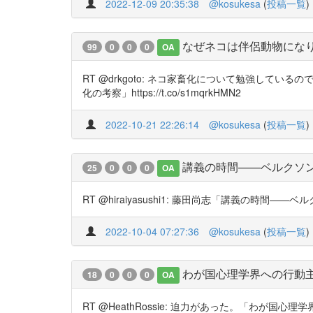
2022-12-09 20:35:38
@kosukesa
(
投稿一覧
)
なぜネコは伴侶動物にな
99
0
0
0
OA
RT @drkgoto: ネコ家畜化について勉強し
化の考察」https://t.co/s1mqrkHMN2
2022-10-21 22:26:14
@kosukesa
(
投稿一覧
)
講義の時間——ベルクソ
25
0
0
0
OA
RT @hiraiyasushi1: 藤田尚志「講義の時間——ベ
2022-10-04 07:27:36
@kosukesa
(
投稿一覧
)
わが国心理学界への行動
18
0
0
0
OA
RT @HeathRossie: 迫力があった。「わが国心理