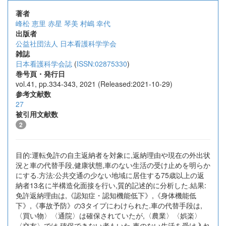
著者
峰松 恵里
赤星 琴美
村嶋 幸代
出版者
公益社団法人 日本看護科学学会
雑誌
日本看護科学会誌
(
ISSN:02875330
)
巻号頁・発行日
vol.41, pp.334-343, 2021 (Released:2021-10-29)
参考文献数
27
被引用文献数
2
目的:運転免許の自主返納者を対象に,返納理由や現在の外出状
況と車の代替手段,健康状態,車のない生活の受け止めを明らか
にする.方法:公共交通の少ない地域に居住する75歳以上の返
納者13名に半構造化面接を行い,質的記述的に分析した.結果:
免許返納理由は,《認知症・認知機能低下》,《身体機能低
下》,《事故予防》の3タイプにわけられた.車の代替手段は,
〈買い物〉〈通院〉は確保されていたが,〈農業〉〈娯楽〉
〈交友〉では,確保できない者もいた.車のない生活を受け入れ