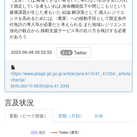
て満足している者もいれば,身体機能低下や閉じこもりという
健康課題が生じた者もいた.結論:解決策として,個人レジリエ
ンスを高めるためには,〈農業〉への移動手段として限定条件
付免許の導入等が必要だと考えられる.また地域レジリエンス
強化の観点から,移動支援サービス等の在り方を検討する必要
があろう.
2023-06-08 05:52:52
Twitter
2 + 4
https://www.jstage.jst.go.jp/article/jans/41/0/41_41334/_article/-
char/ja/
(
info:doi/10.5630/jans.41.334
)
言及状況
変動（ピーク前後）
変動（月別）
分布
合計
Twitter (通常)