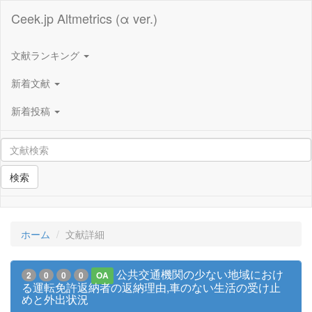
Ceek.jp Altmetrics (α ver.)
文献ランキング
新着文献
新着投稿
検索
ホーム
文献詳細
公共交通機関の少ない地域におけ
2
0
0
0
OA
る運転免許返納者の返納理由,車のない生活の受け止
めと外出状況