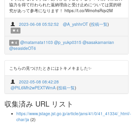
協力を得て行わられた返納理由と受け止めについては質的研
究があって参考になります！ https://t.co/WmohsRqv2M
2023-06-08 05:52:52
@A_yshhrOT
(
投稿一覧
)
4
@matamata1103
@p_yukp0315
@sasakamanian
4
@seasideOT6
こちらの見つけたときにはトキメキました✨
2022-05-08 08:42:28
@PtL6Mh2wPEXTWmA
(
投稿一覧
)
収集済み URL リスト
https://www.jstage.jst.go.jp/article/jans/41/0/41_41334/_html/-
char/ja
(2)