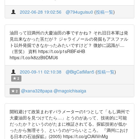
2022-06-28 19:02:56
@794uguisu0
(
投稿一覧
)
油田って旧満州の大慶油田の事ですかね？ それ旧日本軍は発
見出来なかった筈だが？ ジャライノールの発掘もアスファル
ト以外発掘できなかったみたいですけど？ 微妙に認識が....
（苦笑） 資料 https://t.co/p1sRlBF4HB
https://t.co/k8zzB9DMU6
2020-09-11 02:10:38
@BigCatMan5
(
投稿一覧
)
2
@xana328papa
@magoichisaiga
2
開戦避けて政策まわすパラメーターの1つとして「もし満州で
大慶油田を見つけてたら…」とうのがあって、技術的に可能
だったか？というのがたまに検証されてる。探鉱技術が低か
ったから無理そう、というのがつらいところ。 『満州におけ
る日本の石油探鉱』(2005) https://t.co/gCtAIiVnMg