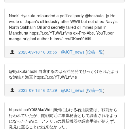
Naoki Hyakuta refounded a political party @hoshuto_jp He
wrote of Japan's oil industry after WWII but not of ex-Navy's
North Sakhalin Oil and secretly failed oil mines plan in
Manchuria https://t.co/YT3WLrfv4s ex-Pro-Abe, YouTuber,
manga original author https://t.co/DKac60Aii9
2023-09-18 16:33:55
@JOT_news
(
投稿一覧
)
@hyakutanaoki 自虐するのは石油開発でひっかけられたよう
な満鉄と海軍 https://t.co/YT3WLrfv4s
2023-09-18 16:27:29
@JOT_news
(
投稿一覧
)
https://t.co/Y0I8AkuWdr 満州における石油調査は、戦前から
行われていたが、開戦間近に軍事秘密として調査されるよう
になったために、アメリカの最新機器や調査手法が使えず、
発見に至ることは出来なかった。