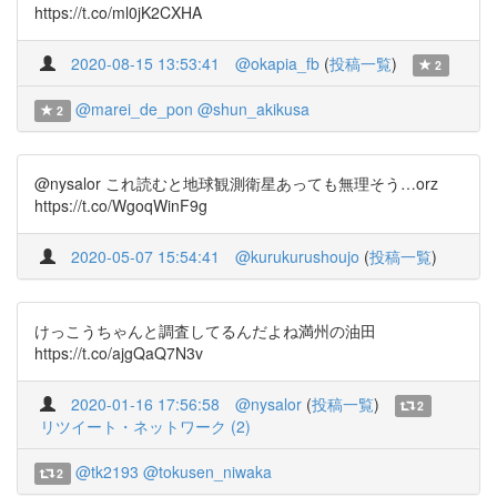
https://t.co/ml0jK2CXHA
2020-08-15 13:53:41
@okapia_fb
(
投稿一覧
)
2
@marei_de_pon
@shun_akikusa
2
@nysalor これ読むと地球観測衛星あっても無理そう…orz
https://t.co/WgoqWinF9g
2020-05-07 15:54:41
@kurukurushoujo
(
投稿一覧
)
けっこうちゃんと調査してるんだよね満州の油田
https://t.co/ajgQaQ7N3v
2020-01-16 17:56:58
@nysalor
(
投稿一覧
)
2
リツイート・ネットワーク (2)
@tk2193
@tokusen_niwaka
2