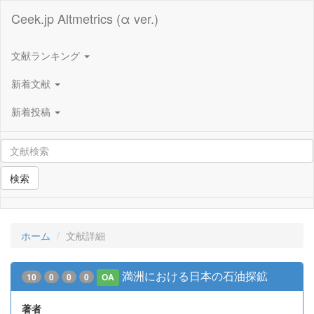
Ceek.jp Altmetrics (α ver.)
文献ランキング
新着文献
新着投稿
検索
ホーム
文献詳細
満洲における日本の石油探鉱
10
0
0
0
OA
著者