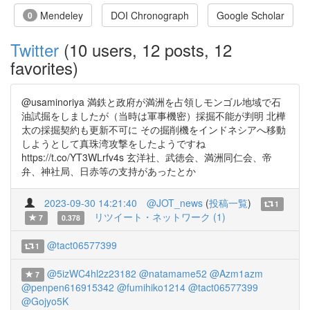
Mendeley
DOI Chronograph
Google Scholar
0
Twitter
(10 users, 12 posts, 12
favorites)
@usaminoriya 満鉄と政府が満洲を占領しモンゴル地域で石
油試掘をしましたが（当時は軍事機密）採掘不能が判明 北樺
太の採掘契約も更新不可に その掘削機をインドネシアへ移動
しようとして真珠湾攻撃をしたようですね
https://t.co/YT3WLrfv4s 玄洋社、武徳会、満洲同仁会、帝
弁、神社局、日赤等の支持があったとか
2023-09-30 14:21:40
@JOT_news
(
投稿一覧
)
1
リツイート・ネットワーク (1)
7
0.378
@tact06577399
1
@5izWC4hl2z23182
@natamame52
@Azm1azm
7
@penpen616915342
@fumihiko1214
@tact06577399
@Gojyo5K