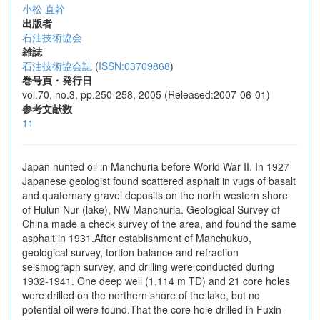
小松 直幹
出版者
石油技術協会
雑誌
石油技術協会誌
(
ISSN:03709868
)
巻号頁・発行日
vol.70, no.3, pp.250-258, 2005 (Released:2007-06-01)
参考文献数
11
Japan hunted oil in Manchuria before World War II. In 1927
Japanese geologist found scattered asphalt in vugs of basalt
and quaternary gravel deposits on the north western shore
of Hulun Nur (lake), NW Manchuria. Geological Survey of
China made a check survey of the area, and found the same
asphalt in 1931.After establishment of Manchukuo,
geological survey, tortion balance and refraction
seismograph survey, and drilling were conducted during
1932-1941. One deep well (1,114 m TD) and 21 core holes
were drilled on the northern shore of the lake, but no
potential oil were found.That the core hole drilled in Fuxin