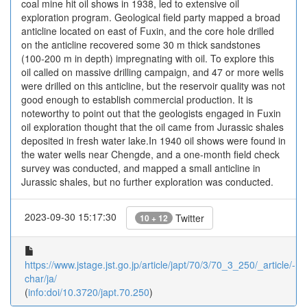
coal mine hit oil shows in 1938, led to extensive oil
exploration program. Geological field party mapped a broad
anticline located on east of Fuxin, and the core hole drilled
on the anticline recovered some 30 m thick sandstones
(100-200 m in depth) impregnating with oil. To explore this
oil called on massive drilling campaign, and 47 or more wells
were drilled on this anticline, but the reservoir quality was not
good enough to establish commercial production. It is
noteworthy to point out that the geologists engaged in Fuxin
oil exploration thought that the oil came from Jurassic shales
deposited in fresh water lake.In 1940 oil shows were found in
the water wells near Chengde, and a one-month field check
survey was conducted, and mapped a small anticline in
Jurassic shales, but no further exploration was conducted.
2023-09-30 15:17:30
Twitter
10 + 12
https://www.jstage.jst.go.jp/article/japt/70/3/70_3_250/_article/-
char/ja/
(
info:doi/10.3720/japt.70.250
)