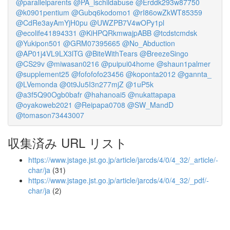
@parallelparents
@PA_ischildabuse
@Erddk293w87750
@k0901pentium
@Gubq6kodomo1
@rI86owZkWT85359
@CdRe3ayAmYjH0pu
@UWZPB7V4wOPy1pl
@ecolife41894331
@KiHPQRkmwajpABB
@tcdstcmdsk
@Yukipon501
@GRM07395665
@No_Abduction
@AP01j4VL9LX3lTG
@BiteWithTears
@BreezeSingo
@CS29v
@miwasan0216
@puipui04home
@shaun1palmer
@supplement25
@fofofofo23456
@koponta2012
@gannta_
@LVemonda
@0t9Ju5I3n277mjZ
@1uP5k
@a3f5Q90Ogb0bafr
@hahanoai5
@nukattapapa
@oyakoweb2021
@Reipapa0708
@SW_MandD
@tomason73443007
収集済み URL リスト
https://www.jstage.jst.go.jp/article/jarcds/4/0/4_32/_article/-
char/ja
(31)
https://www.jstage.jst.go.jp/article/jarcds/4/0/4_32/_pdf/-
char/ja
(2)