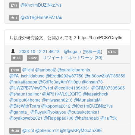
@Knx1mDUZiNkz7vs
1
@x51BgHmhKPA1tAu
1
片親疎外研究論文、公開されてる？ https://t.co/PCSYQeylIn
2023-10-12 21:46:18
@koga_r
(
投稿一覧
)
30
リツイート・ネットワーク (30)
43
0.622
@licht
@amboot2
@parallelparents
30
@PA_ischildabuse
@Erddk293w87750
@rI86owZkWT85359
@nukattapapa
@CdRe3ayAmYjH0pu
@onsan78
@UWZPB7V4wOPy1pl
@ecolife41894331
@GRM07395665
@shaun1palmer
@AP01j4VL9LX3lTG
@kasaicheck
@puipui04home
@miwasan0216
@MunakataMi
@BiteWithTears
@koponta2012
@Knx1mDUZiNkz7vs
@gannta_
@FuyukiRyokuyou
@outsuketenka1
@oyakoweb2021
@Reipapa0708
@hahanoai5
@1uP5k
@licht
@phenon12
@6fgwKPyM0cZnX9E
38