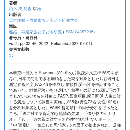
著者
柏木 舞
髙坂 康雅
出版者
日本離婚・再婚家族と子ども研究学会
雑誌
離婚・再婚家族と子ども研究
(
ISSN:24357235
)
巻号頁・発行日
vol.4, pp.32-46, 2022 (Released:2023-09-01)
参考文献数
35
本研究の目的は,Rowlands(2019)の片親疎外尺度(RPAS)を参
考に,日本で使用できる離婚をした親を対象とした片親疎外を
測定する尺度(PASPJ)を作成し,信頼性,妥当性を検証すること
であった。離婚経験があり,別れた相手との間に15歳以下の子
どもがいる648名を対象に,PASPJ暫定項目,親子関係,人生に対
する満足について調査を実施し,265名(男性73名,女性192名)
を分析対象者とした。PASPJ暫定項目の因子分析を行ったと
ころ,「親に対する肯定的な感情の欠如」「借り物のシナリ
オ」「もう一方の親に対する無条件で無批判なサポート」
「中傷活動」「独立した思想家」の5因子が抽出された。居住