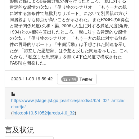
形態と性による2要因分散分析を行ったところ,「親に対する
肯定的な感情の欠如」「借り物のシナリオ」「もう一方の親
に対する無条件で無批判なサポート」において別居親の方が
同居親よりも得点が高いことが示された。またPASPJの5得点
と親子関係尺度(久和・梁, 2006),人生に対する満足尺度(角野,
1994)との相関を算出したところ,「親に対する肯定的な感情
の欠如」「借り物のシナリオ」「もう一方の親に対する無条
件の再帰的サポート」「中傷活動」は予想された関連を示し
たが,「独立した思想家」は予想と反した関連を示した。これ
らから,「独立した思想家」を除く4下位尺度で構成された
PASPJを開発した。
2023-11-03 19:59:42
Twitter
32 + 44
https://www.jstage.jst.go.jp/article/jarcds/4/0/4_32/_article/-
char/ja/
(
info:doi/10.51052/jarcds.4.0_32
)
言及状況