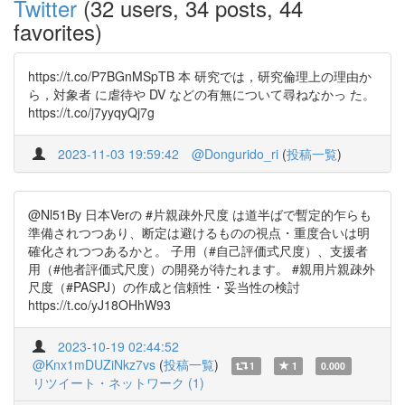
Twitter
(32 users, 34 posts, 44
favorites)
https://t.co/P7BGnMSpTB 本 研究では，研究倫理上の理由か
ら，対象者 に虐待や DV などの有無について尋ねなかっ た。
https://t.co/j7yyqyQj7g
2023-11-03 19:59:42
@Dongurido_ri
(
投稿一覧
)
@Nl51By 日本Verの #片親疎外尺度 は道半ばで暫定的乍らも
準備されつつあり、断定は避けるものの視点・重度合いは明
確化されつつあるかと。 子用（#自己評価式尺度）、支援者
用（#他者評価式尺度）の開発が待たれます。 #親用片親疎外
尺度（#PASPJ）の作成と信頼性・妥当性の検討
https://t.co/yJ18OHhW93
2023-10-19 02:44:52
@Knx1mDUZiNkz7vs
(
投稿一覧
)
1
1
0.000
リツイート・ネットワーク (1)