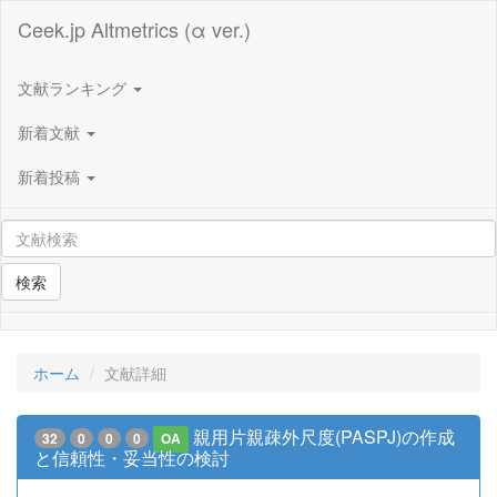
Ceek.jp Altmetrics (α ver.)
文献ランキング
新着文献
新着投稿
検索
ホーム
文献詳細
親用片親疎外尺度(PASPJ)の作成
32
0
0
0
OA
と信頼性・妥当性の検討