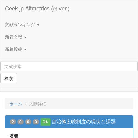
Ceek.jp Altmetrics (α ver.)
文献ランキング
新着文献
新着投稿
検索
ホーム
文献詳細
自治体広聴制度の現状と課題
2
0
0
0
OA
著者