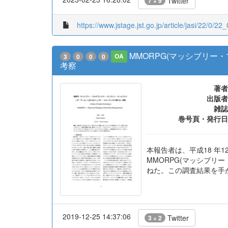
Twitter
7 + 9
https://www.jstage.jst.go.jp/article/jasi/22/0/22
MMORPG(マッシブリ
3
0
0
0
OA
考察
著者
出版者
雑誌
巻号頁・発行日
本報告者は、平成18 年1
MMORPG(マッシブリ
ねた。この調査結果を手
2019-12-25 14:37:06
Twitter
3 + 2