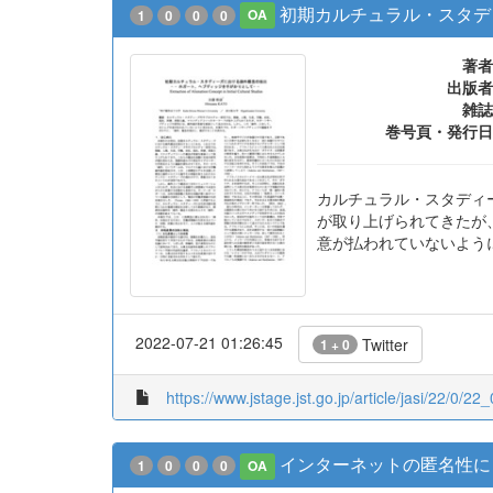
初期カルチュラル・スタディ
1
0
0
0
OA
著者
出版者
雑誌
巻号頁・発行日
カルチュラル・スタディ
が取り上げられてきたが
意が払われていないよう
2022-07-21 01:26:45
Twitter
1 + 0
https://www.jstage.jst.go.jp/article/jasi/22/0/22
インターネットの匿名性による
1
0
0
0
OA