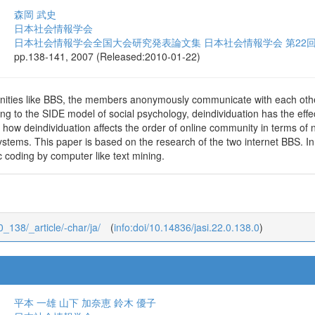
森岡 武史
日本社会情報学会
日本社会情報学会全国大会研究発表論文集 日本社会情報学会 第22
pp.138-141, 2007 (Released:2010-01-22)
nities like BBS, the members anonymously communicate with each o
ing to the SIDE model of social psychology, deindividuation has the effec
ow deindividuation affects the order of online community in terms of no
ystems. This paper is based on the research of the two internet BBS. In
 coding by computer like text mining.
_0_138/_article/-char/ja/
(
info:doi/10.14836/jasi.22.0.138.0
)
平本 一雄
山下 加奈恵
鈴木 優子