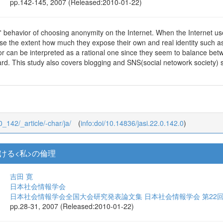
pp.142-145, 2007 (Released:2010-01-22)
' behavior of choosing anonymity on the Internet. When the Internet us
ose the extent how much they expose their own and real identity such a
or can be interpreted as a rational one since they seem to balance be
oard. This study also covers blogging and SNS(social netowork society)
_0_142/_article/-char/ja/
(
info:doi/10.14836/jasi.22.0.142.0
)
ける<私>の倫理
吉田 寛
日本社会情報学会
日本社会情報学会全国大会研究発表論文集 日本社会情報学会 第22
pp.28-31, 2007 (Released:2010-01-22)