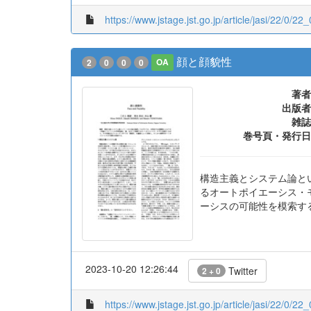
https://www.jstage.jst.go.jp/article/jasi/22/0/22_
顔と顔貌性
2
0
0
0
OA
著者
出版者
雑誌
巻号頁・発行日
構造主義とシステム論と
るオートポイエーシス・
ーシスの可能性を模索す
2023-10-20 12:26:44
Twitter
2 + 0
https://www.jstage.jst.go.jp/article/jasi/22/0/22