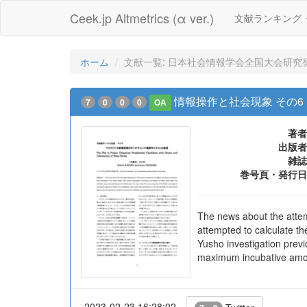
Ceek.jp Altmetrics (α ver.)
文献ランキング
ホーム
文献一覧: 日本社会情報学会全国大会研究発
情報操作と社会現象 その
7
0
0
0
OA
著者
出版者
雑誌
巻号頁・発行日
The news about the attem
attempted to calculate th
Yusho investigation previ
maximum incubative amoun
2023-02-23 16:28:02