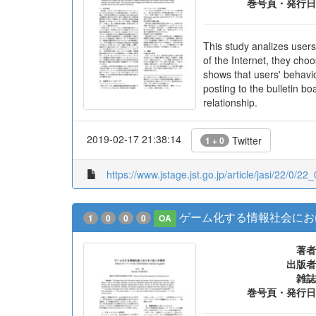
巻号頁・発行日
This study analizes users
of the Internet, they cho
shows that users' behavi
posting to the bulletin b
relationship.
2019-02-17 21:38:14
Twitter
1 + 0
https://www.jstage.jst.go.jp/article/jasi/22/0/22
ゲーム化する情報社会にお
1
0
0
0
OA
著者
出版者
雑誌
巻号頁・発行日