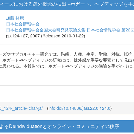
ーズにおける疎外概念の抽出 --ホガート、ヘブディッジを手が
加藤 裕康
日本社会情報学会
日本社会情報学会全国大会研究発表論文集 日本社会情報学会 第22
pp.124-127, 2007 (Released:2010-01-22)
ーズやサブカルチャー研究では、階級、人種、生産、労働、対抗、抵抗
、ホガートやヘブディッジの研究には、疎外感が重要な要素として見出
に思われる。本報告では、ホガートやヘブディッジの議論を手がかりに
_0_124/_article/-char/ja/
(
info:doi/10.14836/jasi.22.0.124.0
)
Deindividuationとオンライン・コミュニティの秩序