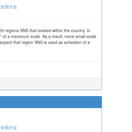
回全国大会
20 regions SNS that existed within the country. In
" of a maximum scale. As a result, more small-scale
expect that region SNS is used as activation of a
回全国大会