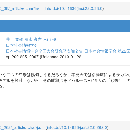
0_38/_article/-char/ja/
(
info:doi/10.14836/jasi.22.0.38.0
)
井上 寛雄
清水 高志
米山 優
日本社会情報学会
日本社会情報学会全国大会研究発表論文集 日本社会情報学会 第22
pp.262-265, 2007 (Released:2010-01-22)
いう二つの立場は協調しうるだろうか。本発表では斎藤環によるラカン
モデルを検討しながら、その問題点をドゥルーズ=ガタリの「顔貌性」
る。
_0_262/_article/-char/ja/
(
info:doi/10.14836/jasi.22.0.262.0
)