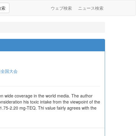
検索
ウェブ検索
ニュース検索
回全国大会
ven wide coverage in the world media. The author
sideration his toxic intake from the viewpoint of the
 1.75-2.20 mg-TEQ. Thi value fairly agrees with the