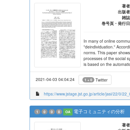
著者
出版者
雑誌
巻号頁・発行日
In many of online commu
"deindividuation." Accord
norms. This paper shows h
processes of the social s
is based on the automatic
2021-04-03 04:04:24
Twitter
1 + 0
https://www.jstage.jst.go.jp/article/jasi/22/0/22
電子コミュニティの分析
1
0
0
0
OA
著者