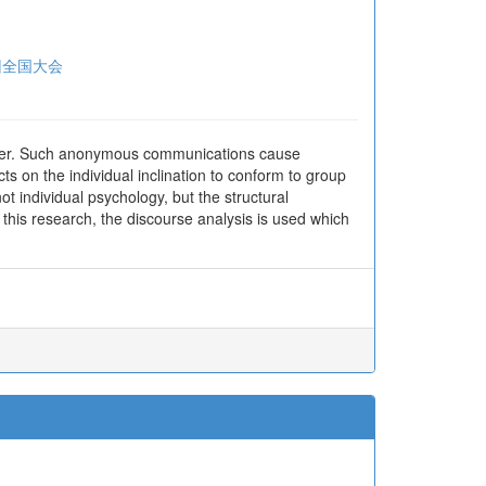
回全国大会
ther. Such anonymous communications cause
ts on the individual inclination to conform to group
t individual psychology, but the structural
 this research, the discourse analysis is used which