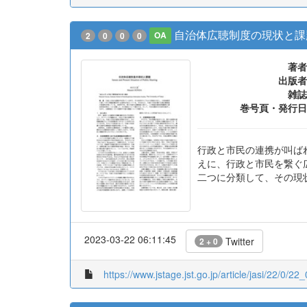
自治体広聴制度の現状と課
2
0
0
0
OA
著者
出版者
雑誌
巻号頁・発行日
行政と市民の連携が叫ば
えに、行政と市民を繋ぐ
二つに分類して、その現
2023-03-22 06:11:45
Twitter
2 + 0
https://www.jstage.jst.go.jp/article/jasi/22/0/22