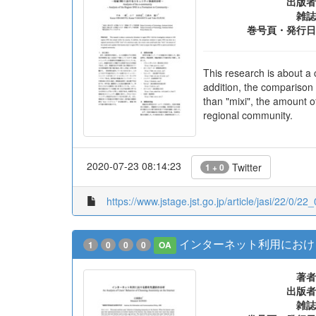
出版者
雑誌
巻号頁・発行日
This research is about a 
addition, the comparison
than "mixi", the amount o
regional community.
2020-07-23 08:14:23
Twitter
1 + 0
https://www.jstage.jst.go.jp/article/jasi/22/0/22_
インターネット利用におけ
1
0
0
0
OA
著者
出版者
雑誌