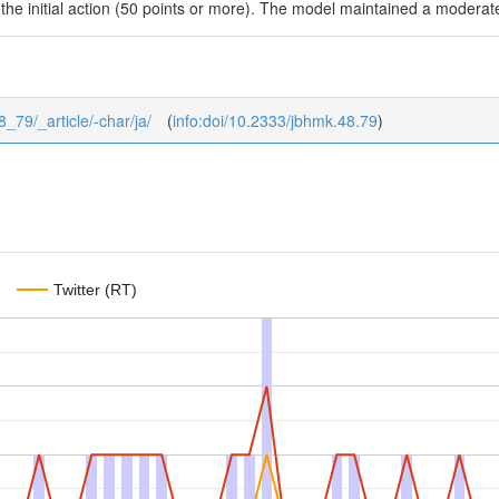
in the initial action (50 points or more). The model maintained a mode
8_79/_article/-char/ja/
(
info:doi/10.2333/jbhmk.48.79
)
Twitter (RT)