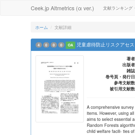
Ceek.jp Altmetrics (α ver.)
文献ランキング
ホーム
文献詳細
児童虐待防止リスクアセス
4
0
0
0
OA
著者
出版者
雑誌
巻号頁・発行日
参考文献数
被引用文献数
A comprehensive survey of
items. However, using all
aims to select essential a
Random Forests algorithm 
child welfare facili- tie