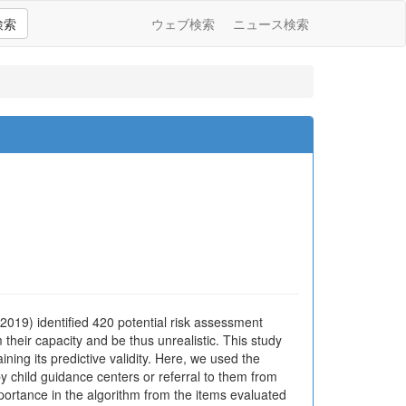
検索
ウェブ検索
ニュース検索
2019) identified 420 potential risk assessment
their capacity and be thus unrealistic. This study
ning its predictive validity. Here, we used the
by child guidance centers or referral to them from
mportance in the algorithm from the items evaluated