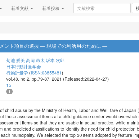
新着文献
新着投稿
メント項目の選抜 — 現場での利活用のために —
菊池 愛美
髙岡 昂太
坂本 次郎
日本行動計量学会
行動計量学
(
ISSN:03855481
)
vol.48, no.2, pp.79-87, 2021 (Released:2022-04-27)
15
1
 child abuse by the Ministry of Health, Labor and Wel- fare of Japan (
 of these assessment items at a child guidance center would overwhelm 
ssessment items so that they are usable in actual practice, while maintai
and predicted classifications to identify the need for child protection 
s of each municipality. We selected the top 30 items adopted by feature i