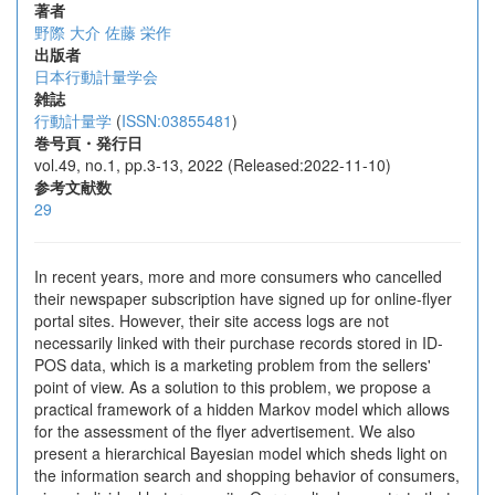
著者
野際 大介
佐藤 栄作
出版者
日本行動計量学会
雑誌
行動計量学
(
ISSN:03855481
)
巻号頁・発行日
vol.49, no.1, pp.3-13, 2022 (Released:2022-11-10)
参考文献数
29
In recent years, more and more consumers who cancelled
their newspaper subscription have signed up for online-flyer
portal sites. However, their site access logs are not
necessarily linked with their purchase records stored in ID-
POS data, which is a marketing problem from the sellers'
point of view. As a solution to this problem, we propose a
practical framework of a hidden Markov model which allows
for the assessment of the flyer advertisement. We also
present a hierarchical Bayesian model which sheds light on
the information search and shopping behavior of consumers,