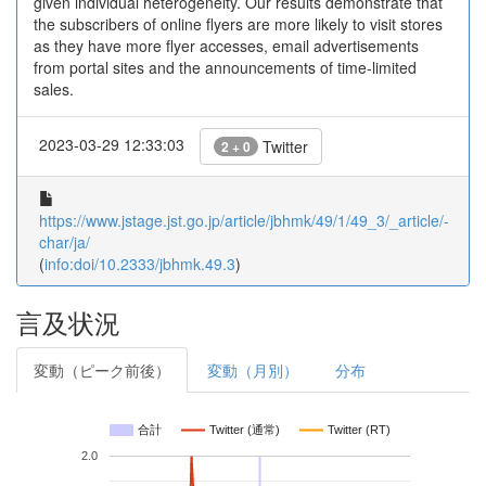
given individual heterogeneity. Our results demonstrate that
the subscribers of online flyers are more likely to visit stores
as they have more flyer accesses, email advertisements
from portal sites and the announcements of time-limited
sales.
2023-03-29 12:33:03
Twitter
2 + 0
https://www.jstage.jst.go.jp/article/jbhmk/49/1/49_3/_article/-
char/ja/
(
info:doi/10.2333/jbhmk.49.3
)
言及状況
変動（ピーク前後）
変動（月別）
分布
合計
Twitter (通常)
Twitter (RT)
2.0