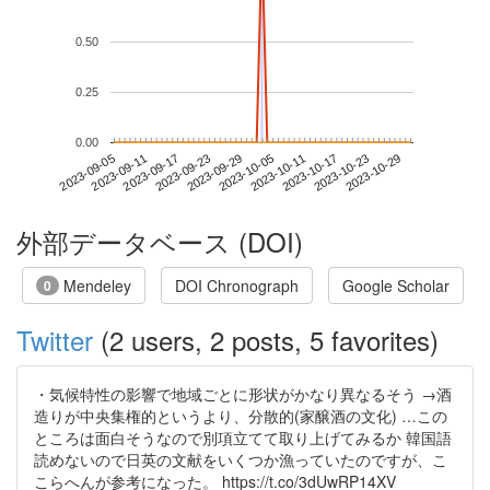
0.50
0.25
0.00
2023-10-23
2023-09-05
2023-09-23
2023-10-11
2023-10-29
2023-09-11
2023-09-29
2023-10-17
2023-09-17
2023-10-05
外部データベース (DOI)
Mendeley
DOI Chronograph
Google Scholar
0
Twitter
(2 users, 2 posts, 5 favorites)
・気候特性の影響で地域ごとに形状がかなり異なるそう →酒
造りが中央集権的というより、分散的(家醸酒の文化) …この
ところは面白そうなので別項立てて取り上げてみるか 韓国語
読めないので日英の文献をいくつか漁っていたのですが、こ
こらへんが参考になった。 https://t.co/3dUwRP14XV