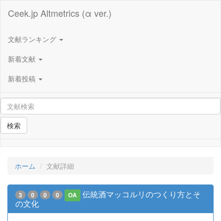
Ceek.jp Altmetrics (α ver.)
文献ランキング
新着文献
新着投稿
検索
ホーム
文献詳細
伝統酒マッコルリのつくり方とそ
3
0
0
0
OA
の文化