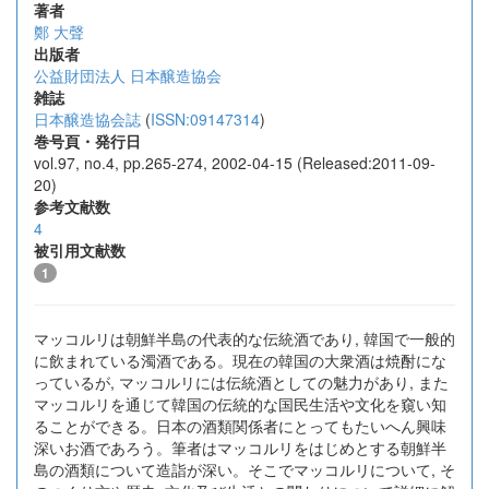
著者
鄭 大聲
出版者
公益財団法人 日本醸造協会
雑誌
日本醸造協会誌
(
ISSN:09147314
)
巻号頁・発行日
vol.97, no.4, pp.265-274, 2002-04-15 (Released:2011-09-
20)
参考文献数
4
被引用文献数
1
マッコルリは朝鮮半島の代表的な伝統酒であり, 韓国で一般的
に飲まれている濁酒である。現在の韓国の大衆酒は焼酎にな
っているが, マッコルリには伝統酒としての魅力があり, また
マッコルリを通じて韓国の伝統的な国民生活や文化を窺い知
ることができる。日本の酒類関係者にとってもたいへん興味
深いお酒であろう。筆者はマッコルリをはじめとする朝鮮半
島の酒類について造詣が深い。そこでマッコルリについて, そ