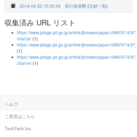
2014-04-22 15:35:54
並行複発酵
(
文献一覧
)
収集済み URL リスト
https://www.jstage.jst.go.jp/article/jbrewsocjapan1988/97/4/97
char/ja/
(1)
https://www.jstage.jst.go.jp/article/jbrewsocjapan1988/97/4/9
(1)
https://www.jstage.jst.go.jp/article/jbrewsocjapan1988/97/4/9
char/en
(1)
ヘルプ
ご意見はこちら
TechTech Inc.