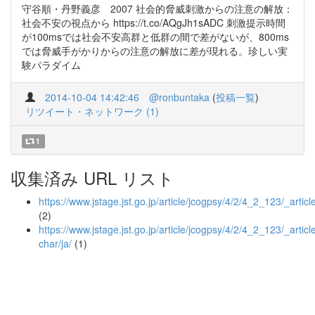
守谷順・丹野義彦 2007 社会的脅威刺激からの注意の解放：
社会不安の視点から https://t.co/AQgJh1sADC 刺激提示時間
が100msでは社会不安高群と低群の間で差がないが、800ms
では脅威手がかりからの注意の解放に差が現れる。珍しい実
験パラダイム
2014-10-04 14:42:46
@ronbuntaka
(
投稿一覧
)
リツイート・ネットワーク (1)
1
収集済み URL リスト
https://www.jstage.jst.go.jp/article/jcogpsy/4/2/4_2_123/_articl
(2)
https://www.jstage.jst.go.jp/article/jcogpsy/4/2/4_2_123/_article
char/ja/
(1)