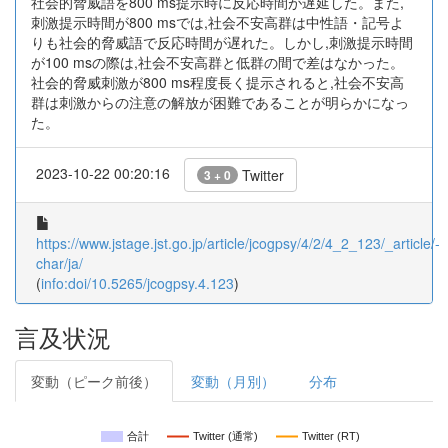
社会的脅威語を800 ms提示時に反応時間が遅延した。また,
刺激提示時間が800 msでは,社会不安高群は中性語・記号よ
りも社会的脅威語で反応時間が遅れた。しかし,刺激提示時間
が100 msの際は,社会不安高群と低群の間で差はなかった。
社会的脅威刺激が800 ms程度長く提示されると,社会不安高
群は刺激からの注意の解放が困難であることが明らかになっ
た。
2023-10-22 00:20:16
Twitter
3 + 0
https://www.jstage.jst.go.jp/article/jcogpsy/4/2/4_2_123/_article/-
char/ja/
(
info:doi/10.5265/jcogpsy.4.123
)
言及状況
変動（ピーク前後）
変動（月別）
分布
合計
Twitter (通常)
Twitter (RT)