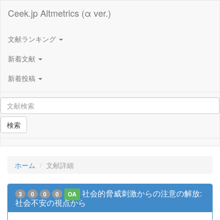
Ceek.jp Altmetrics (α ver.)
文献ランキング
新着文献
新着投稿
検索
ホーム
文献詳細
社会的脅威刺激からの注意の解放:
3
0
0
0
OA
社会不安の視点から