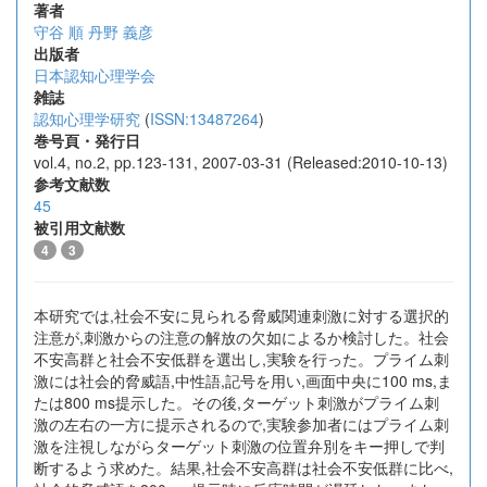
著者
守谷 順
丹野 義彦
出版者
日本認知心理学会
雑誌
認知心理学研究
(
ISSN:13487264
)
巻号頁・発行日
vol.4, no.2, pp.123-131, 2007-03-31 (Released:2010-10-13)
参考文献数
45
被引用文献数
4
3
本研究では,社会不安に見られる脅威関連刺激に対する選択的
注意が,刺激からの注意の解放の欠如によるか検討した。社会
不安高群と社会不安低群を選出し,実験を行った。プライム刺
激には社会的脅威語,中性語,記号を用い,画面中央に100 ms,ま
たは800 ms提示した。その後,ターゲット刺激がプライム刺
激の左右の一方に提示されるので,実験参加者にはプライム刺
激を注視しながらターゲット刺激の位置弁別をキー押しで判
断するよう求めた。結果,社会不安高群は社会不安低群に比べ,