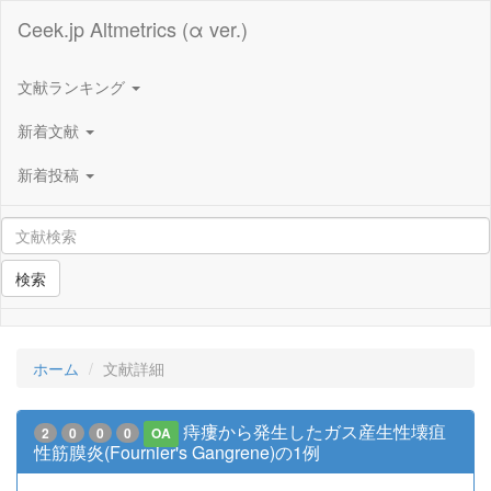
Ceek.jp Altmetrics (α ver.)
文献ランキング
新着文献
新着投稿
検索
ホーム
文献詳細
痔瘻から発生したガス産生性壊疽
2
0
0
0
OA
性筋膜炎(Fournier's Gangrene)の1例