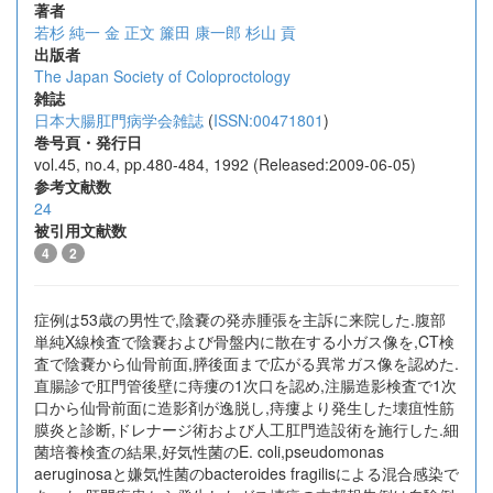
著者
若杉 純一
金 正文
簾田 康一郎
杉山 貢
出版者
The Japan Society of Coloproctology
雑誌
日本大腸肛門病学会雑誌
(
ISSN:00471801
)
巻号頁・発行日
vol.45, no.4, pp.480-484, 1992 (Released:2009-06-05)
参考文献数
24
被引用文献数
4
2
症例は53歳の男性で,陰嚢の発赤腫張を主訴に来院した.腹部
単純X線検査で陰嚢および骨盤内に散在する小ガス像を,CT検
査で陰嚢から仙骨前面,膵後面まで広がる異常ガス像を認めた.
直腸診で肛門管後壁に痔瘻の1次口を認め,注腸造影検査で1次
口から仙骨前面に造影剤が逸脱し,痔瘻より発生した壊疽性筋
膜炎と診断,ドレナージ術および人工肛門造設術を施行した.細
菌培養検査の結果,好気性菌のE. coli,pseudomonas
aeruginosaと嫌気性菌のbacteroides fragilisによる混合感染で