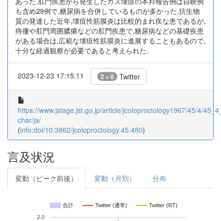
あった.肛門疾患から発生したガス壊疽の本邦報告例は自験例
も含め29例で,糖尿病を合併しているものが多かった.抗生物
質の発達した近年,壊疽性筋膜炎は比較的まれ疾な患であるが,
痔瘻や肛門周囲膿瘍などの肛門疾患で,糖尿病などの基礎疾患
がある場合は,広範な壊疽性筋膜炎に進展することもあるので,
十分な経過観察が必要であると考えられた.
2023-12-23 17:15:11
Twitter
2 + 0
https://www.jstage.jst.go.jp/article/jcoloproctology1967/45/4/45_4
char/ja/
(
info:doi/10.3862/jcoloproctology.45.480
)
言及状況
変動（ピーク前後）
変動（月別）
分布
合計
Twitter (通常)
Twitter (RT)
2.0