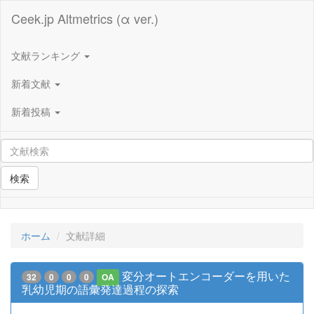
Ceek.jp Altmetrics (α ver.)
文献ランキング
新着文献
新着投稿
検索
ホーム
文献詳細
変分オートエンコーダーを用いた
32
0
0
0
OA
乳幼児期の語彙発達過程の探索