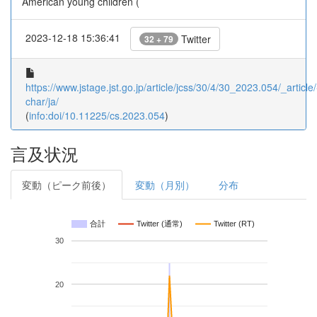
American young children (
2023-12-18 15:36:41
Twitter
32 + 79
https://www.jstage.jst.go.jp/article/jcss/30/4/30_2023.054/_article/
char/ja/
(
info:doi/10.11225/cs.2023.054
)
言及状況
変動（ピーク前後）
変動（月別）
分布
合計
Twitter (通常)
Twitter (RT)
30
20