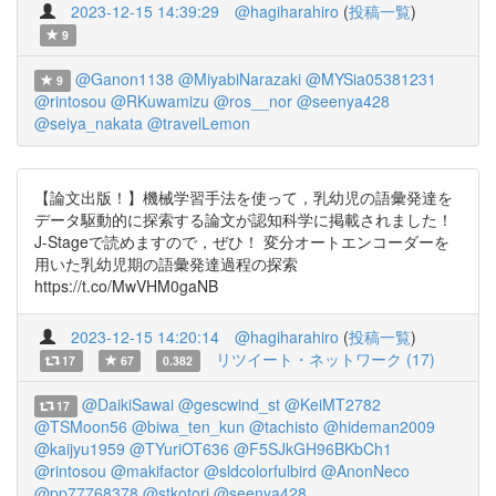
2023-12-15 14:39:29
@hagiharahiro
(
投稿一覧
)
9
@Ganon1138
@MiyabiNarazaki
@MYSia05381231
9
@rintosou
@RKuwamizu
@ros__nor
@seenya428
@seiya_nakata
@travelLemon
【論文出版！】機械学習手法を使って，乳幼児の語彙発達を
データ駆動的に探索する論文が認知科学に掲載されました！
J-Stageで読めますので，ぜひ！ 変分オートエンコーダーを
用いた乳幼児期の語彙発達過程の探索
https://t.co/MwVHM0gaNB
2023-12-15 14:20:14
@hagiharahiro
(
投稿一覧
)
リツイート・ネットワーク (17)
17
67
0.382
@DaikiSawai
@gescwind_st
@KeiMT2782
17
@TSMoon56
@biwa_ten_kun
@tachisto
@hideman2009
@kaijyu1959
@TYuriOT636
@F5SJkGH96BKbCh1
@rintosou
@makifactor
@sldcolorfulbird
@AnonNeco
@pp77768378
@stkotori
@seenya428