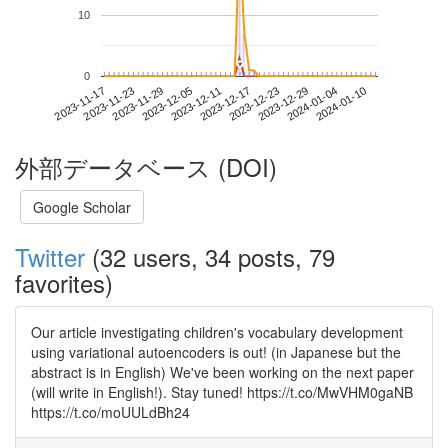
10
*
*
0
2024-01-04
2023-11-17
2023-12-05
2023-12-23
2024-01-10
2023-11-23
2023-12-11
2023-12-29
2023-11-29
2023-12-17
外部データベース (DOI)
Google Scholar
Twitter
(32 users, 34 posts, 79
favorites)
Our article investigating children's vocabulary development
using variational autoencoders is out! (in Japanese but the
abstract is in English) We've been working on the next paper
(will write in English!). Stay tuned! https://t.co/MwVHM0gaNB
https://t.co/moUULdBh24