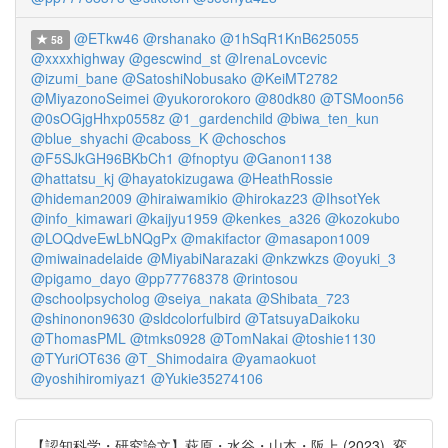
@ETkw46
@rshanako
@1hSqR1KnB625055
58
@xxxxhighway
@gescwind_st
@IrenaLovcevic
@izumi_bane
@SatoshiNobusako
@KeiMT2782
@MiyazonoSeimei
@yukororokoro
@80dk80
@TSMoon56
@0sOGjgHhxp0558z
@1_gardenchild
@biwa_ten_kun
@blue_shyachi
@caboss_K
@choschos
@F5SJkGH96BKbCh1
@fnoptyu
@Ganon1138
@hattatsu_kj
@hayatokizugawa
@HeathRossie
@hideman2009
@hiraiwamikio
@hirokaz23
@IhsotYek
@info_kimawari
@kaijyu1959
@kenkes_a326
@kozokubo
@LOQdveEwLbNQgPx
@makifactor
@masapon1009
@miwainadelaide
@MiyabiNarazaki
@nkzwkzs
@oyuki_3
@pigamo_dayo
@pp77768378
@rintosou
@schoolpsycholog
@seiya_nakata
@Shibata_723
@shinonon9630
@sldcolorfulbird
@TatsuyaDaikoku
@ThomasPML
@tmks0928
@TomNakai
@toshie1130
@TYuriOT636
@T_Shimodaira
@yamaokuot
@yoshihiromiyaz1
@Yukie35274106
【認知科学・研究論文】萩原・水谷・山本・阪上 (2023). 変