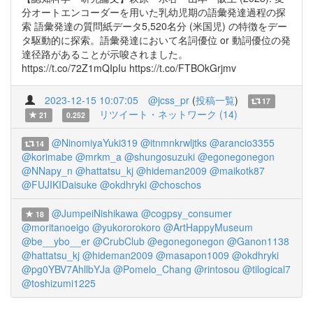
分オートエンコーダーを用いた乳幼児期の語彙発達過程の探
索 語彙発達の質問紙データ5,520名分 (米国児) の特徴をデー
タ駆動的に探索。語彙発達において名詞優位 or 動詞優位の発
達径路があることが示唆されました。
https://t.co/72Z1mQIpIu https://t.co/FTBOkGrjmv
2023-12-15 10:07:05
@jcss_pr
(
投稿一覧
)
17
リツイート・ネットワーク (14)
21
0.252
@NinomiyaYuki319
@itnmnkrwljtks
@arancio3355
14
@korimabe
@mrkm_a
@shungosuzuki
@egonegonegon
@NNapy_n
@hattatsu_kj
@hideman2009
@maikotk87
@FUJIKIDaisuke
@okdhryki
@choschos
@JumpeiNishikawa
@cogpsy_consumer
18
@moritanoeigo
@yukororokoro
@ArtHappyMuseum
@be__ybo__er
@CrubClub
@egonegonegon
@Ganon1138
@hattatsu_kj
@hideman2009
@masapon1009
@okdhryki
@pg0YBV7AhllbYJa
@Pomelo_Chang
@rintosou
@tilogical7
@toshizumi1225