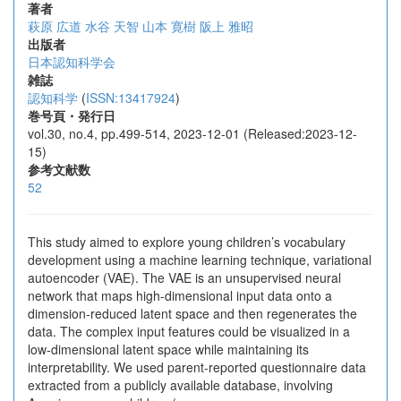
著者
萩原 広道
水谷 天智
山本 寛樹
阪上 雅昭
出版者
日本認知科学会
雑誌
認知科学
(
ISSN:13417924
)
巻号頁・発行日
vol.30, no.4, pp.499-514, 2023-12-01 (Released:2023-12-
15)
参考文献数
52
This study aimed to explore young children’s vocabulary
development using a machine learning technique, variational
autoencoder (VAE). The VAE is an unsupervised neural
network that maps high-dimensional input data onto a
dimension-reduced latent space and then regenerates the
data. The complex input features could be visualized in a
low-dimensional latent space while maintaining its
interpretability. We used parent-reported questionnaire data
extracted from a publicly available database, involving