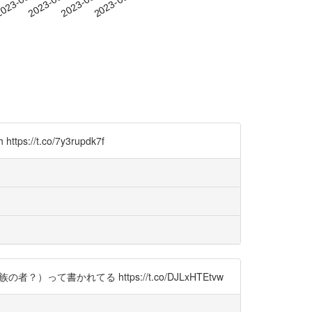
-12
023-09-15
2023-09-18
2023-09-21
2023-09-24
/t.co/7y3rupdk7f
かれてる https://t.co/DJLxHTEtvw