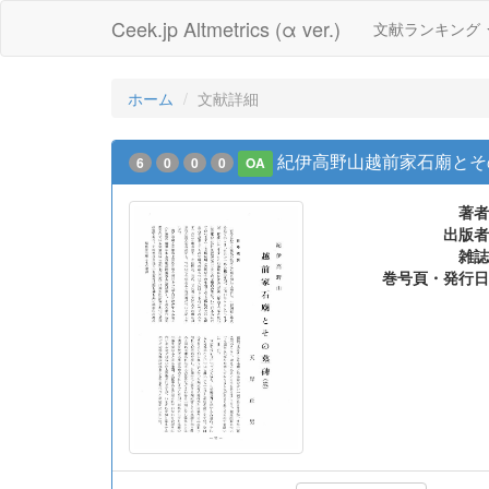
Ceek.jp Altmetrics (α ver.)
文献ランキング
ホーム
文献詳細
紀伊高野山越前家石廟とその
6
0
0
0
OA
著者
出版者
雑誌
巻号頁・発行日