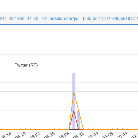
58/41-42/1958_41-42_77/_article/-char/ja/
(
info:doi/10.11168/jeb1947
Twitter (RT)