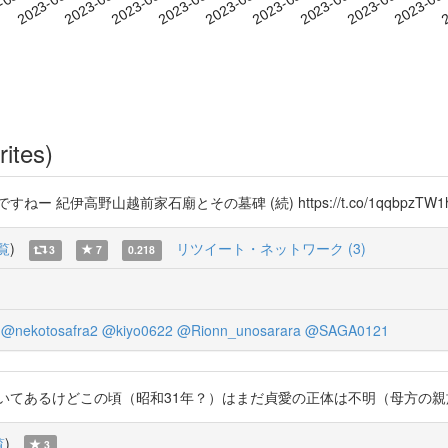
2023-09-06
2023-09-09
2023-09
-08-16
2
2023-08-19
2023-08-22
2023-08-25
2023-08-28
2023-08-31
2023-09-03
rites)
越前家石廟とその墓碑 (続) https://t.co/1qqbpzTW1h https:/
覧
)
リツイート・ネットワーク (3)
3
7
0.218
@nekotosafra2
@kiyo0622
@Rionn_unosarara
@SAGA0121
るけどこの頃（昭和31年？）はまだ貞愛の正体は不明（母方の親族の者？）って書
覧
)
3