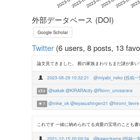
2023-08-07
2023-08-10
2023-08-13
2023
2023-08-01
2023-08-04
外部データベース (DOI)
Google Scholar
Twitter
(6 users, 8 posts, 13 favo
論文見てきました。 殿の家族まわりもまだ謎が多いですねー 紀伊高野山
2023-08-29 10:32:21
@miyabi_neko
(
投稿一
@sakak
@KIRARAcity
@Rionn_unosarara
3
@mkw_ok
@ieyasushingen21
@hiromi_lievre
7
これです 一緒に納められてる貞愛の宝塔のことも書いてあ
2021-12-15 20:09:34
@kawazkame
(
投稿一