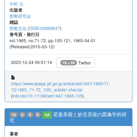
中村 元
出版者
密教研究会
雑誌
密教文化
(
ISSN:02869837
)
巻号頁・発行日
vol.1965, no.71-72, pp.105-121, 1965-04-01
(Released:2010-03-12)
2023-12-24 06:51:14
Twitter
18 + 50
https://www.jstage.jst.go.jp/article/jeb1947/1965/71-
72/1965_71-72_105/_article/-char/ja/
(
info:doi/10.11168/jeb1947.1965.105
)
星曼荼羅と妙見菩薩の図像学的研
13
0
0
0
OA
究
著者