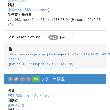
雑誌
密教文化
(
ISSN:02869837
)
巻号頁・発行日
vol.1983, no.142, pp.28-41, 1983-03-21 (Released:2010-03-
12)
2016-09-22 12:19:23
Twitter
6 + 3
https://www.jstage.jst.go.jp/article/jeb1947/1983/142/1983_142_28
char/ja/
(
info:doi/10.11168/jeb1947.1983.142_28
)
プラーナ概説
5
0
0
0
OA
著者
中野 照義
ウインテルニッツ
出版者
密教研究会
雑誌