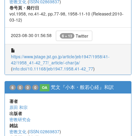
密教文化
(
ISSN:02869837
)
巻号頁・発行日
vol.1958, no.41-42, pp.77-98, 1958-11-10 (Released:2010-
03-12)
2023-08-30 01:56:58
Twitter
6 + 13
https://www.jstage.jst.go.jp/article/jeb1947/1958/41-
42/1958_41-42_77/_article/-char/ja/
(
info:doi/10.11168/jeb1947.1958.41-42_77
)
梵文『小本・般若心経』和訳
6
0
0
0
OA
著者
原田 和宗
出版者
密教研究会
雑誌
密教文化
(
ISSN:02869837
)