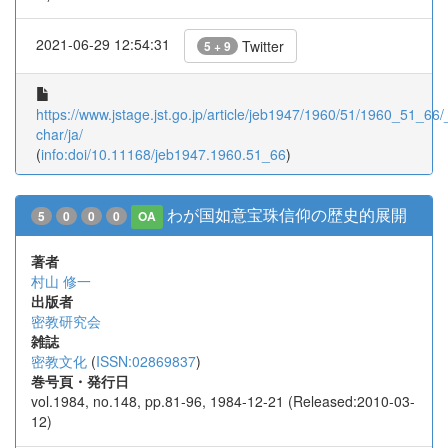
2021-06-29 12:54:31
Twitter
5 + 9
https://www.jstage.jst.go.jp/article/jeb1947/1960/51/1960_51_66/_
char/ja/
(
info:doi/10.11168/jeb1947.1960.51_66
)
わが国如意宝珠信仰の歴史的展開
5
0
0
0
OA
著者
村山 修一
出版者
密教研究会
雑誌
密教文化
(
ISSN:02869837
)
巻号頁・発行日
vol.1984, no.148, pp.81-96, 1984-12-21 (Released:2010-03-
12)