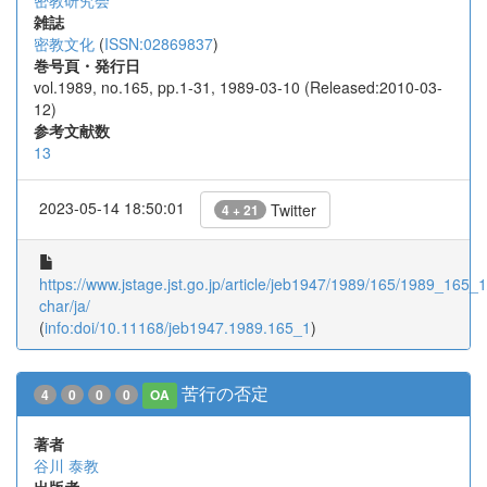
密教研究会
雑誌
密教文化
(
ISSN:02869837
)
巻号頁・発行日
vol.1989, no.165, pp.1-31, 1989-03-10 (Released:2010-03-
12)
参考文献数
13
2023-05-14 18:50:01
Twitter
4 + 21
https://www.jstage.jst.go.jp/article/jeb1947/1989/165/1989_165_1/
char/ja/
(
info:doi/10.11168/jeb1947.1989.165_1
)
苦行の否定
4
0
0
0
OA
著者
谷川 泰教