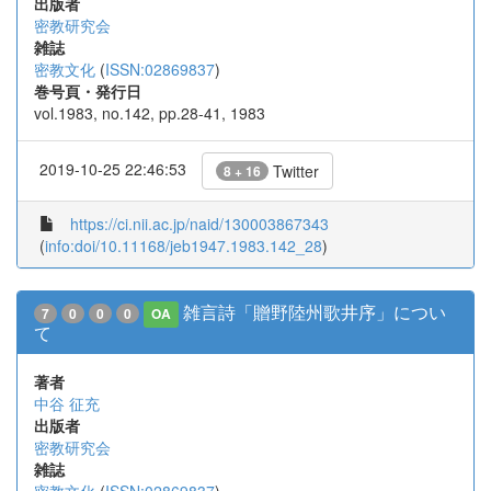
出版者
密教研究会
雑誌
密教文化
(
ISSN:02869837
)
巻号頁・発行日
vol.1983, no.142, pp.28-41, 1983
2019-10-25 22:46:53
Twitter
8 + 16
https://ci.nii.ac.jp/naid/130003867343
(
info:doi/10.11168/jeb1947.1983.142_28
)
雑言詩「贈野陸州歌井序」につい
7
0
0
0
OA
て
著者
中谷 征充
出版者
密教研究会
雑誌