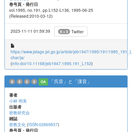
巻号頁・発行日
vol.1995, no.191, pp.L152-L136, 1995-06-25
(Released:2010-03-12)
2023-11-11 01:59:39
Twitter
6 + 3
https://www.jstage.jst.go.jp/article/jeb1947/1995/191/1995_191_L
char/ja/
(
info:doi/10.11168/jeb1947.1995.191_L152
)
「呉音」と「漢音」
6
0
0
0
OA
著者
小林 明美
出版者
密教研究会
雑誌
密教文化
(
ISSN:02869837
)
巻号頁・発行日