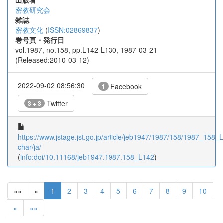
出版者
密教研究会
雑誌
密教文化
(
ISSN:02869837
)
巻号頁・発行日
vol.1987, no.158, pp.L142-L130, 1987-03-21
(Released:2010-03-12)
2022-09-02 08:56:30
Facebook
1
Twitter
3 + 3
https://www.jstage.jst.go.jp/article/jeb1947/1987/158/1987_158_L
char/ja/
(
info:doi/10.11168/jeb1947.1987.158_L142
)
««
«
1
2
3
4
5
6
7
8
9
10
»
»»