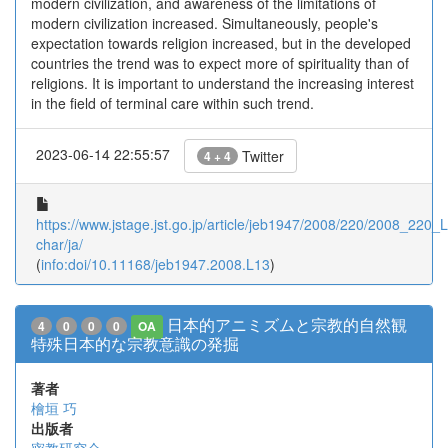
modern civilization, and awareness of the limitations of
modern civilization increased. Simultaneously, people's
expectation towards religion increased, but in the developed
countries the trend was to expect more of spirituality than of
religions. It is important to understand the increasing interest
in the field of terminal care within such trend.
2023-06-14 22:55:57
Twitter
4 + 4
https://www.jstage.jst.go.jp/article/jeb1947/2008/220/2008_220_L1
char/ja/
(
info:doi/10.11168/jeb1947.2008.L13
)
日本的アニミズムと宗教的自然観
4
0
0
0
OA
特殊日本的な宗教意識の発掘
著者
檜垣 巧
出版者