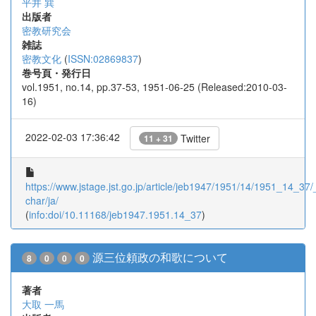
平井 巽
出版者
密教研究会
雑誌
密教文化
(
ISSN:02869837
)
巻号頁・発行日
vol.1951, no.14, pp.37-53, 1951-06-25 (Released:2010-03-
16)
2022-02-03 17:36:42
Twitter
11 + 31
https://www.jstage.jst.go.jp/article/jeb1947/1951/14/1951_14_37/_
char/ja/
(
info:doi/10.11168/jeb1947.1951.14_37
)
源三位頼政の和歌について
8
0
0
0
著者
大取 一馬