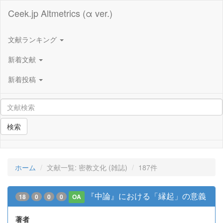
Ceek.jp Altmetrics (α ver.)
文献ランキング
新着文献
新着投稿
検索
ホーム
文献一覧: 密教文化 (雑誌)
187件
『中論』における「縁起」の意義
18
0
0
0
OA
著者