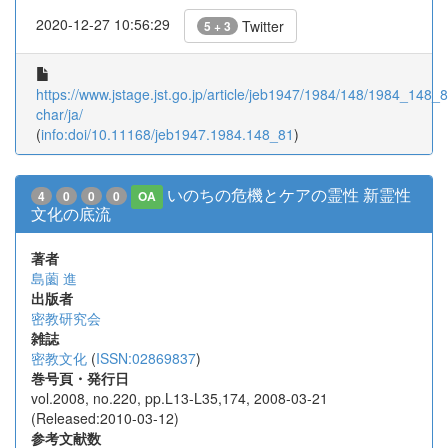
2020-12-27 10:56:29
Twitter
5 + 3
https://www.jstage.jst.go.jp/article/jeb1947/1984/148/1984_148_81
char/ja/
(
info:doi/10.11168/jeb1947.1984.148_81
)
いのちの危機とケアの霊性 新霊性
4
0
0
0
OA
文化の底流
著者
島薗 進
出版者
密教研究会
雑誌
密教文化
(
ISSN:02869837
)
巻号頁・発行日
vol.2008, no.220, pp.L13-L35,174, 2008-03-21
(Released:2010-03-12)
参考文献数