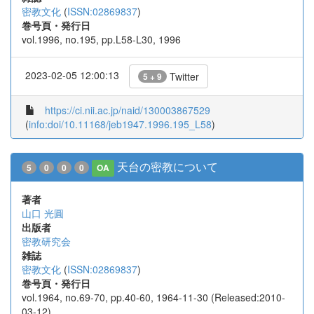
密教文化
(
ISSN:02869837
)
巻号頁・発行日
vol.1996, no.195, pp.L58-L30, 1996
2023-02-05 12:00:13
Twitter
5 + 9
https://ci.nii.ac.jp/naid/130003867529
(
info:doi/10.11168/jeb1947.1996.195_L58
)
天台の密教について
5
0
0
0
OA
著者
山口 光圓
出版者
密教研究会
雑誌
密教文化
(
ISSN:02869837
)
巻号頁・発行日
vol.1964, no.69-70, pp.40-60, 1964-11-30 (Released:2010-
03-12)