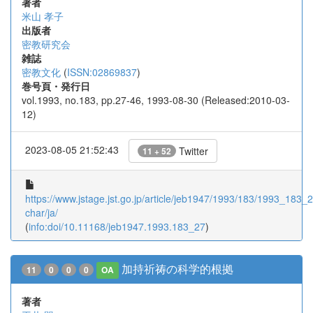
著者
米山 孝子
出版者
密教研究会
雑誌
密教文化
(
ISSN:02869837
)
巻号頁・発行日
vol.1993, no.183, pp.27-46, 1993-08-30 (Released:2010-03-
12)
2023-08-05 21:52:43
Twitter
11 + 52
https://www.jstage.jst.go.jp/article/jeb1947/1993/183/1993_183_27
char/ja/
(
info:doi/10.11168/jeb1947.1993.183_27
)
加持祈祷の科学的根拠
11
0
0
0
OA
著者