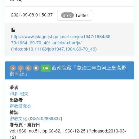
2021-09-08 01:50:37
Twitter
5 + 0
https://www.jstage.jst.go.jp/article/jeb1947/1964/69-
70/1964_69-70_40/_article/-char/ja/
(
info:doi/10.11168/jeb1947.1964.69-70_40
)
西南院蔵「寛治二年白河上皇高野
5
0
0
0
OA
御幸記」
著者
和多 昭夫
出版者
密教研究会
雑誌
密教文化
(
ISSN:02869837
)
巻号頁・発行日
vol.1960, no.51, pp.66-82, 1960-12-25 (Released:2010-03-
12)