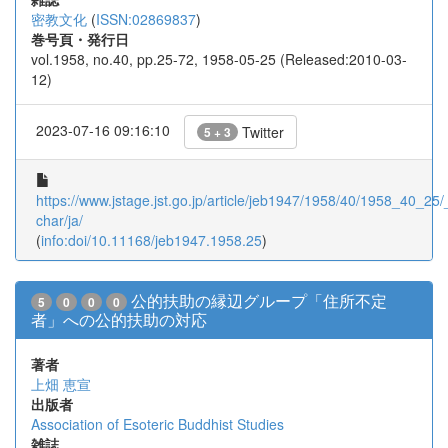
密教文化
(
ISSN:02869837
)
巻号頁・発行日
vol.1958, no.40, pp.25-72, 1958-05-25 (Released:2010-03-
12)
2023-07-16 09:16:10
Twitter
5 + 3
https://www.jstage.jst.go.jp/article/jeb1947/1958/40/1958_40_25/_
char/ja/
(
info:doi/10.11168/jeb1947.1958.25
)
公的扶助の縁辺グループ「住所不定
5
0
0
0
者」への公的扶助の対応
著者
上畑 恵宣
出版者
Association of Esoteric Buddhist Studies
雑誌