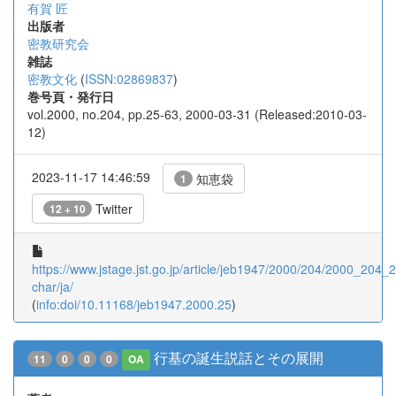
有賀 匠
出版者
密教研究会
雑誌
密教文化
(
ISSN:02869837
)
巻号頁・発行日
vol.2000, no.204, pp.25-63, 2000-03-31 (Released:2010-03-
12)
2023-11-17 14:46:59
知恵袋
1
Twitter
12 + 10
https://www.jstage.jst.go.jp/article/jeb1947/2000/204/2000_204_25
char/ja/
(
info:doi/10.11168/jeb1947.2000.25
)
行基の誕生説話とその展開
11
0
0
0
OA