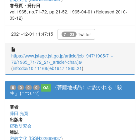
巻号頁・発行日
vol.1965, no.71-72, pp.21-52, 1965-04-01 (Released:2010-
03-12)
2021-12-01 11:47:15
Twitter
7 + 23
https://www.jstage.jst.go.jp/article/jeb1947/1965/71-
72/1965_71-72_21/_article/-char/ja/
(
info:doi/10.11168/jeb1947.1965.21
)
〈菩薩地戒品〉に説かれる「殺
6
0
0
0
OA
生」について
著者
藤田 光寛
出版者
密教研究会
雑誌
密教文化
(
ISSN:02869837
)