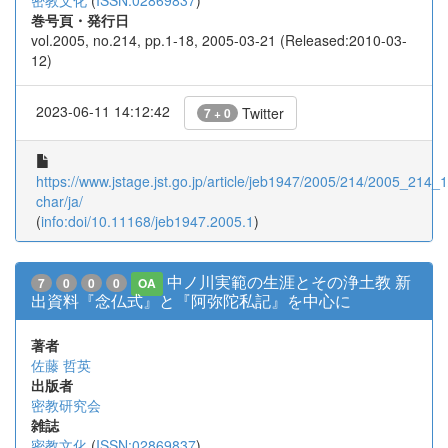
密教文化
(
ISSN:02869837
)
巻号頁・発行日
vol.2005, no.214, pp.1-18, 2005-03-21 (Released:2010-03-
12)
2023-06-11 14:12:42
Twitter
7 + 0
https://www.jstage.jst.go.jp/article/jeb1947/2005/214/2005_214_1/
char/ja/
(
info:doi/10.11168/jeb1947.2005.1
)
中ノ川実範の生涯とその浄土教 新
7
0
0
0
OA
出資料『念仏式』と『阿弥陀私記』を中心に
著者
佐藤 哲英
出版者
密教研究会
雑誌
密教文化
(
ISSN:02869837
)