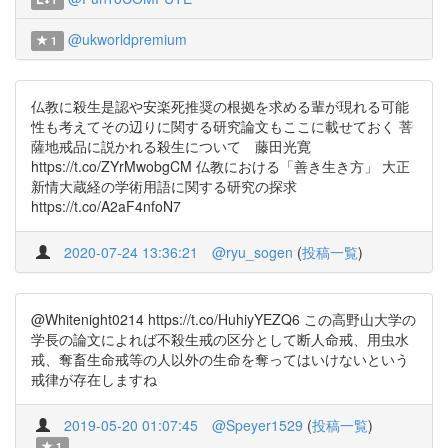
@ukworldpremium
1
仏教に殺生是認や安楽死推奨の根拠を求める輩が現れる可能
性も考えてその辺りに関する研究論文もここに載せておく 菩
薩地戒品に説かれる殺生について 藤田光寛
https://t.co/ZYrMwobgCM 仏教における「善き生き方」 大正
新情大蔵経の学術用語に関する研究の探求
https://t.co/A2aF4nfoN7
2020-07-24 13:36:21
@ryu_sogen
(
投稿一覧
)
@Whitenight0214 https://t.co/HuhiyYEZQ6 この高野山大学の
学長の論文によれば不殺生戒の区分として断人命戒、用虫水
戒、奪畜生命戒等の人以外の生命を奪ってはいけないという
戒律が存在しますね
2019-05-20 01:07:45
@Speyer1529
(
投稿一覧
)
1