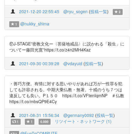
2021-12-20 22:55:45
@ryu_sogen
(
投稿一覧
)
2
@nukky_shima
1
⑰J-STAGE”密教文化ー〈菩薩地戒品〉に説かれる「殺生」に
ついてー藤田光寛”https://t.co/z4n2MH4Kaz
2021-09-30 00:39:28
@vdayuid
(
投稿一覧
)
・善巧方便。有情に対する思いやりがあれば万が一性罪を犯
しても許容される。中期大乗仏教・無著。十戒のうち７つは
違反しても良い。P１５０ https://t.co/VFtenIqmNP ＃仏教
https://t.co/mbsQP9E4Cy
2021-08-31 15:56:34
@germany0092
(
投稿一覧
)
リツイート・ネットワーク (1)
1
1
0.000
@FunToCOMPUTE
1