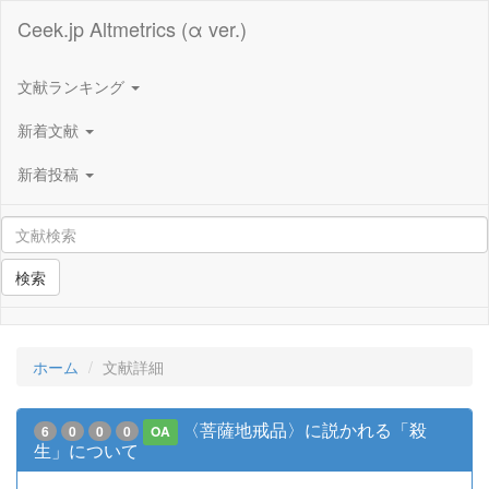
Ceek.jp Altmetrics (α ver.)
文献ランキング
新着文献
新着投稿
検索
ホーム
文献詳細
〈菩薩地戒品〉に説かれる「殺
6
0
0
0
OA
生」について