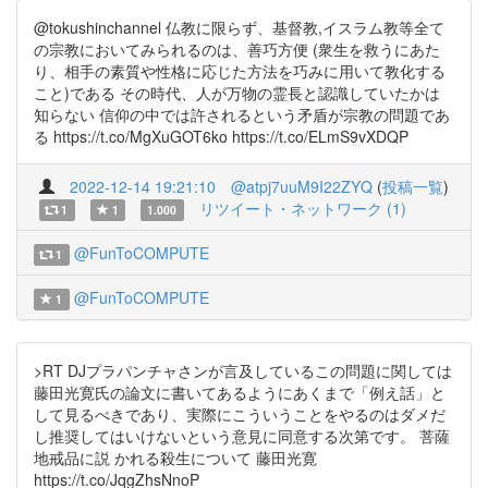
@tokushinchannel 仏教に限らず、基督教,イスラム教等全て
の宗教においてみられるのは、善巧方便 (衆生を救うにあた
り、相手の素質や性格に応じた方法を巧みに用いて教化する
こと)である その時代、人が万物の霊長と認識していたかは
知らない 信仰の中では許されるという矛盾が宗教の問題であ
る https://t.co/MgXuGOT6ko https://t.co/ELmS9vXDQP
2022-12-14 19:21:10
@atpj7uuM9I22ZYQ
(
投稿一覧
)
リツイート・ネットワーク (1)
1
1
1.000
@FunToCOMPUTE
1
@FunToCOMPUTE
1
>RT DJプラパンチャさンが言及しているこの問題に関しては
藤田光寛氏の論文に書いてあるようにあくまで「例え話」と
して見るべきであり、実際にこういうことをやるのはダメだ
し推奨してはいけないという意見に同意する次第です。 菩薩
地戒品に説 かれる殺生について 藤田光寛
https://t.co/JqgZhsNnoP