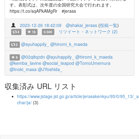
す。表彰式は、次年度の全国研究大会で行われます。
https://t.co/sqAPkAMgRr #jerass
2023-12-26 18:42:09
@shakai_jerass
(
投稿一覧
)
リツイート・ネットワーク (2)
4
16
0.500
@ayuhappily_
@hiromi_k_maeda
2
@02q8qzdn
@ayuhappily_
@hiromi_k_maeda
8
@kemba_lavine
@social_teapod
@TomoUmemura
@Inoki_masa
@JYoshida_
収集済み URL リスト
https://www.jstage.jst.go.jp/article/jerasskenkyu/95/0/95_13/_ar
char/ja/
(3)