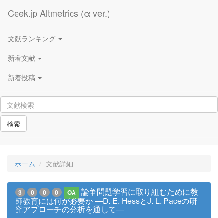
Ceek.jp Altmetrics (α ver.)
文献ランキング
新着文献
新着投稿
検索
ホーム
文献詳細
論争問題学習に取り組むために教
3
0
0
0
OA
師教育には何が必要か ―D. E. HessとJ. L. Paceの研
究アプローチの分析を通して―