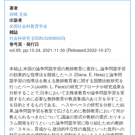
著者
岩崎 圭祐
出版者
全国社会科教育学会
雑誌
社会科研究
(
ISSN:0289856X
)
巻号頁・発行日
vol.95, pp.13-24, 2021-11-30 (Released:2022-10-27)
本稿は,米国の論争問題学習の教師教育に着目し,論争問題学習
の効果的な指導法を開発したヘス (Diana. E. Hess)と論争問
題学習の指導法を教える教師教育者に関する国際比較研究を
行ったペース(Judith. L. Pace)の研究アプローチや研究成果を
分析することで,日本において主権者教育や論争問題学習を実
践するために必要な教師教育や教員養成のあり方を示すこと
を目的とするものである。 ヘスやペースの研究を分析した結
果,論争問題学習を教室で広げるために教師教育において何が
教えられるべきかについて,議論の形式や教材の選択,カリキュ
ラム開発を行うといった論争問題学習に取り組むための教師
の「スキル」育成から,政治的中立性の逸脱といった批判への
対応や生徒の感情的な対立を抑制するというような論争問題