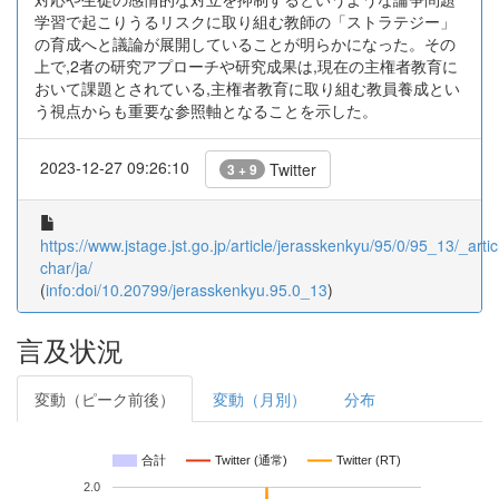
学習で起こりうるリスクに取り組む教師の「ストラテジー」
の育成へと議論が展開していることが明らかになった。その
上で,2者の研究アプローチや研究成果は,現在の主権者教育に
おいて課題とされている,主権者教育に取り組む教員養成とい
う視点からも重要な参照軸となることを示した。
2023-12-27 09:26:10
Twitter
3 + 9
https://www.jstage.jst.go.jp/article/jerasskenkyu/95/0/95_13/_artic
char/ja/
(
info:doi/10.20799/jerasskenkyu.95.0_13
)
言及状況
変動（ピーク前後）
変動（月別）
分布
合計
Twitter (通常)
Twitter (RT)
2.0