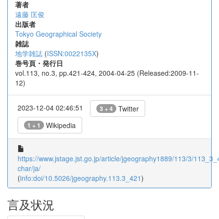
著者
遠藤 匡俊
出版者
Tokyo Geographical Society
雑誌
地学雑誌
(
ISSN:0022135X
)
巻号頁・発行日
vol.113, no.3, pp.421-424, 2004-04-25 (Released:2009-11-
12)
2023-12-04 02:46:51
Twitter
3 + 4
Wikipedia
1 + 1
https://www.jstage.jst.go.jp/article/jgeography1889/113/3/113_3_4
char/ja/
(
info:doi/10.5026/jgeography.113.3_421
)
言及状況