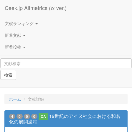
Ceek.jp Altmetrics (α ver.)
文献ランキング
新着文献
新着投稿
検索
ホーム
文献詳細
19世紀のアイヌ社会における和名
4
0
0
0
OA
化の展開過程