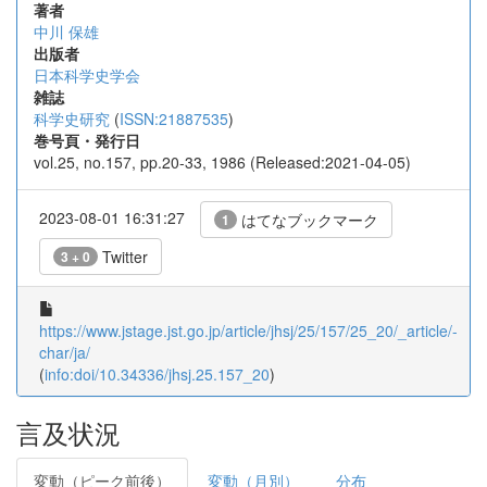
著者
中川 保雄
出版者
日本科学史学会
雑誌
科学史研究
(
ISSN:21887535
)
巻号頁・発行日
vol.25, no.157, pp.20-33, 1986 (Released:2021-04-05)
2023-08-01 16:31:27
はてなブックマーク
1
Twitter
3 + 0
https://www.jstage.jst.go.jp/article/jhsj/25/157/25_20/_article/-
char/ja/
(
info:doi/10.34336/jhsj.25.157_20
)
言及状況
変動（ピーク前後）
変動（月別）
分布