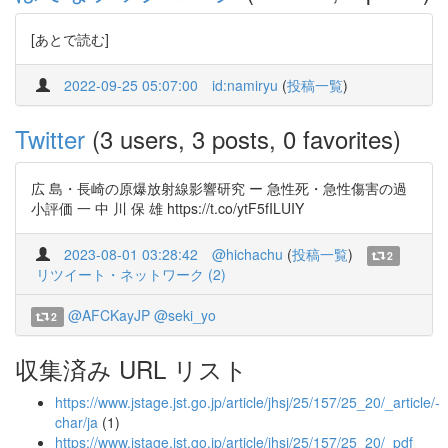
[あとで読む]
2022-09-25 05:07:00
id:namiryu
(
投稿一覧
)
Twitter
(3 users, 3 posts, 0 favorites)
広 島・長崎の原爆放射線影響研究 ー 急性死・急性傷害の過
小評価 一 中 川 保 雄 https://t.co/ytF5fILUIY
2023-08-01 03:28:42
@hichachu
(
投稿一覧
)
2
リツイート・ネットワーク (2)
@AFCKayJP
@seki_yo
2
収集済み URL リスト
https://www.jstage.jst.go.jp/article/jhsj/25/157/25_20/_article/-
char/ja
(1)
https://www.jstage.jst.go.jp/article/jhsj/25/157/25_20/_pdf