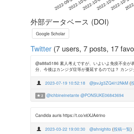
2022-10-05
2022-10-08
2022-10-11
2022
2022-09-29
2022-10-02
外部データベース (DOI)
Google Scholar
Twitter
(7 users, 7 posts, 17 favo
@a88a5186 素人考えですが、いよいよ免疫不
分、今後はカンジダ症等が蔓延するのでは？ カンジダオーリス 
2023-07-19 10:52:18
@jsvJg3ZQ4i12NkM
(
@ichbineinetante
@PONSUKE06843694
2
Candida auris https://t.co/x6XJA4rino
2023-03-22 19:00:30
@ahnighito
(
投稿一覧
)