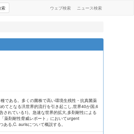
検索
ウェブ検索
ニュース検索
ジダの一種である。多くの菌株で高い環境生残性・抗真菌薬
てとなる汎世界的流行を引き起こし,世界40か国,6
も報告されている1)。急速な世界的拡大,多剤耐性による
. aurisを「薬剤耐性脅威レポート」においてurgent
る,C. aurisについて概説する。