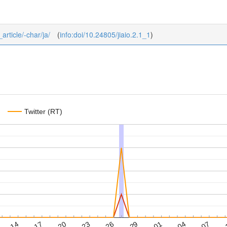
_article/-char/ja/
(
info:doi/10.24805/jiaio.2.1_1
)
Twitter (RT)