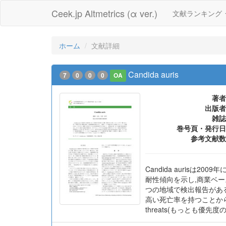
Ceek.jp Altmetrics (α ver.)
文献ランキング
ホーム
文献詳細
Candida auris
7
0
0
0
OA
著者
出版者
雑誌
巻号頁・発行日
参考文献数
Candida auri
耐性傾向を示し,商業ベー
つの地域で検出報告がある
高い死亡率を持つことから,2016
threats(もっとも優