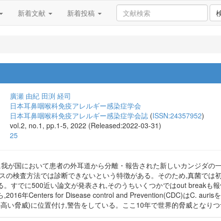
新着文献
新着投稿
廣瀬 由紀
田渕 経司
日本耳鼻咽喉科免疫アレルギー感染症学会
日本耳鼻咽喉科免疫アレルギー感染症学会誌
(
ISSN:24357952
)
vol.2, no.1, pp.1-5, 2022 (Released:2022-03-31)
25
sは2009年に我が国において患者の外耳道から分離・報告された新しいカン
スの検査方法では診断できないという特徴がある。そのため,真菌では初め
。すでに500近い論文が発表され,そのうちいくつかではout break
年Centers for Disease control and Prevention(CDC)はC
先度の高い脅威)に位置付け,警告をしている。ここ10年で世界的脅威となりつつあ