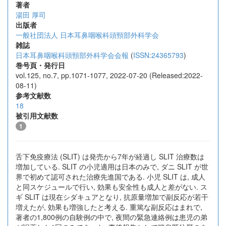
著者
湯田 厚司
出版者
一般社団法人 日本耳鼻咽喉科頭頸部外科学会
雑誌
日本耳鼻咽喉科頭頸部外科学会会報
(
ISSN:24365793
)
巻号頁・発行日
vol.125, no.7, pp.1071-1077, 2022-07-20 (Released:2022-
08-11)
参考文献数
18
被引用文献数
1
舌下免疫療法 (SLIT) は発売から7年が経過し SLIT 治療数は
増加している. SLIT の小児適用は日本のみで, ダニ SLIT が世
界で初めて認可された治療先進国である. 小児 SLIT は, 成人
と同スケジュールで行い, 効果も安全性も成人と差がない. ス
ギ SLIT は現在シダキュアとなり, 抗原量増加で副反応が若干
増えたが, 効果も増強したと考える. 重篤な副反応はまれで,
著者の1,800例の自験例の中で, 夜間の緊急連絡例は患児の弟