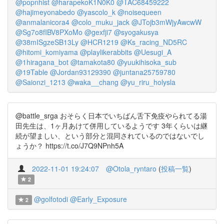
@popnhist
@harapekoK1N0K0
@TAC68459222
@hajimeyonabedo
@yascolo_k
@noisequeen
@anmalanicora4
@colo_muku_jack
@JTojb3mWjyAwcwW
@Sg7o8fIBV8PXoMo
@gexfji7
@syogakusya
@38mISgzeSB13Ly
@HCR1219
@Ks_racing_ND5RC
@hitomi_komiyama
@playlikerabbits
@Uesugi_A
@1hiragana_bot
@tamakota80
@yuukihisoka_sub
@19Table
@Jordan93129390
@juntana25759780
@Saionzi_1213
@waka__chang
@yu_riru_holysla
@battle_srga おそらく日本でいちばん舌下免疫やられてる湯
田先生は、1ヶ月あけて併用しているようです 3年くらいは継
続が望ましい、という部分と混同されているのではないでし
ょうか？ https://t.co/J7Q9NPnh5A
2022-11-01 19:24:07
@Otola_ryntaro
(
投稿一覧
)
2
@golfotodi
@Early_Exposure
2