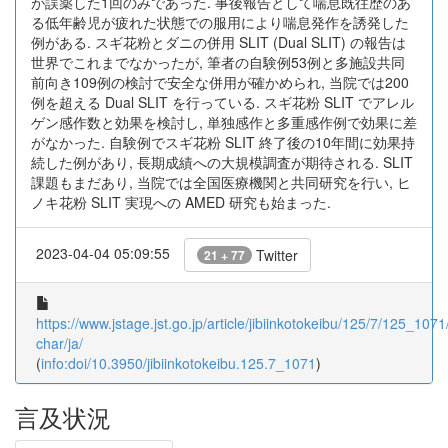
が誤薬した1回のみであった. 事後報告として喘息既往歴のあ
る低年齢児が疲れた状態での服用により喘息発作を誘発した
例がある. スギ花粉とダニの併用 SLIT (Dual SLIT) の報告は
世界でこれまでなかったが, 筆者の自験例53例と多施設共同
前向き109例の検討で安全な併用が確かめられ, 当院では200
例を超える Dual SLIT を行っている. スギ花粉 SLIT でアレル
ゲン感作数と効果を検討し, 単独感作と多重感作例で効果に差
がなかった. 自験例でスギ花粉 SLIT 終了後の10年間に効果持
続した例があり, 長期成績への大規模調査が期待される. SLIT
課題もまだあり, 当院では全国医療機関と共同研究を行い, ヒ
ノキ花粉 SLIT 実現への AMED 研究も始まった.
2023-04-04 05:09:55
Twitter
21 + 77
https://www.jstage.jst.go.jp/article/jibiinkotokeibu/125/7/125_1071/
char/ja/
(
info:doi/10.3950/jibiinkotokeibu.125.7_1071
)
言及状況