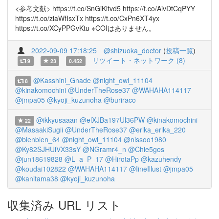
<参考文献> https://t.co/SnGiKltvd5 https://t.co/AivDtCqPYY
https://t.co/ziaWfIsxTx https://t.co/CxPn6XT4yx
https://t.co/XCyPPGvKtu ※COIはありません。
2022-09-09 17:18:25
@shizuoka_doctor
(
投稿一覧
)
リツイート・ネットワーク (8)
9
23
0.452
@Kasshini_Gnade
@night_owl_11104
8
@kinakomochini
@UnderTheRose37
@WAHAHA114117
@jmpa05
@kyoji_kuzunoha
@buriraco
@ikkyusaaan
@elXJBa197Ul36PW
@kinakomochini
22
@MasaakiSugii
@UnderTheRose37
@erika_erika_220
@bienbien_64
@night_owl_11104
@nissoo1980
@Ky82SJHUiVX33sY
@NGramr4_n
@Chie5gos
@jun18619828
@L_a_P_17
@HirotaPp
@kazuhendy
@koudai102822
@WAHAHA114117
@IineIllust
@jmpa05
@kanitama38
@kyoji_kuzunoha
収集済み URL リスト