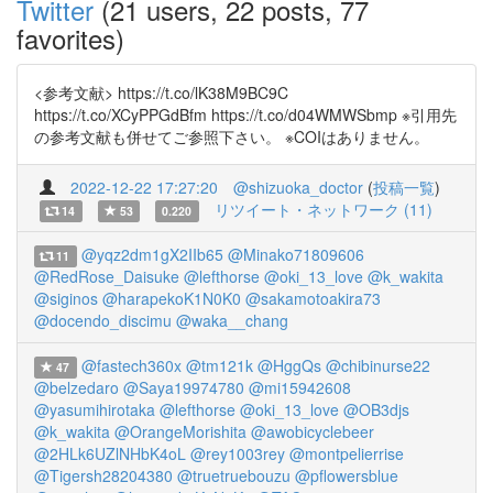
Twitter
(21 users, 22 posts, 77
favorites)
<参考文献> https://t.co/lK38M9BC9C
https://t.co/XCyPPGdBfm https://t.co/d04WMWSbmp ※引用先
の参考文献も併せてご参照下さい。 ※COIはありません。
2022-12-22 17:27:20
@shizuoka_doctor
(
投稿一覧
)
リツイート・ネットワーク (11)
14
53
0.220
@yqz2dm1gX2IIb65
@Minako71809606
11
@RedRose_Daisuke
@lefthorse
@oki_13_love
@k_wakita
@siginos
@harapekoK1N0K0
@sakamotoakira73
@docendo_discimu
@waka__chang
@fastech360x
@tm121k
@HggQs
@chibinurse22
47
@belzedaro
@Saya19974780
@mi15942608
@yasumihirotaka
@lefthorse
@oki_13_love
@OB3djs
@k_wakita
@OrangeMorishita
@awobicyclebeer
@2HLk6UZlNHbK4oL
@rey1003rey
@montpelierrise
@Tigersh28204380
@truetruebouzu
@pflowersblue