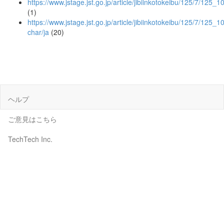
https://www.jstage.jst.go.jp/article/jibiinkotokeibu/125/7/125_1
(1)
https://www.jstage.jst.go.jp/article/jibiinkotokeibu/125/7/125_1
char/ja
(20)
ヘルプ
ご意見はこちら
TechTech Inc.