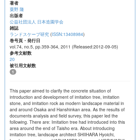
著者
粟野 隆
出版者
公益社団法人 日本造園学会
雑誌
ランドスケープ研究
(
ISSN:13408984
)
巻号頁・発行日
vol.74, no.5, pp.359-364, 2011 (Released:2012-09-05)
参考文献数
20
被引用文献数
1
This paper aimed to clarify the concrete situation of
introduction and development of imitation tree, imitation
stone, and imitation rock as modern landscape material in
and around Osaka and Hanshinkan area. As the results of
documents analysis and field survey, this paper led the
following. There are: Imitation tree had introduced into this
area around the end of Taisho era. About introducing
imitation tree, landscape architect SHIIHARA Hyoichi,