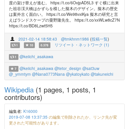
度の架け替えが進む。 https://t.co/6OvjpAD5L3 すぐ横に出来
た祖谷渓大橋はかずらを模した擬木のデザイン。擬木の歴史
は案外古く面白い。 https://t.co/We98vxiKya 擬木の研究と言
えばランドスケープの粟野隆先生。 https://t.co/xxWLw8cZ7N
https://t.co/BD8Lzwt5H5
2021-02-14 18:58:43
@tmkhnm1986
(
投稿一覧
)
リツイート・ネットワーク (1)
1
10
0.378
@keiichi_asakawa
1
@keiichi_asakawa
@tetor_design
@sat3uw
7
@_ymmtym
@Nana0773Nana
@ykatoykato
@takuneichi
Wikipedia
(1 pages, 1 posts, 1
contributors)
編集者:
K16000
2019-07-08 13:37:35
の編集で削除されたか、リンク先が変
更された可能性があります。