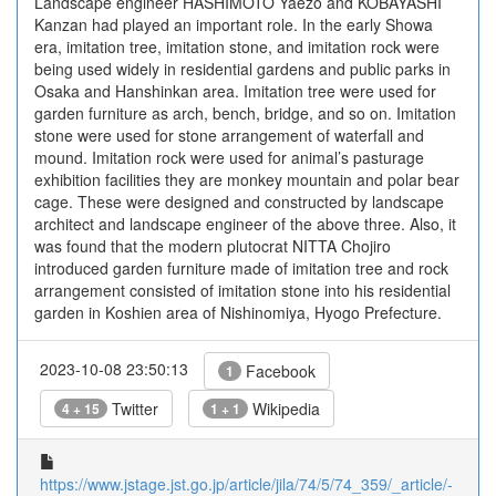
Landscape engineer HASHIMOTO Yaezo and KOBAYASHI
Kanzan had played an important role. In the early Showa
era, imitation tree, imitation stone, and imitation rock were
being used widely in residential gardens and public parks in
Osaka and Hanshinkan area. Imitation tree were used for
garden furniture as arch, bench, bridge, and so on. Imitation
stone were used for stone arrangement of waterfall and
mound. Imitation rock were used for animal’s pasturage
exhibition facilities they are monkey mountain and polar bear
cage. These were designed and constructed by landscape
architect and landscape engineer of the above three. Also, it
was found that the modern plutocrat NITTA Chojiro
introduced garden furniture made of imitation tree and rock
arrangement consisted of imitation stone into his residential
garden in Koshien area of Nishinomiya, Hyogo Prefecture.
2023-10-08 23:50:13
Facebook
1
Twitter
Wikipedia
4 + 15
1 + 1
https://www.jstage.jst.go.jp/article/jila/74/5/74_359/_article/-