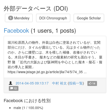
外部データベース (DOI)
Mendeley
DOI Chronograph
Google Scholar
1
Facebook
(1 users, 1 posts)
堀川松原西入の物件。外装は白色に塗装されているが、玄関
部分にだけ、タイルが露出している。元はタイル物件だった
のか。さらに腰壁には、木を模した補修、改修がされてい
る。木目が手書き。 擬木などの擬素材の研究も面白そう。 粟
野 隆 「近代の大阪および阪神間を中心とした擬木・擬石・擬
岩の導入と展開」
https://www.jstage.jst.go.jp/article/jila/74/5/74_35 ...
2014-04-05 09:13:17
中村 裕太
(
投稿一覧
)
14
12
Facebook における性別
male (1 / 100.00%)