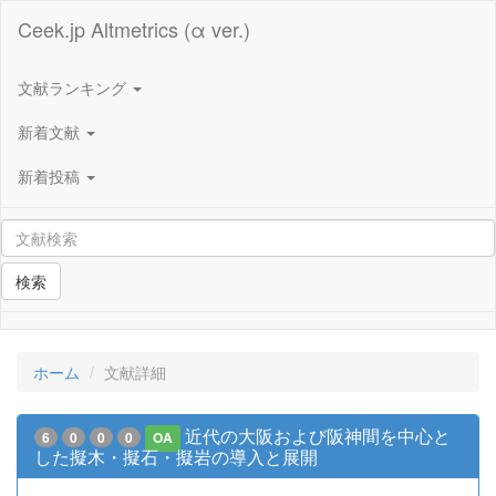
Ceek.jp Altmetrics (α ver.)
文献ランキング
新着文献
新着投稿
検索
ホーム
文献詳細
近代の大阪および阪神間を中心と
6
0
0
0
OA
した擬木・擬石・擬岩の導入と展開