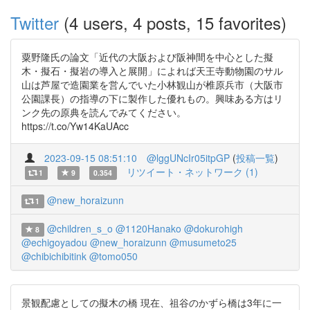
Twitter
(4 users, 4 posts, 15 favorites)
粟野隆氏の論文「近代の大阪および阪神間を中心とした擬
木・擬石・擬岩の導入と展開」によれば天王寺動物園のサル
山は芦屋で造園業を営んでいた小林観山が椎原兵市（大阪市
公園課長）の指導の下に製作した優れもの。興味ある方はリ
ンク先の原典を読んでみてください。
https://t.co/Yw14KaUAcc
2023-09-15 08:51:10
@lggUNcIr05itpGP
(
投稿一覧
)
リツイート・ネットワーク (1)
1
9
0.354
@new_horaizunn
1
@children_s_o
@1120Hanako
@dokurohigh
8
@echigoyadou
@new_horaizunn
@musumeto25
@chibichibitink
@tomo050
景観配慮としての擬木の橋 現在、祖谷のかずら橋は3年に一