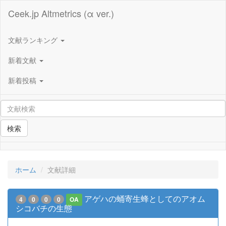
Ceek.jp Altmetrics (α ver.)
文献ランキング
新着文献
新着投稿
検索
ホーム
文献詳細
アゲハの蛹寄生蜂としてのアオム
4
0
0
0
OA
シコバチの生態