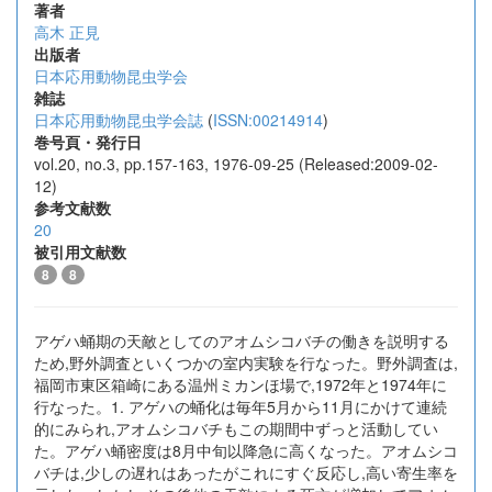
著者
高木 正見
出版者
日本応用動物昆虫学会
雑誌
日本応用動物昆虫学会誌
(
ISSN:00214914
)
巻号頁・発行日
vol.20, no.3, pp.157-163, 1976-09-25 (Released:2009-02-
12)
参考文献数
20
被引用文献数
8
8
アゲハ蛹期の天敵としてのアオムシコバチの働きを説明する
ため,野外調査といくつかの室内実験を行なった。野外調査は,
福岡市東区箱崎にある温州ミカンほ場で,1972年と1974年に
行なった。1. アゲハの蛹化は毎年5月から11月にかけて連続
的にみられ,アオムシコバチもこの期間中ずっと活動してい
た。アゲハ蛹密度は8月中旬以降急に高くなった。アオムシコ
バチは,少しの遅れはあったがこれにすぐ反応し,高い寄生率を