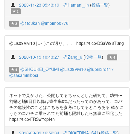
2023-11-23 05:43:19
@Hamani_jin
(
投稿一覧
)
2
@1to3kan
@imoimo0776
2
@Lis09Vivi10 |ω･`)この辺り、、、 https://t.co/DSaW98T3ng
2020-10-15 10:43:27
@Zang_6
(
投稿一覧
)
4
@SHOUKEI_OYUMI
@Lis09Vivi10
@lupin3rd117
4
@sasaminibosi
ネットで見かけた、公開してるちゃんとした研究で、幼虫〜
前蛹と蛹6日目以降は寄生率0%だったってのがあって、コバ
チの危険性のことはこちらを参考にしてるところある 確かに
うちのコバチに乗られてた前蛹も隔離したら無事に羽化した
https://t.co/FRSwYcpI4n
2018-09-09 16:52:34
@OKAERINA_SAI
(
投稿一覧
)