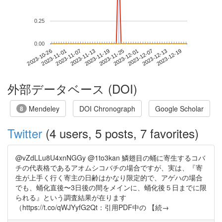
0.25
0.00
2023-12-13
2023-10-26
2023-11-13
2023-12-01
2023-12-19
2023-11-01
2023-11-19
2023-12-07
2023-11-07
2023-11-25
外部データベース (DOI)
Mendeley
DOI Chronograph
Google Scholar
8
Twitter
(4 users, 5 posts, 7 favorites)
@vZdLLu8U4xnNGGy @1to3kan 鱗翅目の蛹に寄生するコバ
チの代表格であるアオムシコバチの場合ですが、実は、『寄
生が上手く行く寄主の日齢はかなり限定的で、アゲハの場合
でも、蛹化直後〜3日後の間をメインに、蛹化後５日までに限
られる』という調査結果が在ります
（https://t.co/qWJYyfG2Qt：引用PDF中の 【続→