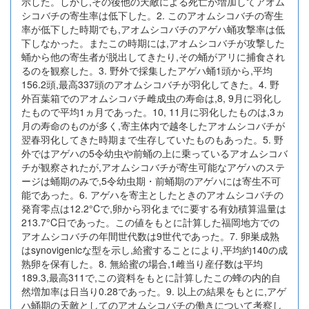
示した。しかし,その後他の天敵による死亡が増加してアオム
シコバチの寄生率は低下した。2. このアオムシコバチの寄生
率が低下した時期でも,アオムシコバチのアゲハ蛹攻撃率は低
下しなかった。またこの時期には,アオムシコバチが攻撃した
蛹から他の寄生者が脱出してきたり,その蛹がアリに捕食され
るのを観察した。3. 野外で採集したアゲハ蛹1頭から,平均
156.2頭,最高337頭のアオムシコバチが羽化してきた。4. 野
外百葉箱でのアオムシコバチ雌成虫の寿命は,8, 9月に羽化し
たもので平均1ヵ月であった。10, 11月に羽化したものは,3ヵ
月の寿命のものが多く,寄主体内で越冬したアオムシコバチが
翌春羽化してきた時期まで生存していたものもあった。5. 野
外ではアゲハの5令幼虫や前蛹の上に乗っているアオムシコバ
チが観察されたが,アオムシコバチが寄生可能なアゲハのステ
ージは蛹期のみで,5令幼虫期・前蛹期のアゲハには寄生不可
能であった。6. アゲハを寄主としたときのアオムシコバチの
発育零点は12.2°Cで,卵から羽化までに要する有効積算温量は
213.7°C日であった。この値をもとに計算した福岡地方での
アオムシコバチの年間世代数は9世代であった。7. 卵巣成熟
はsynovigenicな型を示し,給蜜することにより,平均約140の成
熟卵を保有した。8. 無給蜜の場合,1雌当り産仔数は平均
189.3,最高311で,この資料をもとに計算したこの蜂の内的自
然増加率は日当り0.28であった。9. 以上の結果をもとに,アゲ
ハ蛹期の天敵としてのアオムシコバチの働きについて考察し