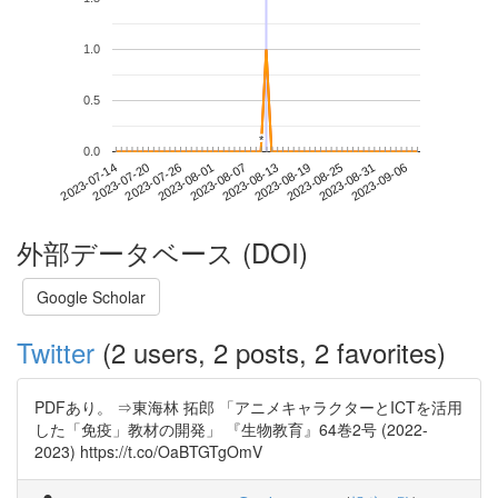
1.0
0.5
*
*
0.0
2023-08-31
2023-07-14
2023-08-01
2023-08-19
2023-09-06
2023-07-20
2023-08-07
2023-08-25
2023-07-26
2023-08-13
外部データベース (DOI)
Google Scholar
Twitter
(2 users, 2 posts, 2 favorites)
PDFあり。 ⇒東海林 拓郎 「アニメキャラクターとICTを活用
した「免疫」教材の開発」 『生物教育』64巻2号 (2022-
2023) https://t.co/OaBTGTgOmV