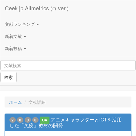
Ceek.jp Altmetrics (α ver.)
文献ランキング
新着文献
新着投稿
検索
ホーム
文献詳細
アニメキャラクターとICTを活用
2
0
0
0
OA
した「免疫」教材の開発