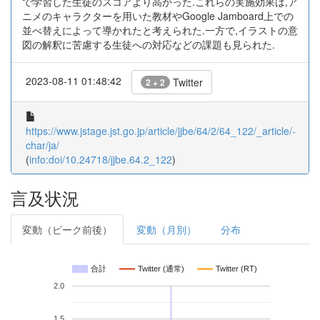
で学習した生徒のスコアより高かった.これらの実施効果は,ア
ニメのキャラクターを用いた教材やGoogle Jamboard上での
並べ替えによって導かれたと考えられた.一方で,イラストの意
図の解釈に苦慮する生徒への対応などの課題も見られた.
2023-08-11 01:48:42
Twitter
2 + 2
https://www.jstage.jst.go.jp/article/jjbe/64/2/64_122/_article/-
char/ja/
(
info:doi/10.24718/jjbe.64.2_122
)
言及状況
変動（ピーク前後）
変動（月別）
分布
合計
Twitter (通常)
Twitter (RT)
2.0
1.5