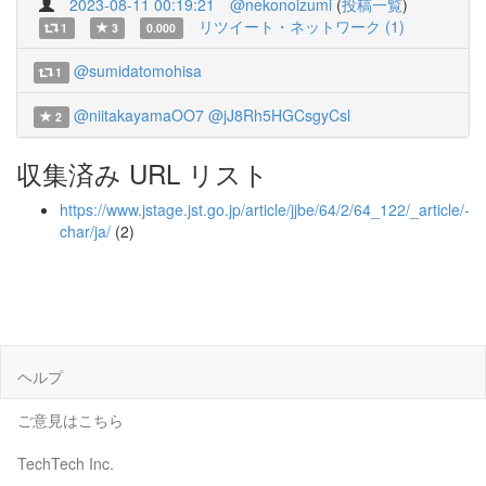
2023-08-11 00:19:21
@nekonoizumi
(
投稿一覧
)
リツイート・ネットワーク (1)
1
3
0.000
@sumidatomohisa
1
@niitakayamaOO7
@jJ8Rh5HGCsgyCsl
2
収集済み URL リスト
https://www.jstage.jst.go.jp/article/jjbe/64/2/64_122/_article/-
char/ja/
(2)
ヘルプ
ご意見はこちら
TechTech Inc.