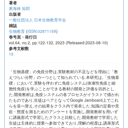
著者
東海林 拓郎
出版者
一般社団法人 日本生物教育学会
雑誌
生物教育
(
ISSN:0287119X
)
巻号頁・発行日
vol.64, no.2, pp.122-132, 2023 (Released:2023-08-10)
参考文献数
15
「生物基礎」の免疫分野は,実験教材の不足などを理由に「教
えづらい分野」の一つとして知られている.本研究は,「生物基
礎」において,実験を伴わずに免疫システム(体液性免疫と細
胞性免疫)を学ぶことができる教材の開発と評価を目的とし
た.開発教材は,免疫システムの各プロセスがイラストで描かれ
たものであり,生徒はペアとなってGoogle Jamboard上でこれ
らを並べ替え,その結果をクラス内で発表した.知識の定着や意
欲・態度を測るためのアンケートを実施し,開発教材を用いず
に講義形式で学習したクラスと比較した.開発教材で学習した
生徒は主体的に授業へ参加できており,理解の程度は,講座形式