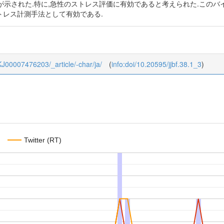
示された.特に,急性のストレス評価に有効であると考えられた.このバ
ストレス計測手法として有効である.
8_KJ00007476203/_article/-char/ja/
(
info:doi/10.20595/jjbf.38.1_3
)
Twitter (RT)