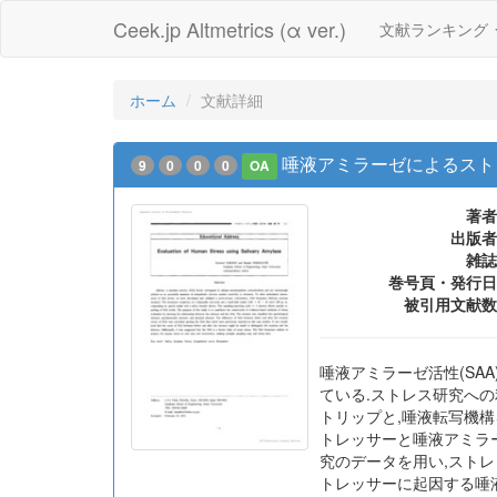
Ceek.jp Altmetrics (α ver.)
文献ランキング
ホーム
文献詳細
唾液アミラーゼによるスト
9
0
0
0
OA
著者
出版者
雑誌
巻号頁・発行日
被引用文献数
唾液アミラーゼ活性(SA
ている.ストレス研究へ
トリップと,唾液転写機構を
トレッサーと唾液アミラ
究のデータを用い,ストレ
トレッサーに起因する唾