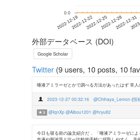
0.0
2022-12-25
2022-12-28
2022-12-31
2023
2022-12-19
2022-12-22
外部データベース (DOI)
Google Scholar
Twitter
(9 users, 10 posts, 10 fav
唾液アミラーゼとかで調べる方法があったはず 常人の10倍くらいの値
2023-12-27 00:32:16
@Chihaya_Lemon
(
投
@IqnXp
@Aibou1201
@hryu82
3
今日も寝る前の論文紹介だ． 「唾液アミラーゼによ
血液や脳波等と比べ比較的手軽に採取しやすく，非侵襲型のバ