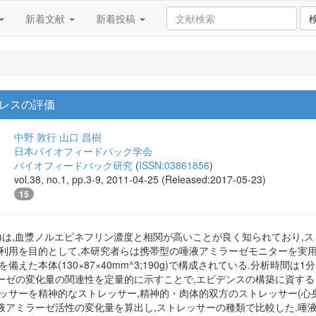
新着文献
新着投稿
レスの評価
中野 敦行
山口 昌樹
日本バイオフィードバック学会
バイオフィードバック研究
(
ISSN:03861856
)
vol.38, no.1, pp.3-9, 2011-04-25 (Released:2017-05-23)
15
A)は,血漿ノルエピネフリン濃度と相関が高いことが良く知られており
の利用を目的として,本研究者らは携帯型の唾液アミラーゼモニターを実用
備えた本体(130×87×40mm^3;190g)で構成されている.分析時間は
ーゼの変化量の関連性を定量的に示すことで,エビデンスの構築に資する
ッサーを精神的なストレッサー,精神的・肉体的双方のストレッサー(心身
液アミラーゼ活性の変化量を算出し,ストレッサーの種類で比較した.唾液