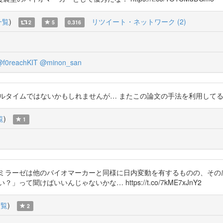
一覧
)
リツイート・ネットワーク (2)
2
5
0.316
f0reachKIT
@minon_san
zdMFfFJ8 完全リアルタイムではないかもしれませんが… またこの論文の手法を利
覧
)
1
アミラーゼは他のバイオマーカーと同様に日内変動を有するものの、その
聞けばいいんじゃないかな… https://t.co/7kME7xJnY2
一覧
)
2