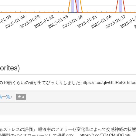
2023-01-24
2023-01-27
2023-01
-01-03
2
2023-01-06
2023-01-09
2023-01-12
2023-01-15
2023-01-18
2023-01-21
orites)
が出てびっくりしました https://t.co/qlwGLiRetG https://t.
稿一覧
)
3
るストレスの評価」 唾液中のアミラーゼ変化量によって交感神経の状態
イオマーカーとして優秀だな． https://t.co/TO1CMuDGm8