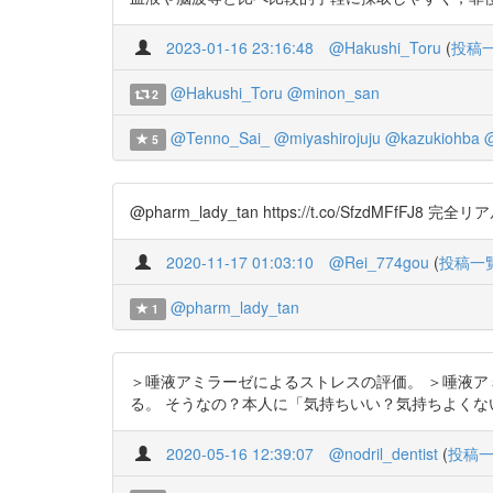
2023-01-16 23:16:48
@Hakushi_Toru
(
投稿
@Hakushi_Toru
@minon_san
2
@Tenno_Sai_
@miyashirojuju
@kazukiohba
@
5
@pharm_lady_tan https://t.co/Sf
2020-11-17 01:03:10
@Rei_774gou
(
投稿一
@pharm_lady_tan
1
＞唾液アミラーゼによるストレスの評価。 ＞唾液
る。 そうなの？本人に「気持ちいい？気持ちよくない？」って
2020-05-16 12:39:07
@nodril_dentist
(
投稿