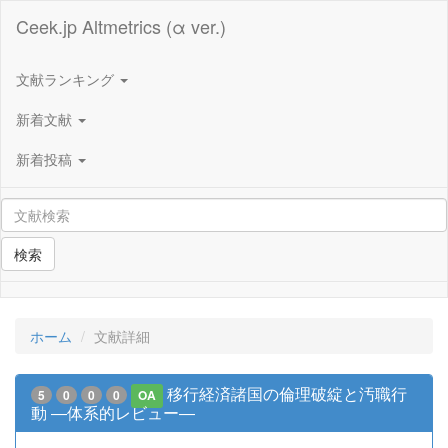
Ceek.jp Altmetrics (α ver.)
文献ランキング
新着文献
新着投稿
検索
ホーム
文献詳細
移行経済諸国の倫理破綻と汚職行
5
0
0
0
OA
動 ―体系的レビュー―