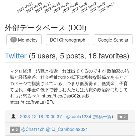
2022-10-18
2022-08-31
2022-09-18
2022-10-06
2022-10-24
2022-09-06
2022-09-24
2022-10-12
2022-09-12
2022-09-30
外部データベース (DOI)
Mendeley
DOI Chronograph
Google Scholar
0
Twitter
(5 users, 5 posts, 16 favorites)
マクロ経済 汚職と検索すれば出てくるのですが 政治家の汚
職と経済格差、社会福祉水準の低下は密接な関係があるとこ
のページで指摘されている。つまり低所得者、低賃金、子育
て世代、年金の低下で苦しむ人たちは汚職の政治家に対して
もっと怒るべき https://t.co/DssC62uskB
https://t.co/fr9nLs7BF8
2023-12-18 20:05:37
@coola1234
(
投稿一覧
)
2
@Chat11ch
@KJ_Cambodia2021
2