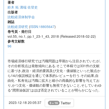
著者
鈴木 拓
溝端 佐登史
出版者
比較経済体制学会
雑誌
比較経済研究
(
ISSN:18805647
)
巻号頁・発行日
vol.55, no.1, pp.1_23-1_43, 2018 (Released:2018-02-22)
参考文献数
96
市場経済移行研究では汚職問題は早期から注目されていたが,
その分析視点は発散傾向にある.そこで本稿では331件の文献
に基づき,政治・経済的要因及び文化・価値観といった観点か
ら14の仮説検証を通じて体系的レビューを行う.その結果,自
由化・私有化は汚職に拡大と縮小の両義的な影響を与えてお
り,かつ文化・価値観の影響も無視できないこと,そしていわゆ
る“潤滑油仮説”はほぼ否定されていることが明らかになった.
2023-12-18 20:05:37
Twitter
5 + 16