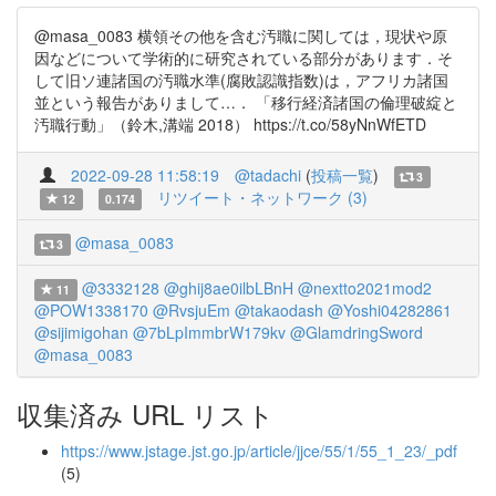
@masa_0083 横領その他を含む汚職に関しては，現状や原
因などについて学術的に研究されている部分があります．そ
して旧ソ連諸国の汚職水準(腐敗認識指数)は，アフリカ諸国
並という報告がありまして…． 「移行経済諸国の倫理破綻と
汚職行動」（鈴木,溝端 2018） https://t.co/58yNnWfETD
2022-09-28 11:58:19
@tadachi
(
投稿一覧
)
3
リツイート・ネットワーク (3)
12
0.174
@masa_0083
3
@3332128
@ghij8ae0ilbLBnH
@nextto2021mod2
11
@POW1338170
@RvsjuEm
@takaodash
@Yoshi04282861
@sijimigohan
@7bLpImmbrW179kv
@GlamdringSword
@masa_0083
収集済み URL リスト
https://www.jstage.jst.go.jp/article/jjce/55/1/55_1_23/_pdf
(5)