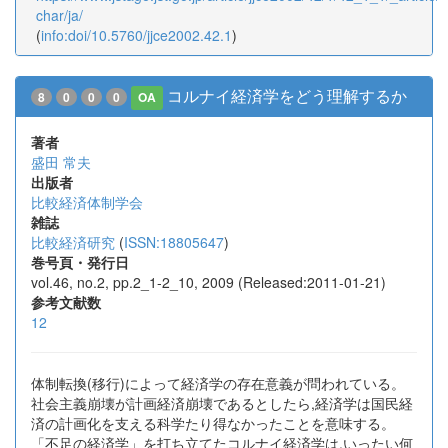
char/ja/
(
info:doi/10.5760/jjce2002.42.1
)
コルナイ経済学をどう理解するか
8
0
0
0
OA
著者
盛田 常夫
出版者
比較経済体制学会
雑誌
比較経済研究
(
ISSN:18805647
)
巻号頁・発行日
vol.46, no.2, pp.2_1-2_10, 2009 (Released:2011-01-21)
参考文献数
12
体制転換(移行)によって経済学の存在意義が問われている。
社会主義崩壊が計画経済崩壊であるとしたら,経済学は国民経
済の計画化を支える科学たり得なかったことを意味する。
「不足の経済学」を打ち立てたコルナイ経済学は,いったい何