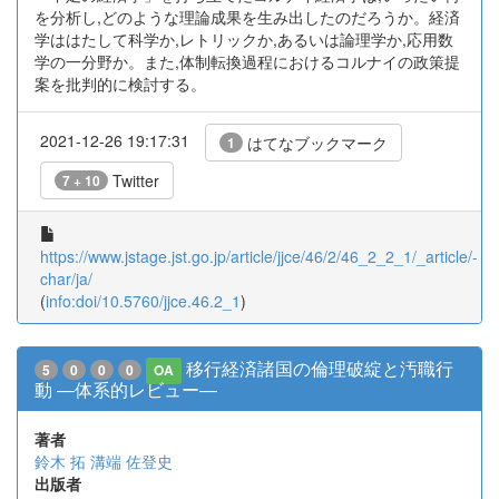
を分析し,どのような理論成果を生み出したのだろうか。経済
学ははたして科学か,レトリックか,あるいは論理学か,応用数
学の一分野か。また,体制転換過程におけるコルナイの政策提
案を批判的に検討する。
2021-12-26 19:17:31
はてなブックマーク
1
Twitter
7 + 10
https://www.jstage.jst.go.jp/article/jjce/46/2/46_2_2_1/_article/-
char/ja/
(
info:doi/10.5760/jjce.46.2_1
)
移行経済諸国の倫理破綻と汚職行
5
0
0
0
OA
動 ―体系的レビュー―
著者
鈴木 拓
溝端 佐登史
出版者