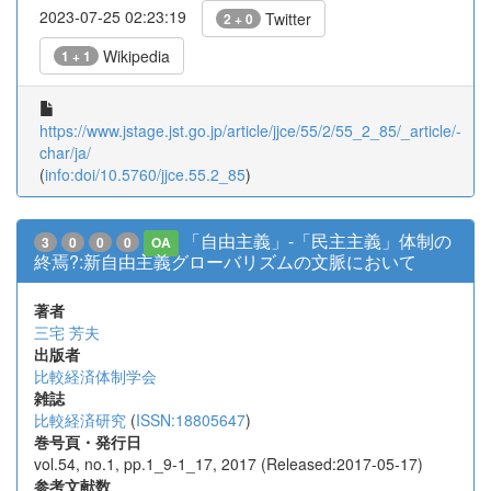
2023-07-25 02:23:19
Twitter
2 + 0
Wikipedia
1 + 1
https://www.jstage.jst.go.jp/article/jjce/55/2/55_2_85/_article/-
char/ja/
(
info:doi/10.5760/jjce.55.2_85
)
「自由主義」-「民主主義」体制の
3
0
0
0
OA
終焉?:新自由主義グローバリズムの文脈において
著者
三宅 芳夫
出版者
比較経済体制学会
雑誌
比較経済研究
(
ISSN:18805647
)
巻号頁・発行日
vol.54, no.1, pp.1_9-1_17, 2017 (Released:2017-05-17)
参考文献数