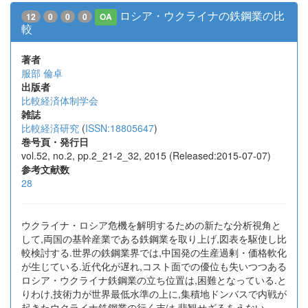
ロシア・ウクライナの鉄鋼業の比
12
0
0
0
OA
較
著者
服部 倫卓
出版者
比較経済体制学会
雑誌
比較経済研究
(
ISSN:18805647
)
巻号頁・発行日
vol.52, no.2, pp.2_21-2_32, 2015 (Released:2015-07-07)
参考文献数
28
ウクライナ・ロシア危機を解明するための新たな分析視角と
して,両国の基幹産業である鉄鋼業を取り上げ,図表を駆使し比
較検討する.世界の鉄鋼業界では,中国発の生産過剰・価格軟化
が生じている.近代化が遅れ,コスト面での優位も失いつつある
ロシア・ウクライナ鉄鋼業の立ち位置は,困難となっている.と
りわけ,技術力が世界最低水準の上に,集積地ドンバスで内戦が
起きたウクライナ鉄鋼業の行く末は,悲観せざるをえない.