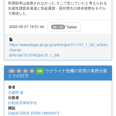
利用効率は改善されなかった.そこで生じていたと考えられる
生産性課題未達成と預金通貨・貸付増大の併存状態をモデル
で再現した.
2022-05-01 19:51:44
Twitter
20 + 51
https://www.jstage.jst.go.jp/article/jjce/51/1/51_1_29/_article/-
char/ja/
(
info:doi/10.5760/jjce.51.1_29
)
ウクライナ危機の背景の東西分裂
16
0
0
0
OA
とその行方
著者
石郷岡 建
出版者
比較経済体制学会
雑誌
比較経済研究
(
ISSN:18805647
)