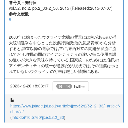
巻号頁・発行日
vol.52, no.2, pp.2_33-2_50, 2015 (Released:2015-07-07)
参考文献数
8
2003年に始まったウクライナ危機の背景には何があるのか?
大統領選挙を中心とした投票行動(政治的意思表示)から分析
すると,独立以降の選挙では,常に,東西対立の問題が底流に流
れており,住民の間のアイデンティティの違い,特に,使用言語
の違いが大きな意味を持っている.国家統一のためには,住民の
アイデンティティの統一が急務だが,現状では,その道筋は示さ
れていない.ウクライナの将来は厳しい情勢にある.
2023-12-20 18:03:17
Twitter
16 + 14
https://www.jstage.jst.go.jp/article/jjce/52/2/52_2_33/_article/-
char/ja/
(
info:doi/10.5760/jjce.52.2_33
)