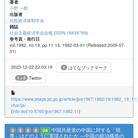
著者
小野 一郎
出版者
比較経済体制学会
雑誌
社会主義経済学会会報
(
ISSN:18839789
)
巻号頁・発行日
vol.1982, no.19, pp.11-13, 1982-03-01 (Released:2009-07-
31)
2023-12-22 22:03:19
はてなブックマーク
1
Twitter
1 + 0
https://www.jstage.jst.go.jp/article/jjce1967/1982/19/1982_19_11/_
char/ja/
(
info:doi/10.5760/jjce1967.1982.11
)
中国共産党の中国に対する「領
2
0
0
0
OA
導」はどのように実現されたか ―中国の統治構造の