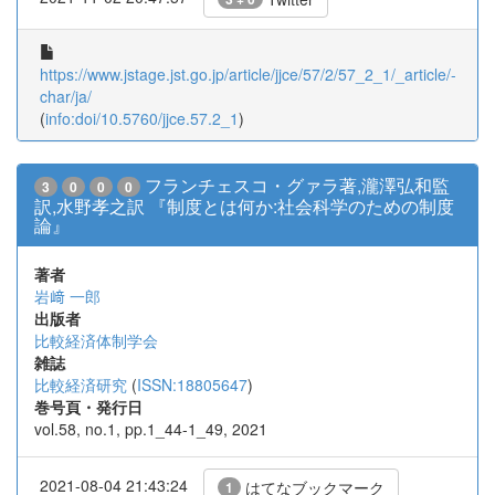
https://www.jstage.jst.go.jp/article/jjce/57/2/57_2_1/_article/-
char/ja/
(
info:doi/10.5760/jjce.57.2_1
)
フランチェスコ・グァラ著,瀧澤弘和監
3
0
0
0
訳,水野孝之訳 『制度とは何か:社会科学のための制度
論』
著者
岩﨑 一郎
出版者
比較経済体制学会
雑誌
比較経済研究
(
ISSN:18805647
)
巻号頁・発行日
vol.58, no.1, pp.1_44-1_49, 2021
2021-08-04 21:43:24
はてなブックマーク
1