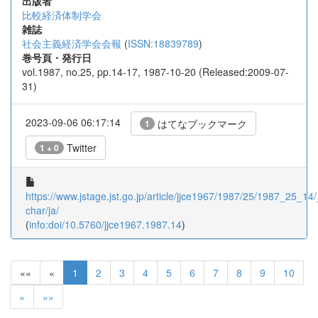
出版者
比較経済体制学会
雑誌
社会主義経済学会会報
(
ISSN:18839789
)
巻号頁・発行日
vol.1987, no.25, pp.14-17, 1987-10-20 (Released:2009-07-
31)
2023-09-06 06:17:14
はてなブックマーク
1
Twitter
1 + 0
https://www.jstage.jst.go.jp/article/jjce1967/1987/25/1987_25_14/_
char/ja/
(
info:doi/10.5760/jjce1967.1987.14
)
««
«
1
2
3
4
5
6
7
8
9
10
»
»»