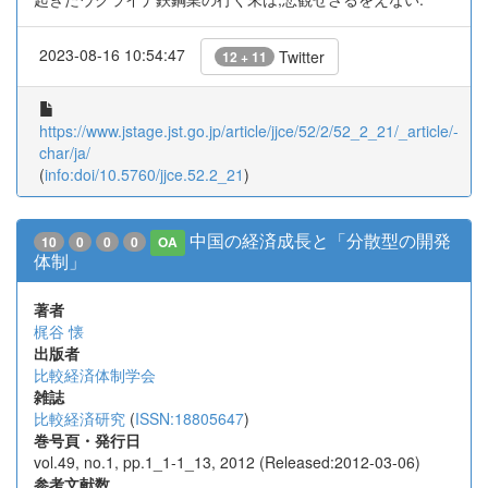
2023-08-16 10:54:47
Twitter
12 + 11
https://www.jstage.jst.go.jp/article/jjce/52/2/52_2_21/_article/-
char/ja/
(
info:doi/10.5760/jjce.52.2_21
)
中国の経済成長と「分散型の開発
10
0
0
0
OA
体制」
著者
梶谷 懐
出版者
比較経済体制学会
雑誌
比較経済研究
(
ISSN:18805647
)
巻号頁・発行日
vol.49, no.1, pp.1_1-1_13, 2012 (Released:2012-03-06)
参考文献数