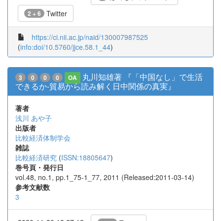
Twitter
2 + 6
https://ci.nii.ac.jp/naid/130007987525
(
info:doi/10.5760/jjce.58.1_44
)
丸川知雄著 『「中国なし」で生活
3
0
0
0
OA
できるか-貿易から読み解く日中関係の真実』
著者
浅川 あや子
出版者
比較経済体制学会
雑誌
比較経済研究
(
ISSN:18805647
)
巻号頁・発行日
vol.48, no.1, pp.1_75-1_77, 2011 (Released:2011-03-14)
参考文献数
3