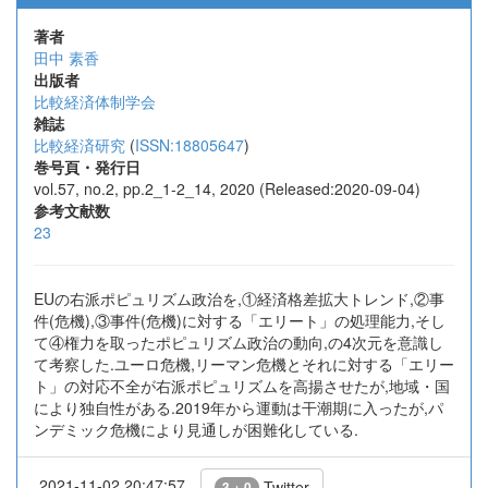
著者
田中 素香
出版者
比較経済体制学会
雑誌
比較経済研究
(
ISSN:18805647
)
巻号頁・発行日
vol.57, no.2, pp.2_1-2_14, 2020 (Released:2020-09-04)
参考文献数
23
EUの右派ポピュリズム政治を,①経済格差拡大トレンド,②事
件(危機),③事件(危機)に対する「エリート」の処理能力,そし
て④権力を取ったポピュリズム政治の動向,の4次元を意識し
て考察した.ユーロ危機,リーマン危機とそれに対する「エリー
ト」の対応不全が右派ポピュリズムを高揚させたが,地域・国
により独自性がある.2019年から運動は干潮期に入ったが,パ
ンデミック危機により見通しが困難化している.
2021-11-02 20:47:57
Twitter
3 + 0