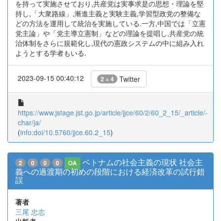
を持って実施させており,共産党は実事求是の思想・理論を堅
持し,「大衆路線」,漸進主義と実験主義,学習型政党の整備な
どの方法を運用して統治を実施している.一方,中国では「立憲
党主論」や「党主導立憲制」などの理論を提唱し,共産党の統
治体制をさらに規範化し,現代の憲政システムの中に組み入れ
ようとする学者もいる.
2023-09-15 00:40:12
Twitter
2 + 4
https://www.jstage.jst.go.jp/article/jjce/60/2/60_2_15/_article/-
char/ja/
(
info:doi/10.5760/jjce.60.2_15
)
ベトナムの社会主義の現状 社会主
2
0
0
0
OA
義への過渡期の初めの段階における経済改革の試行錯
誤
著者
三尾 忠志