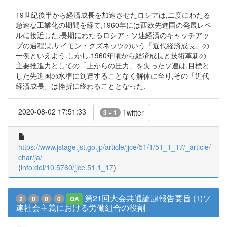
19世紀後半から経済成長を加速させたロシアは,二度にわたる
急速な工業化の期間を経て,1960年には西欧先進国の発展レベ
ルに接近した.長期にわたるロシア・ソ連経済のキャッチアッ
プの過程は,サイモン・クズネッツのいう「近代経済成長」の
一例といえよう.しかし,1960年頃から経済成長と技術革新の
主要推進力としての「上からの圧力」を失ったソ連は,目標と
した先進国の水準に到達することなく解体に至り,その「近代
経済成長」は挫折に終わることとなった.
2020-08-02 17:51:33
Twitter
3 + 1
https://www.jstage.jst.go.jp/article/jjce/51/1/51_1_17/_article/-
char/ja/
(
info:doi/10.5760/jjce.51.1_17
)
第21回大会共通論題報告要旨 (1)ソ
2
0
0
0
OA
連社会主義における労働組合の役割