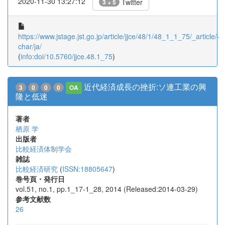
2020-11-30 13:27:12
Twitter
3 + 5
https://www.jstage.jst.go.jp/article/jjce/48/1/48_1_1_75/_article/-
char/ja/
(
info:doi/10.5760/jjce.48.1_75
)
近代経済成長の挫折:ソ連工業の興
3
0
0
0
OA
隆と低迷
著者
栖原 学
出版者
比較経済体制学会
雑誌
比較経済研究
(
ISSN:18805647
)
巻号頁・発行日
vol.51, no.1, pp.1_17-1_28, 2014 (Released:2014-03-29)
参考文献数
26