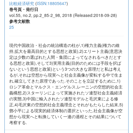
比較経済研究
(
ISSN:18805647
)
巻号頁・発行日
vol.55, no.2, pp.2_85-2_98, 2018 (Released:2018-09-28)
参考文献数
25
現代中国政治・社会の統治構造の柱が,1)権力主義(権力の維
持,拡大を最高目的とする思想と政策),2)エリート主義(意思決
定は少数の選ばれた人間・集団によってなされるべきだとす
る思想と政策),そして3)実用主義(目的のためには手段を択ば
ないという思想と政策)という3つの大きな原理だと私は考え
るが,それは空想から現実へと社会主義像が変転する中で生ま
れ,確立してきた原理であった.そのことを立証するために,1)
ロシア革命とマルクス・エンゲルス,レーニンの空想的社会主
義構想,2)スターリンによって実施されたソ連型社会主義経済
の実態,3)中国に輸入されたソ連型モデルと毛沢東による修
正,4)毛沢東の空想的社会主義理念とそれがもたらした結末,5)
鄧小平による現実的経済体制の選択といった,社会主義像が空
想から現実へと転換していく一連の過程とその結果について
考察する.