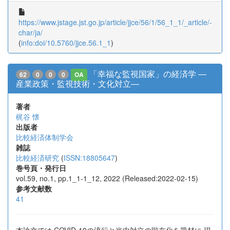
https://www.jstage.jst.go.jp/article/jjce/56/1/56_1_1/_article/-
char/ja/
(
info:doi/10.5760/jjce.56.1_1
)
「幸福な監視国家」の経済学 ―
62
0
0
0
OA
産業政策・監視技術・文化対立―
著者
梶谷 懐
出版者
比較経済体制学会
雑誌
比較経済研究
(
ISSN:18805647
)
巻号頁・発行日
vol.59, no.1, pp.1_1-1_12, 2022 (Released:2022-02-15)
参考文献数
41