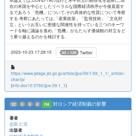
本論文では,COVID-19の流行と米中対立の顕在化を題材に,現
在の米国を中心としたリベラルな国際経済秩序が今後直面す
るであろう「危機」について,その具体的な性質について考察
する.考察にあたっては,「産業政策」「監視技術」「文化対
立」というお互いに密接な関連性を持っている三つのキーワ
ードを軸に議論を進め,「危機」がもたらす価値観の対立をど
う乗り越えるのかを検討する.
2023-10-23 17:28:15
Twitter
62 + 129
https://www.jstage.jst.go.jp/article/jjce/59/1/59_1_1/_article/-
char/ja/
(
info:doi/10.5760/jjce.59.1_1
)
対ロシア経済制裁の影響
32
0
0
0
OA
著者
志田 仁完
出版者