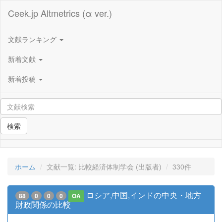
Ceek.jp Altmetrics (α ver.)
文献ランキング
新着文献
新着投稿
検索
ホーム
文献一覧: 比較経済体制学会 (出版者)
330件
ロシア,中国,インドの中央・地方
88
0
0
0
OA
財政関係の比較