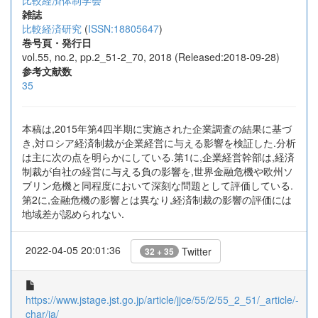
比較経済体制学会
雑誌
比較経済研究
(
ISSN:18805647
)
巻号頁・発行日
vol.55, no.2, pp.2_51-2_70, 2018 (Released:2018-09-28)
参考文献数
35
本稿は,2015年第4四半期に実施された企業調査の結果に基づ
き,対ロシア経済制裁が企業経営に与える影響を検証した.分析
は主に次の点を明らかにしている.第1に,企業経営幹部は,経済
制裁が自社の経営に与える負の影響を,世界金融危機や欧州ソ
ブリン危機と同程度において深刻な問題として評価している.
第2に,金融危機の影響とは異なり,経済制裁の影響の評価には
地域差が認められない.
2022-04-05 20:01:36
Twitter
32 + 35
https://www.jstage.jst.go.jp/article/jjce/55/2/55_2_51/_article/-
char/ja/