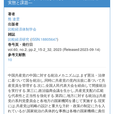
実態と課題―
著者
熊 達雲
出版者
比較経済体制学会
雑誌
比較経済研究
(
ISSN:18805647
)
巻号頁・発行日
vol.60, no.2, pp.2_15-2_32, 2023 (Released:2023-09-14)
参考文献数
10
中国共産党の中国に対する統治メカニズムは,まず憲法・法律
に基づいて国を統治し,同時に共産党の党内法規に基づいて共
産党員を管理する.次に,全国人民代表大会を経由して間接統治
を実行する.第三に,政治協商会議を生かし,共産党支配の広範
な代表性と正当性を強化する.第四に,地方に対する統治は共産
党の系列党委員会と各地方の国家機関を通じて実施する.現実
には,共産党は戦略の設計と重大な方針・政策の制定に力を入
れているが,国家統治の具体的な事務は各種の国家機構に責任