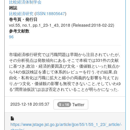
比較経済体制学会
雑誌
比較経済研究
(
ISSN:18805647
)
巻号頁・発行日
vol.55, no.1, pp.1_23-1_43, 2018 (Released:2018-02-22)
参考文献数
96
市場経済移行研究では汚職問題は早期から注目されていたが,
その分析視点は発散傾向にある.そこで本稿では331件の文献
に基づき,政治・経済的要因及び文化・価値観といった観点か
ら14の仮説検証を通じて体系的レビューを行う.その結果,自
由化・私有化は汚職に拡大と縮小の両義的な影響を与えてお
り,かつ文化・価値観の影響も無視できないこと,そしていわゆ
る“潤滑油仮説”はほぼ否定されていることが明らかになった.
2023-12-18 20:05:37
Twitter
5 + 16
https://www.jstage.jst.go.jp/article/jjce/55/1/55_1_23/_article/-