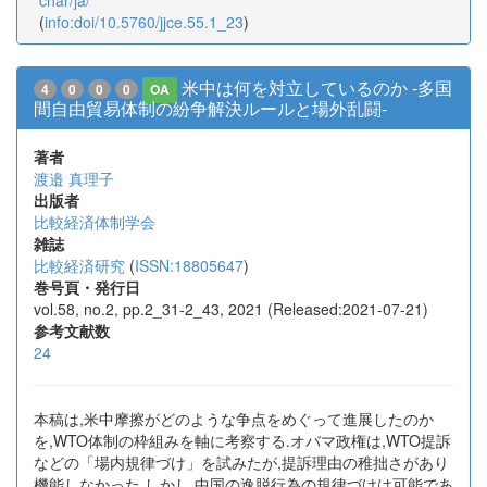
char/ja/
(
info:doi/10.5760/jjce.55.1_23
)
米中は何を対立しているのか -多国
4
0
0
0
OA
間自由貿易体制の紛争解決ルールと場外乱闘-
著者
渡邉 真理子
出版者
比較経済体制学会
雑誌
比較経済研究
(
ISSN:18805647
)
巻号頁・発行日
vol.58, no.2, pp.2_31-2_43, 2021 (Released:2021-07-21)
参考文献数
24
本稿は,米中摩擦がどのような争点をめぐって進展したのか
を,WTO体制の枠組みを軸に考察する.オバマ政権は,WTO提訴
などの「場内規律づけ」を試みたが,提訴理由の稚拙さがあり
機能しなかった.しかし,中国の逸脱行為の規律づけは可能であ