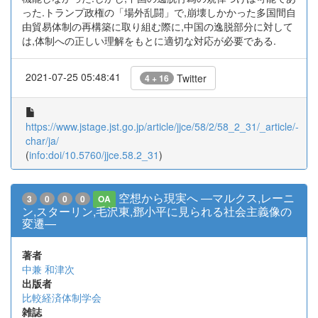
った.トランプ政権の「場外乱闘」で,崩壊しかかった多国間自
由貿易体制の再構築に取り組む際に,中国の逸脱部分に対して
は,体制への正しい理解をもとに適切な対応が必要である.
2021-07-25 05:48:41
Twitter
4 + 16
https://www.jstage.jst.go.jp/article/jjce/58/2/58_2_31/_article/-
char/ja/
(
info:doi/10.5760/jjce.58.2_31
)
空想から現実へ ―マルクス,レーニ
3
0
0
0
OA
ン,スターリン,毛沢東,鄧小平に見られる社会主義像の
変遷―
著者
中兼 和津次
出版者
比較経済体制学会
雑誌