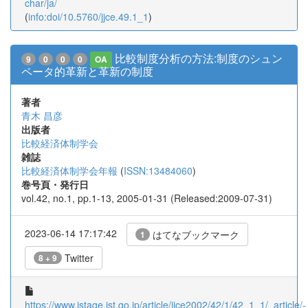
char/ja/
(
info:doi/10.5760/jjce.49.1_1
)
比較制度分析の方法:制度のシュン
9
0
0
0
OA
ペータ的革新と革新の制度
著者
青木 昌彦
出版者
比較経済体制学会
雑誌
比較経済体制学会年報
(
ISSN:13484060
)
巻号頁・発行日
vol.42, no.1, pp.1-13, 2005-01-31 (Released:2009-07-31)
2023-06-14 17:17:42
はてなブックマーク
1
Twitter
8 + 9
https://www.jstage.jst.go.jp/article/jjce2002/42/1/42_1_1/_article/-