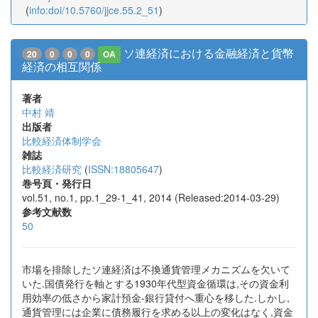
(
info:doi/10.5760/jjce.55.2_51
)
ソ連経済における金融経済と貨幣
20
0
0
0
OA
経済の相互関係
著者
中村 靖
出版者
比較経済体制学会
雑誌
比較経済研究
(
ISSN:18805647
)
巻号頁・発行日
vol.51, no.1, pp.1_29-1_41, 2014 (Released:2014-03-29)
参考文献数
50
市場を排除したソ連経済は不換通貨管理メカニズムを欠いて
いた.国債発行を軸とする1930年代型資金循環は,その資金利
用効率の低さから家計預金-銀行貸付へ重心を移した.しかし,
通貨管理には企業に債務履行を求める以上の変化はなく,資金