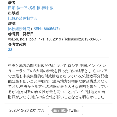
著者
田畑 伸一郎
梶谷 懐
福味 敦
出版者
比較経済体制学会
雑誌
比較経済研究
(
ISSN:18805647
)
巻号頁・発行日
vol.56, no.1, pp.1_1-1_16, 2019 (Released:2019-03-08)
参考文献数
38
中央と地方の間の財政関係について,ロシア,中国,インドとい
うユーラシアの3大国の比較を行った.その結果として,ロシア
では最も中央集権的な財政構造となっているが,財政再分配機
能は最も低いこと,中国では最も地方分権的な財政構造となっ
ており,中央から地方への移転が最も大きな役割を果たしてい
るが,地方財政の自立性が最も高いこと,インドでは地方の自主
財源が少なく,地方の自立性が低いことなどを明らかにした.
2023-12-28 23:17:53
Twitter
88 + 153