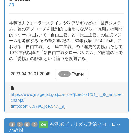
25
本稿は,I.ウォーラーステインやG.アリギなどの「世界システ
ム」論のアプローチを批判的に援用しながら,「長期」の時間
的スケールにおいて「自由主義」と「民主主義」の提携レジ
ームを考察する.その際,20世紀の「30年戦争 1914-1945」に
おける「自由主義」と「民主主義」の「歴史的妥協」,そして
1970年代以降の「新自由主義グローバリズム」的再編の下で
の「妥協」の解体,という論点を強調する.
2023-04-30 01:20:49
Twitter
3 + 0
https://www.jstage.jst.go.jp/article/jjce/54/1/54_1_9/_article/-
char/ja/
(
info:doi/10.5760/jjce.54.1_9
)
右派ポピュリズム政治とヨーロッ
3
0
0
0
OA
パ経済