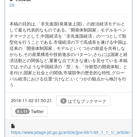
26
本稿の目的は,「非先進国(発展途上国)」の政治経済モデルと
して最も代表的なものである,「開発体制国家」モデルをベン
チマークとして,中国経済を「非先進国経済」の一つとして類
型化を行うことである.市場経済の下で高成長を遂げる中国は,
従来の「開発体制国家」モデルといくつかの前提を共有しな
がらも,その産業構造や技術進歩のパターン,さらには国家と経
済活動との関係など,重要な点で大きな違いを見せている.本稿
では,そのような中国経済の「型」を,「分散型の開発体制」と
名付け,国家と社会との関係,市場競争の歴史的な特性,グロー
バル経済における位置づけなど,いくつかの観点から検討を行
う.
2019-11-02 01:50:21
はてなブックマーク
1
Twitter
9 + 11
https://www.jstage.jst.go.jp/article/jjce/49/1/49_1_1_1/_article/-