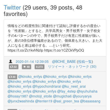
Twitter
(29 users, 39 posts, 48
favorites)
情報をどの程度性別に関連付けて認知し評価するかの度合い
を「性差観」とすると、共学高男女・男子校男子・女子校女
子の4パターンの中で、男子校男子だけ有意に性差観が強い。
が、差の3倍位標準偏差があるので、個体差も大きい。また大
人になると差は縮小する。…という研究。
https://t.co/Zc1kvhNzIp https://t.co/1CZCkVPpOQ
2020-01-14 12:39:05
@BOHE_BABE
(
投稿一覧
)
リツイート・ネットワーク (30)
32
48
0.273
@kinoko_enfys
@kinoko_enfys
@kinoko_enfys
30
@kinoko_enfys
@kinoko_enfys
@kinoko_enfys
@kinoko_enfys
@hypochondriarai
@ku_neet_arai
@kinoko_enfys
@kinoko_enfys
@fay_4step
@syuhuhaha
@hossy1987
@motoji_etoile
@mugicha6
@youryarya
@junx2washinda
@tenten19
@asi_green_tea
@basassang