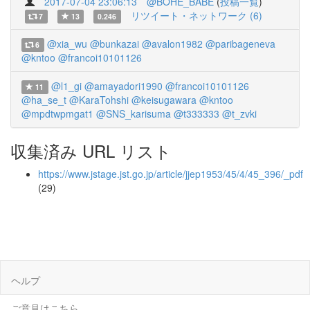
2017-07-04 23:06:13
@BOHE_BABE
(
投稿一覧
)
リツイート・ネットワーク (6)
7
13
0.246
@xia_wu
@bunkazai
@avalon1982
@paribageneva
6
@kntoo
@francoi10101126
@l1_gi
@amayadori1990
@francoi10101126
11
@ha_se_t
@KaraTohshi
@keisugawara
@kntoo
@mpdtwpmgat1
@SNS_karisuma
@t333333
@t_zvki
収集済み URL リスト
https://www.jstage.jst.go.jp/article/jjep1953/45/4/45_396/_pdf
(29)
ヘルプ
ご意見はこちら