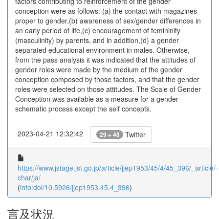
factors contributing to reinforcement of the gender
conception were as follows: (a) the contact with magazines
proper to gender,(b) awareness of sex/gender differences in
an early period of life,(c) encouragement of femininity
(masculinity) by parents, and in addition,(d) a gender
separated educational environment in males. Otherwise,
from the pass analysis it was indicated that the attitudes of
gender roles were made by the medium of the gender
conception composed by those factors, and that the gender
roles were selected on those attitudes. The Scale of Gender
Conception was available as a measure for a gender
schematic process except the self concepts.
2023-04-21 12:32:42
Twitter
29 + 48
https://www.jstage.jst.go.jp/article/jjep1953/45/4/45_396/_article/-
char/ja/
(
info:doi/10.5926/jjep1953.45.4_396
)
言及状況