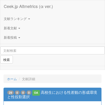
Ceek.jp Altmetrics (α ver.)
文献ランキング
新着文献
新着投稿
検索
ホーム
文献詳細
高校生における性差観の形成環境
29
0
0
0
OA
と性役割選択