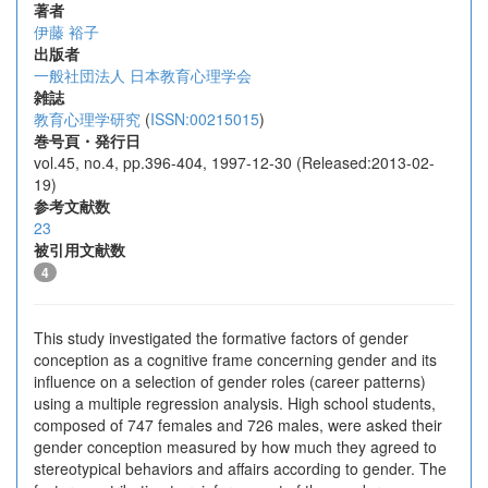
著者
伊藤 裕子
出版者
一般社団法人 日本教育心理学会
雑誌
教育心理学研究
(
ISSN:00215015
)
巻号頁・発行日
vol.45, no.4, pp.396-404, 1997-12-30 (Released:2013-02-
19)
参考文献数
23
被引用文献数
4
This study investigated the formative factors of gender
conception as a cognitive frame concerning gender and its
influence on a selection of gender roles (career patterns)
using a multiple regression analysis. High school students,
composed of 747 females and 726 males, were asked their
gender conception measured by how much they agreed to
stereotypical behaviors and affairs according to gender. The