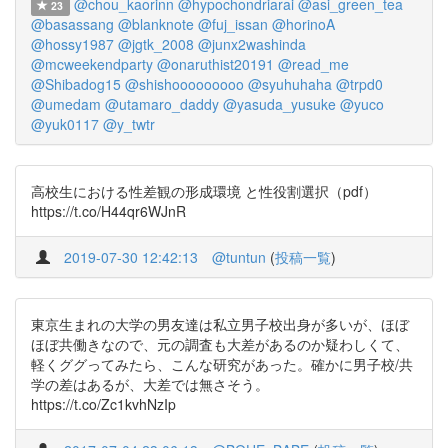
@chou_kaorinn
@hypochondriarai
@asi_green_tea
23
@basassang
@blanknote
@fuj_issan
@horinoA
@hossy1987
@jgtk_2008
@junx2washinda
@mcweekendparty
@onaruthist20191
@read_me
@Shibadog15
@shishooooooooo
@syuhuhaha
@trpd0
@umedam
@utamaro_daddy
@yasuda_yusuke
@yuco
@yuk0117
@y_twtr
高校生における性差観の形成環境 と性役割選択（pdf）
https://t.co/H44qr6WJnR
2019-07-30 12:42:13
@tuntun
(
投稿一覧
)
東京生まれの大学の男友達は私立男子校出身が多いが、ほぼ
ほぼ共働きなので、元の調査も大差があるのか疑わしくて、
軽くググってみたら、こんな研究があった。確かに男子校/共
学の差はあるが、大差では無さそう。
https://t.co/Zc1kvhNzIp