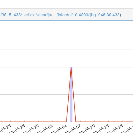
/5/36_5_433/_article/-char/ja/
(
info:doi/10.4200/jjhg1948.36.433
)
2023-06-13
2023-06-16
2023-06
-05-23
2
2023-05-26
2023-05-29
2023-06-01
2023-06-04
2023-06-07
2023-06-10