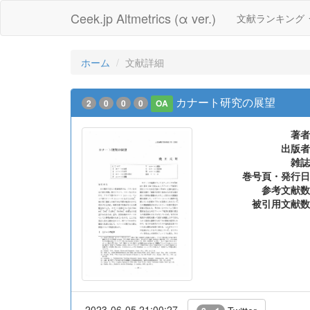
Ceek.jp Altmetrics (α ver.)
文献ランキング
ホーム
文献詳細
カナート研究の展望
2
0
0
0
OA
著者
出版者
雑誌
巻号頁・発行日
参考文献数
被引用文献数
2023-06-05 21:00:27