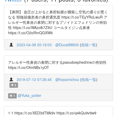
【鼻閉】 血圧が上がると鼻腔粘膜が腫脹し空気の通りが悪く
なる 頸髄損傷患者の鼻腔通気度 https://t.co/TEyYRoLwuR ア
レルギー性鼻炎の鼻閉に対するプソイドエフェドリンの有効
性 https://t.co/WAzolk7Z9U コールタイジン点鼻液
https://t.co/O2oRmQGXW6
2023-04-08 20:19:03
@DucatiM600
(
投稿一覧
)
アレルギー性鼻炎の鼻閉に対するpseudoephedrineの有効性
https://t.co/OfmNBx1yOT
2019-07-12 07:26:45
@hayamichou
(
投稿一覧
)
2
@Yuka_potter
1
1 1 https://t.co/XED3dTMk9v https://t.co/q4kQu9v9w9