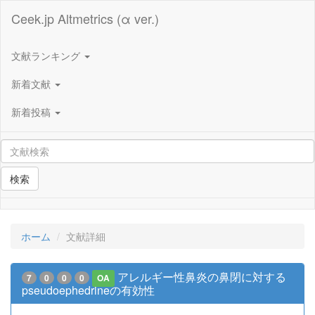
Ceek.jp Altmetrics (α ver.)
文献ランキング
新着文献
新着投稿
検索
ホーム
文献詳細
アレルギー性鼻炎の鼻閉に対する
7
0
0
0
OA
pseudoephedrineの有効性