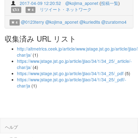
2017-04-09 12:20:52
@kojima_aponet
(
投稿一覧
)
リツイート・ネットワーク
3
4
@0123terry
@kojima_aponet
@kuriedits
@zuratomo4
4
収集済み URL リスト
http://altmetrics.ceek.jp/article/www.jstage.jst.go.jp/article/jjia
char/ja/
(1)
https://www.jstage.jst.go.jp/article/jjiao/34/1/34_25/_article/-
char/ja/
(4)
https://www.jstage.jst.go.jp/article/jjiao/34/1/34_25/_pdf
(5)
https://www.jstage.jst.go.jp/article/jjiao/34/1/34_25/_pdf/-
char/ja
(1)
ヘルプ