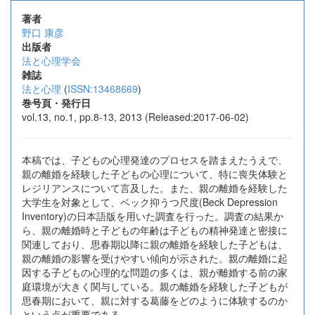
著者
野口 康彦
出版者
法と心理学会
雑誌
法と心理
(
ISSN:13468669
)
巻号頁・発行日
vol.13, no.1, pp.8-13, 2013 (Released:2017-06-02)
本稿では、子どもの心理発達のプロセスを踏まえたうえで、
親の離婚を経験した子どもの心理について、特に喪失体験と
レジリアンスについて言及した。また、親の離婚を経験した
大学生を対象として、ベック抑うつ尺度(Beck Depression
Inventory)の日本語版を用いた調査を行った。調査の結果か
ら、親の離婚時と子どもの年齢は子どもの精神発達と密接に
関連しており、思春期以降に親の離婚を経験した子どもは、
親の離婚の影響を受けやすい傾向が示された。親の離婚に起
因する子どもの心理的な問題の多くは、親が離婚する前の家
庭環境が大きく関与している。親の離婚を経験した子どもが
思春期において、親に対する葛藤をどのように体験するのか
という点が重要である。