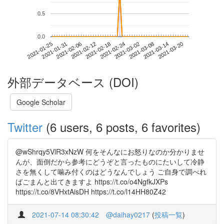
0.5
0.0
2021-03-14
2021-01-25
2021-02-12
2021-03-02
2021-03-20
2021-01-31
2021-02-18
2021-03-08
2021-02-06
2021-02-24
外部データベース (DOI)
Google Scholar
Twitter
(6 users, 6 posts, 6 favorites)
@wShrqy5VlR3xNzW 何をそんなにお怒りなのか分かりませ
んが、面倒だから参考にどうぞと言ったものにたいして冷静
さを無くして噛み付くのはどうなんでしょう ご自身で調べれ
ばごまんと出てきますよ https://t.co/o4NgfkJXPs
https://t.co/8VHxtAisDH https://t.co/l14HH80Z42
2021-07-14 08:30:42
@daihay0217
(
投稿一覧
)