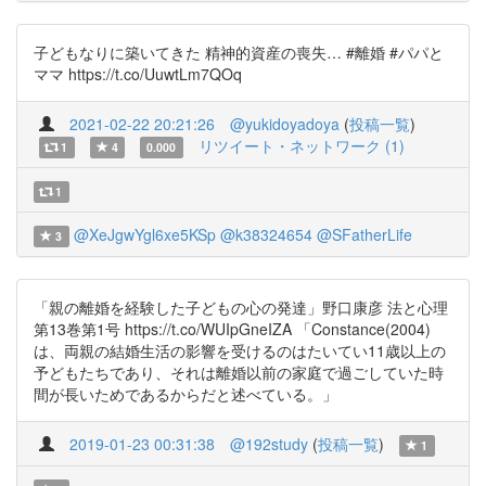
子どもなりに築いてきた 精神的資産の喪失… #離婚 #パパと
ママ https://t.co/UuwtLm7QOq
2021-02-22 20:21:26
@yukidoyadoya
(
投稿一覧
)
リツイート・ネットワーク (1)
1
4
0.000
1
@XeJgwYgl6xe5KSp
@k38324654
@SFatherLife
3
「親の離婚を経験した子どもの心の発達」野口康彦 法と心理
第13巻第1号 https://t.co/WUIpGneIZA 「Constance(2004)
は、両親の結婚生活の影響を受けるのはたいてい11歳以上の
予どもたちであり、それは離婚以前の家庭で過ごしていた時
間が長いためであるからだと述べている。」
2019-01-23 00:31:38
@192study
(
投稿一覧
)
1