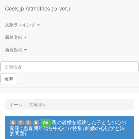
Ceek.jp Altmetrics (α ver.)
文献ランキング
新着文献
新着投稿
検索
ホーム
文献詳細
親の離婚を経験した子どもの心の
6
0
0
0
OA
発達 : 思春期年代を中心に(<特集>離婚の心理学と法
的問題)