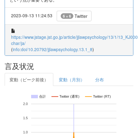
2023-09-13 11:24:53
Twitter
6 + 6
https://www.jstage.jst.go.jp/article/jjlawpsychology/13/1/13_KJ00
char/ja/
(
info:doi/10.20792/jjlawpsychology.13.1_8
)
言及状況
変動（ピーク前後）
変動（月別）
分布
合計
Twitter (通常)
Twitter (RT)
2.0
1.5
1.0