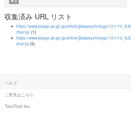
0
収集済み URL リスト
https://www.jstage.jst.go.jp/article/jjlawpsychology/13/1/13_K
char/ja/
(1)
https://www.jstage.jst.go.jp/article/jjlawpsychology/13/1/13_
char/ja
(5)
ヘルプ
ご意見はこちら
TechTech Inc.