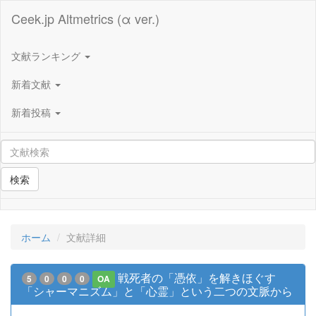
Ceek.jp Altmetrics (α ver.)
文献ランキング
新着文献
新着投稿
検索
ホーム
文献詳細
戦死者の「憑依」を解きほぐす
5
0
0
0
OA
「シャーマニズム」と「心霊」という二つの文脈から