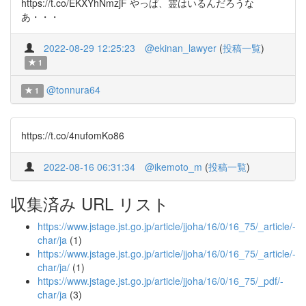
https://t.co/EKXYhNmzjF やっぱ、霊はいるんだろうな
あ・・・
2022-08-29 12:25:23
@ekinan_lawyer
(
投稿一覧
)
1
@tonnura64
1
https://t.co/4nufomKo86
2022-08-16 06:31:34
@ikemoto_m
(
投稿一覧
)
収集済み URL リスト
https://www.jstage.jst.go.jp/article/jjoha/16/0/16_75/_article/-
char/ja
(1)
https://www.jstage.jst.go.jp/article/jjoha/16/0/16_75/_article/-
char/ja/
(1)
https://www.jstage.jst.go.jp/article/jjoha/16/0/16_75/_pdf/-
char/ja
(3)