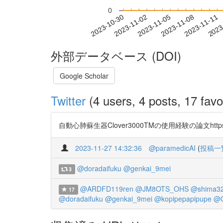
0
2023-11-05
2023-11-08
2023-11-11
2023
2023-10-30
2023-11-02
外部データベース (DOI)
Google Scholar
Twitter
(4 users, 4 posts, 17 favo
自動心肺蘇生器Clover3000TMの使用経験の論文https://t.co
2023-11-27 14:32:36
@paramedicAI
(
投稿一
@doradaifuku
@genkai_9mei
3
@ARDFD119ren
@JM8OTS_OHS
@shima3
17
@doradaifuku
@genkai_9mei
@kopipepapipupe
@Q