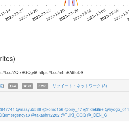
2023-12-05
2023-12-08
2023-12
-11-14
2
2023-11-17
2023-11-20
2023-11-23
2023-11-26
2023-11-29
2023-12-02
rites)
/ZQtxBGOg46 https://t.co/n4mBA5toD9
覧
)
リツイート・ネットワーク (3)
4
23
0.280
2947744
@masyu5588
@komo156
@ony_47
@hidekifire
@hyogo_01
Qemergencya6
@takashi12202
@TUKI_QQQ
@_DEN_G