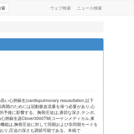
検索
ウェブ検索
ニュース検索
diopulmonary resuscitation,以下
拍再開のためには冠動脈血流量を保つ必要があり,心
予後に影響する。胸骨圧迫は,適切な深さ,テンポ,
蘇生器Clover3000TM(コーケンメディカル,東
吸機能は,胸骨圧迫に対して同期および非同期モードを
しており,圧迫の深さも調節可能である。本稿で