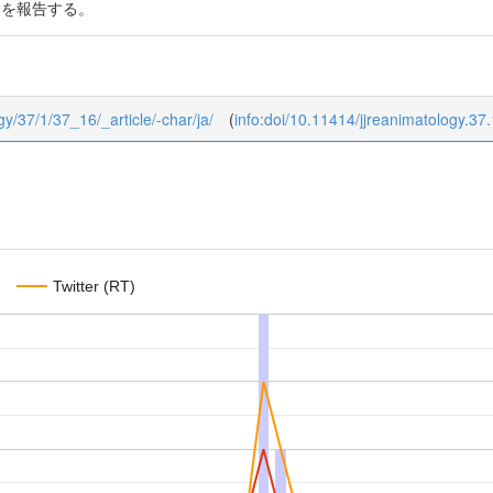
経験を報告する。
ogy/37/1/37_16/_article/-char/ja/
(
info:doi/10.11414/jjreanimatology.37
Twitter (RT)