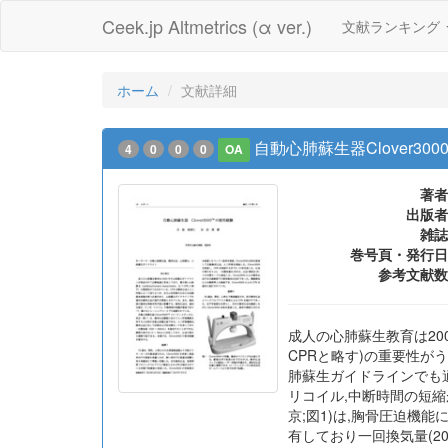
Ceek.jp Altmetrics (α ver.)
文献ランキング
ホーム
文献詳細
自動心肺蘇生器Clover30
4
0
0
0
OA
著者
出版者
雑誌
巻号頁・発行日
参考文献数
成人の心肺蘇生教育は2000
CPRと略す)の重要性が
肺蘇生ガイドラインでも
リコイル,中断時間の短縮が
京;図1)は,胸骨圧迫
有しており一回換気量(2