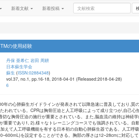
新着文献
新着投稿
00TMの使用経験
丹保 亜希仁
岩田 周耕
日本蘇生学会
蘇生
(
ISSN:02884348
)
vol.37, no.1, pp.16-18, 2018-04-01 (Released:2018-04-28)
6
年の心肺蘇生ガイドラインが発表されて以降急速に普及しており,質の高い心肺蘇生(car
うたわれている。CPRは胸骨圧迫と人工呼吸によって成り立つが,自己心
適切な胸骨圧迫の施行が重要とされている。また,脳血流の維持は神経学的
重要であり1, 2),様々なトレーニングコースでも強調されている。自動心肺
機能に加えて人工呼吸機能を有する日本初の自動心肺蘇生器である。人工呼
00~600mL)を設定することができる。胸部の厚さは12~28cmに対応