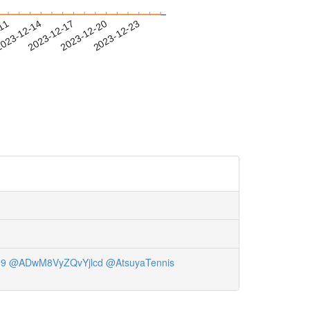
-11
023-12-14
2023-12-17
2023-12-20
2023-12-23
19
@ADwM8VyZQvYjlcd
@AtsuyaTennis