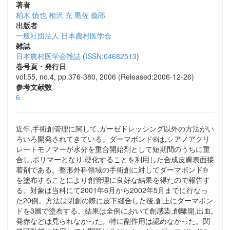
著者
柏木 慎也
相沢 充
黒佐 義郎
出版者
一般社団法人 日本農村医学会
雑誌
日本農村医学会雑誌
(
ISSN:04682513
)
巻号頁・発行日
vol.55, no.4, pp.376-380, 2006 (Released:2006-12-26)
参考文献数
6
近年,手術創管理に関して,ガーゼドレッシング以外の方法がい
ろいろ開発されてきている。ダーマボンド®は,シアノアクリ
レートモノマーが水分を重合開始剤として短期間のうちに重
合し,ポリマーとなり,硬化することを利用した合成皮膚表面接
着剤である。整形外科領域の手術創に対してダーマボンド®
を塗布することにより創管理に良好な結果を得たので報告す
る。対象は当科にて2001年6月から2002年5月までに行なっ
た20例。方法は閉創の際に皮下縫合した後,創上にダーマボン
ドを3層で塗布する。結果は全例において創感染,創離開,出血,
発赤などは見られなかった。特に副作用は認めなかった。関