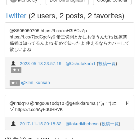
Twitter
(2 users, 2 posts, 2 favorites)
@SK05050705 https://t.co/xcH3tBCvZp
https://t.co/7jedCgcNy6 帝王切開とかにも使うんだね 医療関
係者は知ってるんよね 初めて知ったよ 使えるならカバーして
欲しいよね
2023-05-13 23:57:19
@Oshutakara1
(
投稿一覧
)
1
@kimi_kunsan
1
@riridq10 @ringo0610dq10 @genkidaruma (*´д｀*)ｼ□ ド
ゾ https://t.co/iAyFdUHRVK
2017-11-15 20:18:32
@tokurikibebeso
(
投稿一覧
)