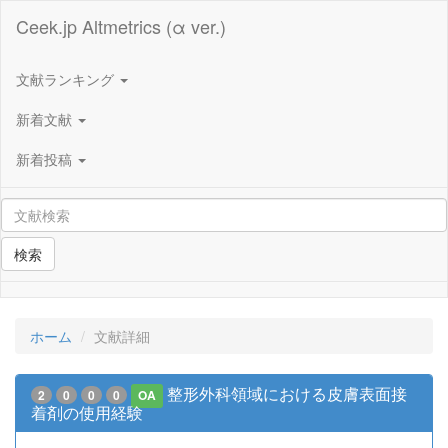
Ceek.jp Altmetrics (α ver.)
文献ランキング
新着文献
新着投稿
検索
ホーム
文献詳細
整形外科領域における皮膚表面接
2
0
0
0
OA
着剤の使用経験