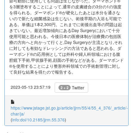
節可動部に使用しても問題は生じなかった。ダーマボンド®
を3層塗布することによって,通常の皮膚縫合の3分の1の強度
を得られる。ダーマボンド®が硬化したあとは水分を通さな
いので新たな細菌感染は生じない。術後早期の入浴も可能で
ある。単価は1本2,300円。これまでに術後出血等の問題は起
きていない。最近増加傾向にあるDay Surgeryにおいて十分
使用可能と思われる。今後日本の医療体制が治療費の包括医
療の方向へと向かって行くと,Day Surgeryが主流となり,それ
に対しても有効なドレッシングの方法であると思われる。ダ
ーマボンド®の応用例としては外科や婦人科領域における腹
腔鏡下手術,甲状腺手術,顔面の手術などがある。ダーマボンド
®を使用することにより整形外科領域での手術創管理に対し
て良好な結果を得たので報告する。
2023-05-13 23:57:19
Twitter
2 + 2
https://www.jstage.jst.go.jp/article/jjrm/55/4/55_4_376/_article/-
char/ja/
(
info:doi/10.2185/jjrm.55.376
)