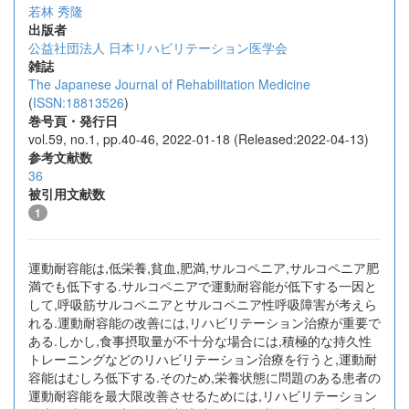
若林 秀隆
出版者
公益社団法人 日本リハビリテーション医学会
雑誌
The Japanese Journal of Rehabilitation Medicine
(
ISSN:18813526
)
巻号頁・発行日
vol.59, no.1, pp.40-46, 2022-01-18 (Released:2022-04-13)
参考文献数
36
被引用文献数
1
運動耐容能は,低栄養,貧血,肥満,サルコペニア,サルコペニア肥
満でも低下する.サルコペニアで運動耐容能が低下する一因と
して,呼吸筋サルコペニアとサルコペニア性呼吸障害が考えら
れる.運動耐容能の改善には,リハビリテーション治療が重要で
ある.しかし,食事摂取量が不十分な場合には,積極的な持久性
トレーニングなどのリハビリテーション治療を行うと,運動耐
容能はむしろ低下する.そのため,栄養状態に問題のある患者の
運動耐容能を最大限改善させるためには,リハビリテーション