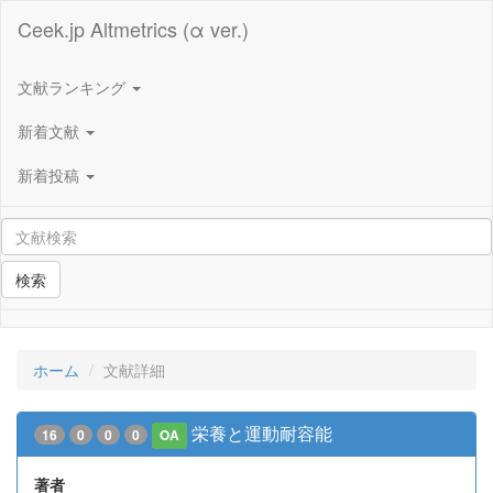
Ceek.jp Altmetrics (α ver.)
文献ランキング
新着文献
新着投稿
検索
ホーム
文献詳細
栄養と運動耐容能
16
0
0
0
OA
著者