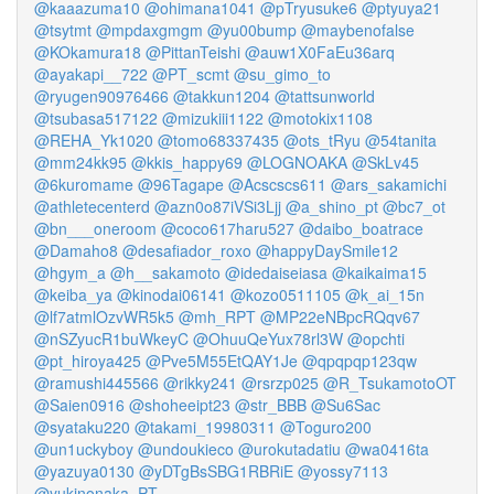
@kaaazuma10
@ohimana1041
@pTryusuke6
@ptyuya21
@tsytmt
@mpdaxgmgm
@yu00bump
@maybenofalse
@KOkamura18
@PittanTeishi
@auw1X0FaEu36arq
@ayakapi__722
@PT_scmt
@su_gimo_to
@ryugen90976466
@takkun1204
@tattsunworld
@tsubasa517122
@mizukiii1122
@motokix1108
@REHA_Yk1020
@tomo68337435
@ots_tRyu
@54tanita
@mm24kk95
@kkis_happy69
@LOGNOAKA
@SkLv45
@6kuromame
@96Tagape
@Acscscs611
@ars_sakamichi
@athletecenterd
@azn0o87iVSi3Ljj
@a_shino_pt
@bc7_ot
@bn___oneroom
@coco617haru527
@daibo_boatrace
@Damaho8
@desafiador_roxo
@happyDaySmile12
@hgym_a
@h__sakamoto
@idedaiseiasa
@kaikaima15
@keiba_ya
@kinodai06141
@kozo0511105
@k_ai_15n
@lf7atmlOzvWR5k5
@mh_RPT
@MP22eNBpcRQqv67
@nSZyucR1buWkeyC
@OhuuQeYux78rl3W
@opchti
@pt_hiroya425
@Pve5M55EtQAY1Je
@qpqpqp123qw
@ramushi445566
@rikky241
@rsrzp025
@R_TsukamotoOT
@Saien0916
@shoheeipt23
@str_BBB
@Su6Sac
@syataku220
@takami_19980311
@Toguro200
@un1uckyboy
@undoukieco
@urokutadatiu
@wa0416ta
@yazuya0130
@yDTgBsSBG1RBRiE
@yossy7113
@yukinonaka_PT