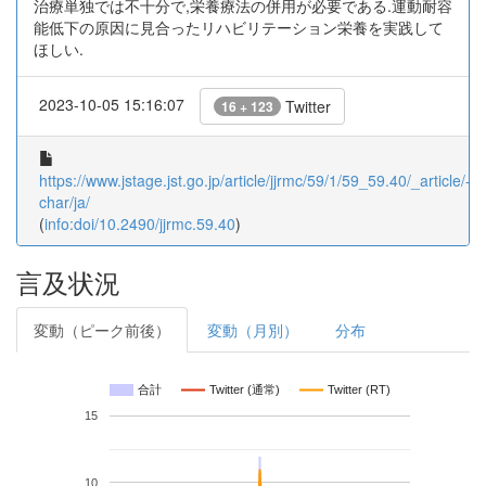
治療単独では不十分で,栄養療法の併用が必要である.運動耐容
能低下の原因に見合ったリハビリテーション栄養を実践して
ほしい.
2023-10-05 15:16:07
Twitter
16 + 123
https://www.jstage.jst.go.jp/article/jjrmc/59/1/59_59.40/_article/-
char/ja/
(
info:doi/10.2490/jjrmc.59.40
)
言及状況
変動（ピーク前後）
変動（月別）
分布
合計
Twitter (通常)
Twitter (RT)
15
10