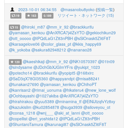
2023-10-01 06:34:55
@masanobu8yoko
(
投稿一覧
)
リツイート・ネットワーク (15)
19
163
0.189
@hiroki_m87
@mm_ir_92
@brackkurifu
15
@yamasan_kenkou
@AnXRCA7j4lZsYTO
@gekiochikun29
@ott_ooooo
@IPQdLaG1Z83nPBH
@sSlOnask5ZI6F8T
@karaagelove06
@color_glass_pt
@kkis_happy69
@k_yokoba
@sakura82948212
@nananao28
@kaeshikaji
@mm_ir_92
@NK10570397
@01tn09
120
@sindysame
@JDchGbXJGImYFrs
@yukipt_1023
@potecho14
@brackkurifu
@yopipt5
@168xirc
@SaD3qX78GI35360
@happyandpt
@misa88241
@tunakan27690
@yamasan_kenkou
@ChihoPT
@kanrisan2
@rimai_uonuma
@hikateru4
@new_lone_wolf
@Oohbayashi
@1027akiba
@AnXRCA7j4lZsYTO
@hirahirakou
@yuu5389
@minamina_tf
@ElNlJtzqfvYz8xy
@kazukislim
@ku02854878
@suga3939
@ailoveyou_ot
@consa_1218
@wnj___
@aki_at_lanni
@ott_ooooo
@copellist
@eri_yoshida12
@IPQdLaG1Z83nPBH
@ShuntaroTamura
@karunagi87
@sSlOnask5ZI6F8T