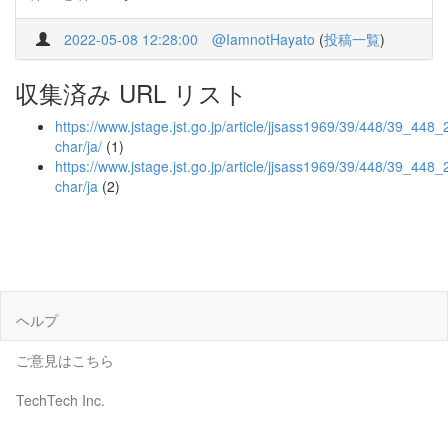
2022-05-08 12:28:00
@IamnotHayato
(
投稿一覧
)
収集済み URL リスト
https://www.jstage.jst.go.jp/article/jjsass1969/39/448/39_448_2
char/ja/
(1)
https://www.jstage.jst.go.jp/article/jjsass1969/39/448/39_448_
char/ja
(2)
ヘルプ
ご意見はこちら
TechTech Inc.