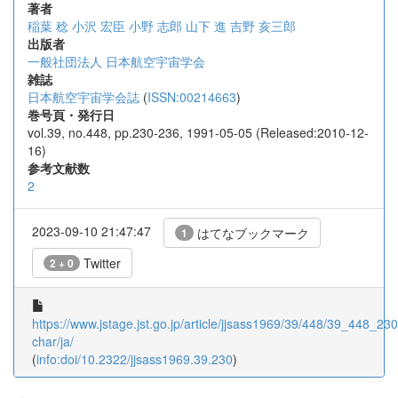
著者
稲葉 稔
小沢 宏臣
小野 志郎
山下 進
吉野 亥三郎
出版者
一般社団法人 日本航空宇宙学会
雑誌
日本航空宇宙学会誌
(
ISSN:00214663
)
巻号頁・発行日
vol.39, no.448, pp.230-236, 1991-05-05 (Released:2010-12-
16)
参考文献数
2
2023-09-10 21:47:47
はてなブックマーク
1
Twitter
2 + 0
https://www.jstage.jst.go.jp/article/jjsass1969/39/448/39_448_230/
char/ja/
(
info:doi/10.2322/jjsass1969.39.230
)