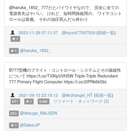
@haruka_1852_ 777だとバイワイヤなので、 完全に全ての
電源喪失はヤバい。 けれど、短時間操縦用の、 ワイヤコント
ロールは装備。 それの油圧死んだら終わり
2023-11-29 07:11:37
@nyura77507529
(
投稿一覧
)
1
@haruka_1852_
1
B777型機のフライト・コントロール・システムとその操縦性
について https://t.co/TVIKpUVHSW Triple-Triple Redundant
777 Primary Flight Computer https://t.co/2IPRk6kS9z
2021-09-15 23:19:12
@Archangel_HT
(
投稿一覧
)
リツイート・ネットワーク (2)
1
1
0.000
@desuga_NlkL5EiN
2
@SaberJP
1