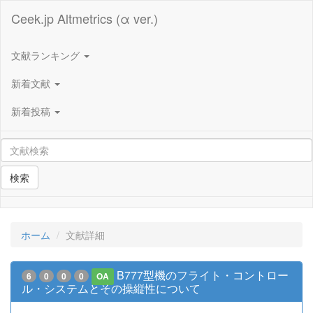
Ceek.jp Altmetrics (α ver.)
文献ランキング
新着文献
新着投稿
検索
ホーム
文献詳細
B777型機のフライト・コントロー
6
0
0
0
OA
ル・システムとその操縦性について