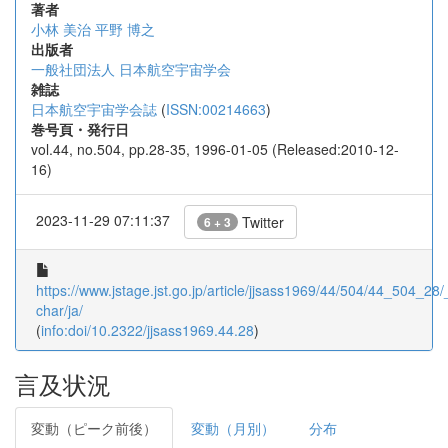
著者
小林 美治
平野 博之
出版者
一般社団法人 日本航空宇宙学会
雑誌
日本航空宇宙学会誌
(
ISSN:00214663
)
巻号頁・発行日
vol.44, no.504, pp.28-35, 1996-01-05 (Released:2010-12-
16)
2023-11-29 07:11:37
Twitter
6 + 3
https://www.jstage.jst.go.jp/article/jjsass1969/44/504/44_504_28/_
char/ja/
(
info:doi/10.2322/jjsass1969.44.28
)
言及状況
変動（ピーク前後）
変動（月別）
分布