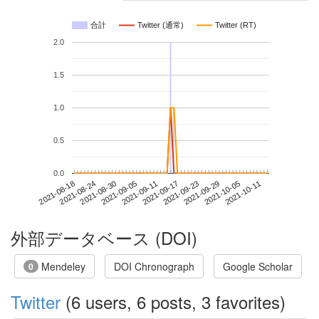
合計
Twitter (通常)
Twitter (RT)
2.0
1.5
1.0
0.5
0.0
2021-10-05
2021-08-18
2021-09-05
2021-09-23
2021-10-11
2021-08-24
2021-09-11
2021-09-29
2021-08-30
2021-09-17
外部データベース (DOI)
Mendeley
DOI Chronograph
Google Scholar
0
Twitter
(6 users, 6 posts, 3 favorites)