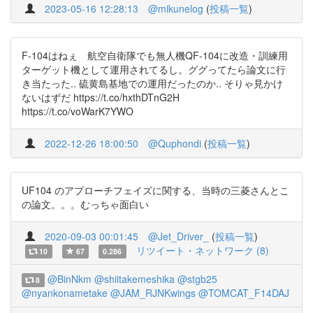
2023-05-16 12:28:13
@mikunelog
(
投稿一覧
)
F-104はねぇ 航空自衛隊でも無人機QF-104に改造・訓練用
ターゲット機として運用されてるし。ググってたら論文に行
き当たった.. 硫黄島基地での運用だったのか.. そりゃ見かけ
ないはずだ https://t.co/hxthDTnG2H
https://t.co/voWarK7YWO
2022-12-26 18:00:50
@Quphondi
(
投稿一覧
)
UF104 のアプローチフェイズに関する、当時の三菱さんとこ
の論文。。。むっちゃ面白い
2020-09-03 00:01:45
@Jet_Driver_
(
投稿一覧
)
リツイート・ネットワーク (8)
10
67
0.286
@BinNkm
@shiitakemeshika
@stgb25
8
@nyankonametake
@JAM_RJNKwings
@TOMCAT_F14DAJ