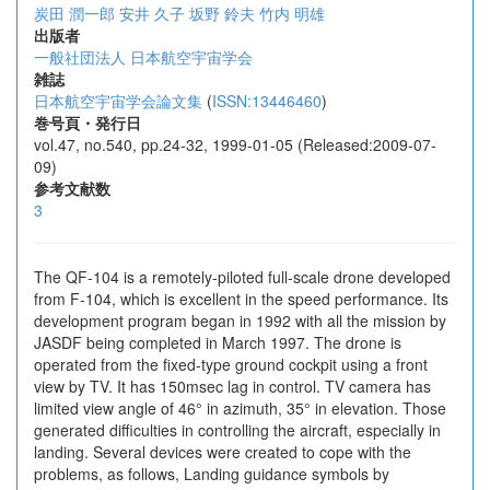
炭田 潤一郎
安井 久子
坂野 鈴夫
竹内 明雄
出版者
一般社団法人 日本航空宇宙学会
雑誌
日本航空宇宙学会論文集
(
ISSN:13446460
)
巻号頁・発行日
vol.47, no.540, pp.24-32, 1999-01-05 (Released:2009-07-
09)
参考文献数
3
The QF-104 is a remotely-piloted full-scale drone developed
from F-104, which is excellent in the speed performance. Its
development program began in 1992 with all the mission by
JASDF being completed in March 1997. The drone is
operated from the fixed-type ground cockpit using a front
view by TV. It has 150msec lag in control. TV camera has
limited view angle of 46° in azimuth, 35° in elevation. Those
generated difficulties in controlling the aircraft, especially in
landing. Several devices were created to cope with the
problems, as follows, Landing guidance symbols by