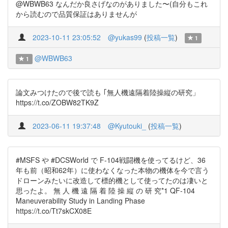
@WBWB63 なんだか良さげなのがありました〜(自分もこれ
から読むので品質保証はありませんが
2023-10-11 23:05:52
@yukas99
(
投稿一覧
)
1
@WBWB63
1
論文みつけたので後で読も ｢無人機遠隔着陸操縦の研究」
https://t.co/ZOBW82TK9Z
2023-06-11 19:37:48
@Kyutouki_
(
投稿一覧
)
#MSFS や #DCSWorld で F-104戦闘機を使ってるけど、36
年も前（昭和62年）に使わなくなった本物の機体を今で言う
ドローンみたいに改造して標的機として使ってたのは凄いと
思ったよ。 無 人 機 遠 隔 着 陸 操 縦 の 研 究*1 QF-104
Maneuverability Study in Landing Phase
https://t.co/Tt7skCX08E