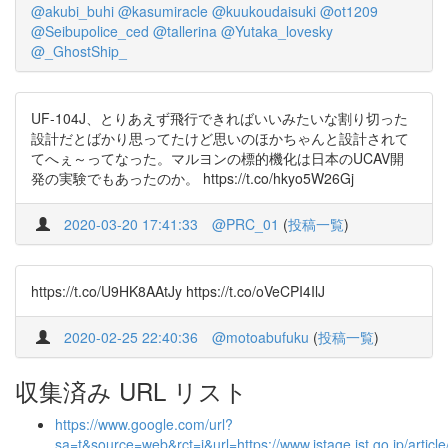
@akubi_buhi
@kasumiracle
@kuukoudaisuki
@ot1209
@Seibupolice_ced
@tallerina
@Yutaka_lovesky
@_GhostShip_
UF-104J、とりあえず飛行できればいいみたいな割り切った
設計だとばかり思ってたけど思いのほかちゃんと設計されて
てへぇ～ってなった。マルヨンの標的機化は日本のUCAV開
発の実験でもあったのか。 https://t.co/hkyo5W26Gj
2020-03-20 17:41:33
@PRC_01
(
投稿一覧
)
https://t.co/U9HK8AAtJy https://t.co/oVeCPI4IlJ
2020-02-25 22:40:36
@motoabufuku
(
投稿一覧
)
収集済み URL リスト
https://www.google.com/url?
sa=t&source=web&rct=j&url=https://www.jstage.jst.go.jp/artic