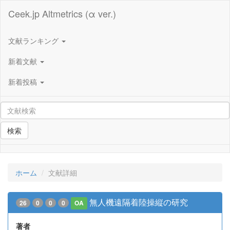
Ceek.jp Altmetrics (α ver.)
文献ランキング
新着文献
新着投稿
検索
ホーム
文献詳細
無人機遠隔着陸操縦の研究
26
0
0
0
OA
著者