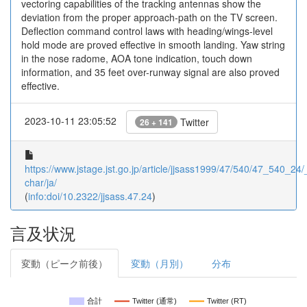
vectoring capabilities of the tracking antennas show the
deviation from the proper approach-path on the TV screen.
Deflection command control laws with heading/wings-level
hold mode are proved effective in smooth landing. Yaw string
in the nose radome, AOA tone indication, touch down
information, and 35 feet over-runway signal are also proved
effective.
2023-10-11 23:05:52
Twitter
26 + 141
https://www.jstage.jst.go.jp/article/jjsass1999/47/540/47_540_24/_
char/ja/
(
info:doi/10.2322/jjsass.47.24
)
言及状況
変動（ピーク前後）
変動（月別）
分布
合計
Twitter (通常)
Twitter (RT)