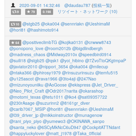
2020-09-01 14:32:46
@daudau787
(
投稿一覧
)
リツイート・ネットワーク (10)
9
79
0.198
@stgb25
@oka004
@sennriakn
@UeshimaM
10
@hori81
@hashimoto914
@positiveclimbTG
@kojika0131
@crwww8743
64
@ponopono_love
@room2012b
@bigdlindbergh
@madness_chaos
@Midway2010x
@speedbird0914
@suili18
@stgb25
@qsk1
@yoi_hibino
@7ZvoTtoQKgtmpaP
@javiator2010
@nippori_3654
@oka004
@milecup
@ntaka366
@phirosy1979
@rinsuzurinsuzu
@temfu515
@u125ascot
@rava1966
@3to4aji
@247Nao
@mizunoyouniiku
@AoGoose
@ekispress
@Jet_Driver_
@Neo_Pilot_Craft
@Odr2017narita
@okarashop
@motomi_texas
@tetu1011
@iko4
@sat09357722
@230rAsage
@suzurinn2
@8161gr_diver
@carib7067_MSIP
@hori81
@sennriakn
@UeshimaM
@l39_driver_jp
@mikkoinstructor
@munagenow
@rani_piyo_piyo
@yumewo3
@OKINAWA_sanpo
@santa_neko
@6SCyMkNcC6uD947
@CockpitATTNdant
@happyluckylover
@matt_j1978
@Taka_0fficial