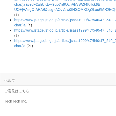
char/ja&ved=2ahUKEwj9uo7n6OznAhVWZt4KHck6B-
UQFjAAegQIARAB&usg=AOvVaw0fHGQMKQg2LacKMR2ECjr
(1)
https://www.jstage.jst.go.jp/article/jjsass1999/47/540/47_540_2
char/ja/
(1)
https://www.jstage.jst.go.jp/article/jjsass1999/47/540/47_540_
(3)
https://www.jstage.jst.go.jp/article/jjsass1999/47/540/47_540_
char/ja
(21)
ヘルプ
ご意見はこちら
TechTech Inc.