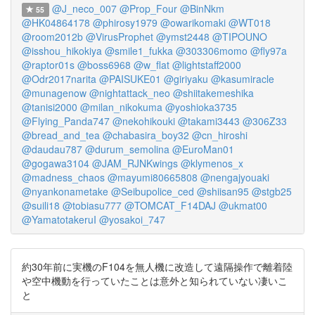
@J_neco_007
@Prop_Four
@BinNkm
55
@HK04864178
@phirosy1979
@owarikomaki
@WT018
@room2012b
@VirusProphet
@ymst2448
@TIPOUNO
@isshou_hikokiya
@smile1_fukka
@303306momo
@fly97a
@raptor01s
@boss6968
@w_flat
@lightstaff2000
@Odr2017narita
@PAISUKE01
@giriyaku
@kasumiracle
@munagenow
@nightattack_neo
@shiitakemeshika
@tanisi2000
@milan_nikokuma
@yoshioka3735
@Flying_Panda747
@nekohikouki
@takami3443
@306Z33
@bread_and_tea
@chabasira_boy32
@cn_hiroshi
@daudau787
@durum_semolina
@EuroMan01
@gogawa3104
@JAM_RJNKwings
@klymenos_x
@madness_chaos
@mayumi80665808
@nengajyouaki
@nyankonametake
@Seibupolice_ced
@shiisan95
@stgb25
@suili18
@tobiasu777
@TOMCAT_F14DAJ
@ukmat00
@YamatotakeruI
@yosakoi_747
約30年前に実機のF104を無人機に改造して遠隔操作で離着陸
や空中機動を行っていたことは意外と知られていない凄いこ
と