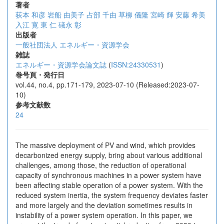
著者
荻本 和彦
岩船 由美子
占部 千由
草柳 儀隆
宮崎 輝
安藤 希美
入江 寛
東 仁
礒永 彰
出版者
一般社団法人 エネルギー・資源学会
雑誌
エネルギー・資源学会論文誌
(
ISSN:24330531
)
巻号頁・発行日
vol.44, no.4, pp.171-179, 2023-07-10 (Released:2023-07-
10)
参考文献数
24
The massive deployment of PV and wind, which provides
decarbonized energy supply, bring about various additional
challenges, among those, the reduction of operational
capacity of synchronous machines in a power system have
been affecting stable operation of a power system. With the
reduced system inertia, the system frequency deviates faster
and more largely and the deviation sometimes results in
instability of a power system operation. In this paper, we