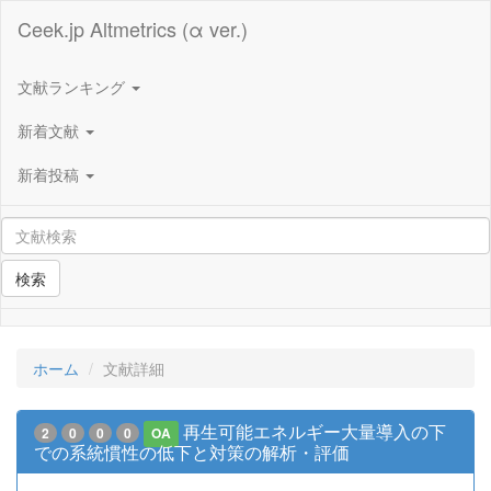
Ceek.jp Altmetrics (α ver.)
文献ランキング
新着文献
新着投稿
検索
ホーム
文献詳細
再生可能エネルギー大量導入の下
2
0
0
0
OA
での系統慣性の低下と対策の解析・評価