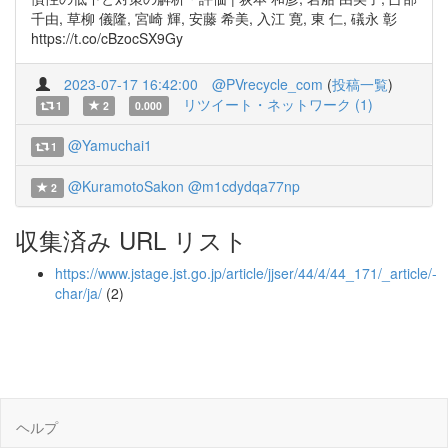
千由, 草柳 儀隆, 宮崎 輝, 安藤 希美, 入江 寛, 東 仁, 礒永 彰
https://t.co/cBzocSX9Gy
2023-07-17 16:42:00
@PVrecycle_com
(
投稿一覧
)
リツイート・ネットワーク (1)
1
2
0.000
@Yamuchai1
1
@KuramotoSakon
@m1cdydqa77np
2
収集済み URL リスト
https://www.jstage.jst.go.jp/article/jjser/44/4/44_171/_article/-
char/ja/
(2)
ヘルプ