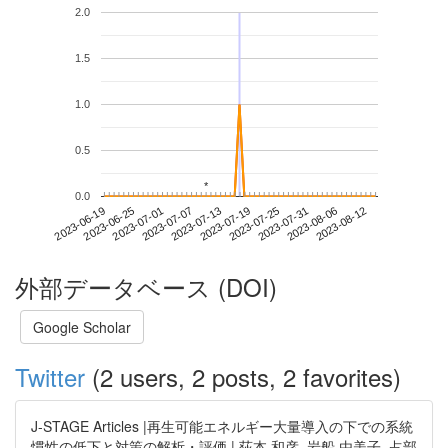
2.0
1.5
1.0
0.5
*
*
0.0
2023-08-06
2023-06-19
2023-07-07
2023-07-25
2023-08-12
2023-06-25
2023-07-13
2023-07-31
2023-07-01
2023-07-19
外部データベース (DOI)
Google Scholar
Twitter
(2 users, 2 posts, 2 favorites)
J-STAGE Articles |再生可能エネルギー大量導入の下での系統
慣性の低下と対策の解析・評価 | 荻本 和彦, 岩船 由美子, 占部