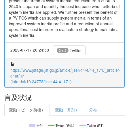
present the trend of system inertial reduction from 2030 to
2040 in Japan and quantify the cost increase when criteria of
system inertia are applied. We further present the benefit of
a PV PCS which can supply system inertia in terms of an
improved system inertia profile and a reduction of annual
operational cost in order to evaluate a strategy to maintain a
system inertia.
2023-07-17 20:24:58
Twitter
2 + 2
https://www.jstage.jst.go.jp/article/jjser/44/4/44_171/_article/-
char/ja/
(
info:doi/10.24778/jjser.44.4_171
)
言及状況
変動（ピーク前後）
変動（月別）
分布
合計
Twitter (通常)
Twitter (RT)