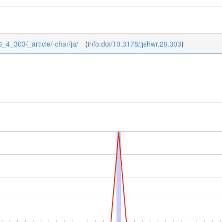
20_4_303/_article/-char/ja/
(
info:doi/10.3178/jjshwr.20.303
)