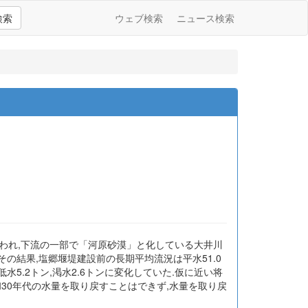
検索
ウェブ検索
ニュース検索
われ,下流の一部で「河原砂漠」と化している大井川
その結果,塩郷堰堤建設前の長期平均流況は平水51.0
低水5.2トン,渇水2.6トンに変化していた.仮に近い将
30年代の水量を取り戻すことはできず,水量を取り戻