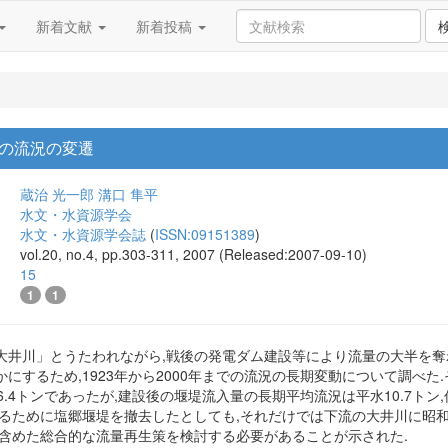
新着文献
新着投稿
の流況の変遷
蔵治 光一郎
溝口 隼平
水文・水資源学会
水文・水資源学会誌
(
ISSN:09151389
)
vol.20, no.4, pp.303-311, 2007 (Released:2007-09-10)
15
1
1
大井川」とうたわれながら,戦後の発電ダム建設等により流量の大半を奪
にするため,1923年から2000年までの流況の長期変動について調べた.
水16.4トンであったが,建設後の堰堤流入量の長期平均流況は平水10.7トン,
するために塩郷堰堤を撤去したとしても,それだけでは下流の大井川に昭和
を含めた総合的な流量再生策を検討する必要があることが示された.