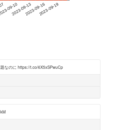
-07
023-09-10
2023-09-13
2023-09-16
2023-09-19
tps://t.co/6X5xSPwuCp
qkM