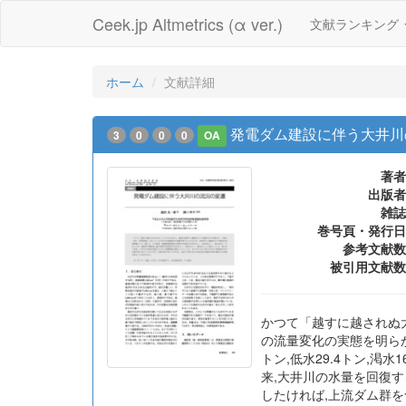
Ceek.jp Altmetrics (α ver.)
文献ランキング
ホーム
文献詳細
発電ダム建設に伴う大井川
3
0
0
0
OA
著者
出版者
雑誌
巻号頁・発行日
参考文献数
被引用文献数
かつて「越すに越されぬ
の流量変化の実態を明らか
トン,低水29.4トン,渇
来,大井川の水量を回復
したければ,上流ダム群