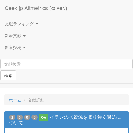
Ceek.jp Altmetrics (α ver.)
文献ランキング
新着文献
新着投稿
検索
ホーム
文献詳細
イランの水資源を取り巻く課題に
2
0
0
0
OA
ついて