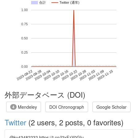
合計
Twitter (通常)
1.00
0.75
0.50
0.25
0.00
2023-11-09
2023-09-22
2023-10-10
2023-10-28
2023-11-15
2023-09-28
2023-10-16
2023-11-03
2023-10-04
2023-10-22
外部データベース (DOI)
Mendeley
DOI Chronograph
Google Scholar
4
Twitter
(2 users, 2 posts, 0 favorites)
@ky43482232 https://t.co/I2xFzY0GIu