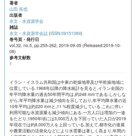
著者
山田 拓也
出版者
水文・水資源学会
雑誌
水文・水資源学会誌
(
ISSN:09151389
)
巻号頁・発行日
vol.32, no.5, pp.255-262, 2019-09-05 (Released:2019-10-
08)
参考文献数
1
イラン・イスラム共和国は中東の乾燥地帯及び半乾燥地域に
位置している.1968年以降の降水統計を見ると,イラン全国の
年平均降水量の過去50年間平均は,約248 mmである.しかしな
がら,年平均降水量は減少傾向を示しており,年平均降水量の近
10年平均は約220 mmと,11 %程度減少している.これに伴い
利用可能な水資源量も減少傾向にある.一方人口は増加の一途
をたどり,1950年頃には3,000万人を下回っていた人口が2019
年現在では約8,000万人を上回っている.加えて,都市化の進展
や農業活動の活発化などにより水需要は著しく高まり,年間の