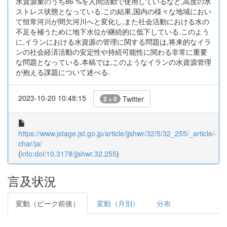
水資源量のうち86 %を人間活動で使用しているなど,高度の水
ストレス状態となっている.この結果,国内の様々な地域におい
て恒常河川が間欠河川へと変化し,また社会活動における水の
不足を補うために地下水位が継続的に低下している.このよう
に,イランにおける水資源の管理に関する問題は,将来的なイラ
ンの社会経済活動の安定性や持続可能性に関わる非常に重要
な問題となっている.本稿では,このようなイランの水資源管理
が抱える課題について述べる.
2023-10-20 10:48:15
Twitter
2 + 0
https://www.jstage.jst.go.jp/article/jjshwr/32/5/32_255/_article/-
char/ja/
(
info:doi/10.3178/jjshwr.32.255
)
言及状況
変動（ピーク前後）
変動（月別）
分布