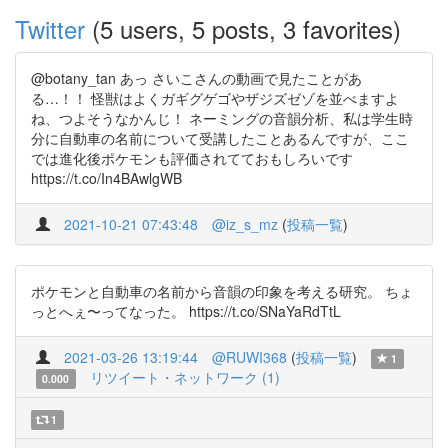
Twitter
(5 users, 5 posts, 3 favorites)
@botany_tan あっ さいこさんの動画で見たことがあ
る…！！ 怪獣はよくガギグゲゴやザジズゼゾを並べますよ
ね、つよそうなかんじ！ ネーミングの音韻分析、私は学生時
分に自動車の名前について受講したことあるんですが、ここ
では進化後ポケモンも評価されてておもしろいです
https://t.co/In4BAwlgWB
2021-10-21 07:43:48
@iz_s_mz
(
投稿一覧
)
ポケモンと自動車の名前から音韻の印象を考える研究。 ちょ
っとへぇ〜ってなった。 https://t.co/SNaYaRdTtL
2021-03-26 13:19:44
@RUWI368
(
投稿一覧
)
1
リツイート・ネットワーク (1)
0.000
1