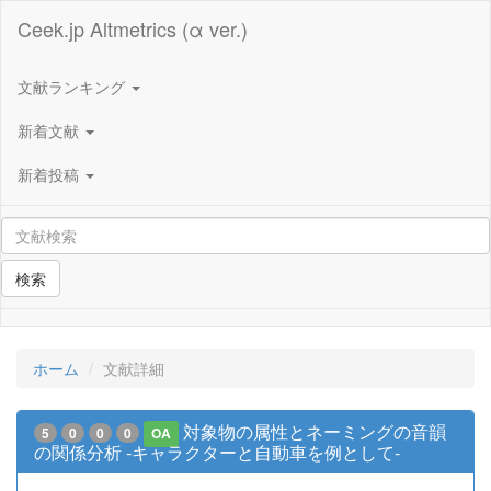
Ceek.jp Altmetrics (α ver.)
文献ランキング
新着文献
新着投稿
検索
ホーム
文献詳細
対象物の属性とネーミングの音韻
5
0
0
0
OA
の関係分析 -キャラクターと自動車を例として-