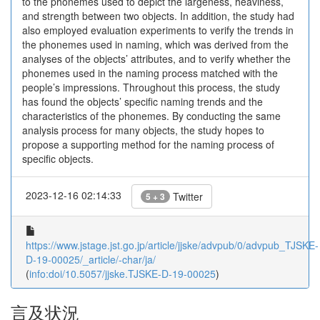
to the phonemes used to depict the largeness, heaviness,
and strength between two objects. In addition, the study had
also employed evaluation experiments to verify the trends in
the phonemes used in naming, which was derived from the
analyses of the objects’ attributes, and to verify whether the
phonemes used in the naming process matched with the
people’s impressions. Throughout this process, the study
has found the objects’ specific naming trends and the
characteristics of the phonemes. By conducting the same
analysis process for many objects, the study hopes to
propose a supporting method for the naming process of
specific objects.
2023-12-16 02:14:33
Twitter
5 + 3
https://www.jstage.jst.go.jp/article/jjske/advpub/0/advpub_TJSKE-
D-19-00025/_article/-char/ja/
(
info:doi/10.5057/jjske.TJSKE-D-19-00025
)
言及状況