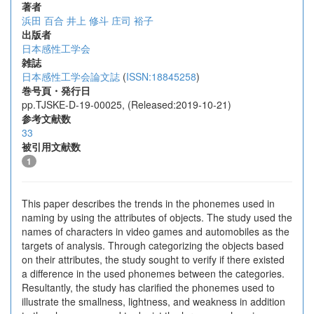
著者
浜田 百合
井上 修斗
庄司 裕子
出版者
日本感性工学会
雑誌
日本感性工学会論文誌
(
ISSN:18845258
)
巻号頁・発行日
pp.TJSKE-D-19-00025, (Released:2019-10-21)
参考文献数
33
被引用文献数
1
This paper describes the trends in the phonemes used in
naming by using the attributes of objects. The study used the
names of characters in video games and automobiles as the
targets of analysis. Through categorizing the objects based
on their attributes, the study sought to verify if there existed
a difference in the used phonemes between the categories.
Resultantly, the study has clarified the phonemes used to
illustrate the smallness, lightness, and weakness in addition