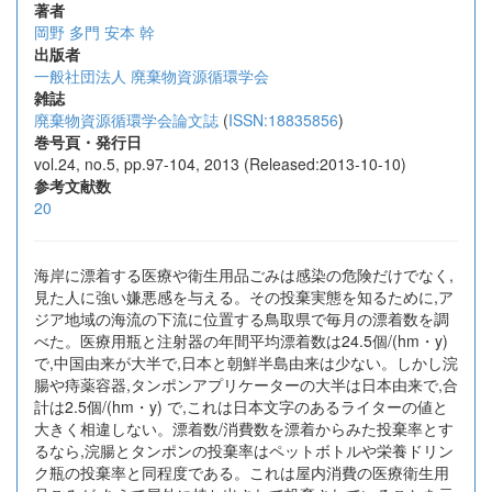
著者
岡野 多門
安本 幹
出版者
一般社団法人 廃棄物資源循環学会
雑誌
廃棄物資源循環学会論文誌
(
ISSN:18835856
)
巻号頁・発行日
vol.24, no.5, pp.97-104, 2013 (Released:2013-10-10)
参考文献数
20
海岸に漂着する医療や衛生用品ごみは感染の危険だけでなく,
見た人に強い嫌悪感を与える。その投棄実態を知るために,ア
ジア地域の海流の下流に位置する鳥取県で毎月の漂着数を調
べた。医療用瓶と注射器の年間平均漂着数は24.5個/(hm・y)
で,中国由来が大半で,日本と朝鮮半島由来は少ない。しかし浣
腸や痔薬容器,タンポンアプリケーターの大半は日本由来で,合
計は2.5個/(hm・y) で,これは日本文字のあるライターの値と
大きく相違しない。漂着数/消費数を漂着からみた投棄率とす
るなら,浣腸とタンポンの投棄率はペットボトルや栄養ドリン
ク瓶の投棄率と同程度である。これは屋内消費の医療衛生用