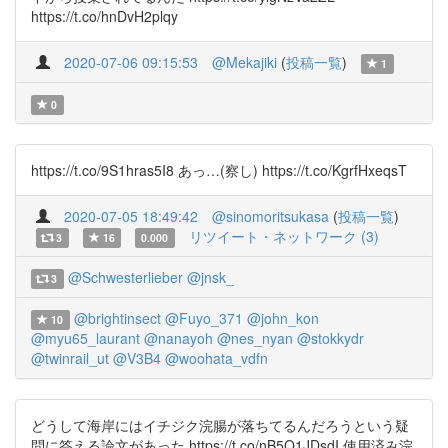
https://t.co/hnDvH2plqy
2020-07-06 09:15:53
@Mekajiki
(
投稿一覧
)
1
0
https://t.co/9S1hras5I8 あっ…(察し) https://t.co/KgrfHxeqsT
2020-07-05 18:49:42
@sinomoritsukasa
(
投稿一覧
)
リツイート・ネットワーク (3)
3
16
0.000
@Schwesterlieber
@jnsk_
3
@brightinsect
@Fuyo_371
@john_kon
10
@myu65_laurant
@nanayoh
@nes_nyan
@stokkydr
@twinrail_ut
@V3B4
@woohata_vdfn
どうして海岸にはイチジク浣腸が落ちてるんだろうという疑
問に答える論文があった https://t.co/nB5O1JDsdI 使用済み浣