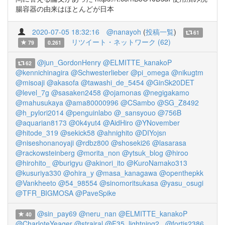
腸容器の由来はほとんどが日本
2020-07-05 18:32:16
@nanayoh
(
投稿一覧
)
61
リツイート・ネットワーク (62)
79
0.261
@jun_GordonHenry
@ELMITTE_kanakoP
62
@kennichinagira
@Schwesterlieber
@pi_omega
@nikugtm
@misoaji
@akasofa
@tawashi_de_5454
@GinSk20DET
@level_7g
@sasaken2458
@ojamonas
@negigakamo
@mahusukaya
@ama80000996
@CSambo
@SG_Z8492
@h_pylori2014
@penguinlabo
@_sansyouo
@756B
@aquarian8173
@0k4yut4
@AidHiro
@YNovember
@hitode_319
@sekick58
@ahnighito
@DIYojsn
@niseshonanoyaji
@rdbz800
@shoseki26
@lasarasa
@rackowsteinberg
@morita_non
@ytsuk_blog
@hiroo
@hirohito_
@burigyu
@akinori_ito
@KuroNamako313
@kusuriya330
@ohira_y
@masa_kanagawa
@openthepkk
@Vankheeto
@54_98554
@sinomoritsukasa
@yasu_osugi
@TFR_BIGMOSA
@PaveSpike
@sin_pay69
@neru_nan
@ELMITTE_kanakoP
40
@CharloteYeager
@strairal
@F35_lightning2_
@fortis2386