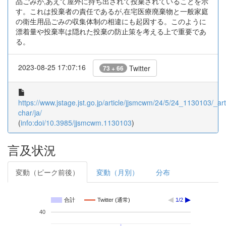
品ごみが,あえて屋外に持ち出されて投棄されていることを示
す。これは投棄者の責任であるが,在宅医療廃棄物と一般家庭
の衛生用品ごみの収集体制の相違にも起因する。このように
漂着量や投棄率は隠れた投棄の防止策を考える上で重要であ
る。
2023-08-25 17:07:16
Twitter
73 + 66
https://www.jstage.jst.go.jp/article/jjsmcwm/24/5/24_1130103/_arti
char/ja/
(
info:doi/10.3985/jjsmcwm.1130103
)
言及状況
変動（ピーク前後）
変動（月別）
分布
合計
Twitter (通常)
1/2
40