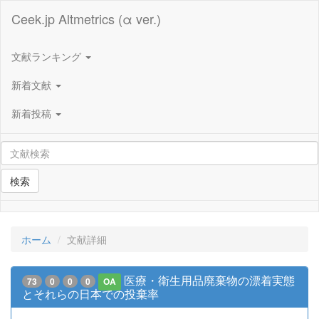
Ceek.jp Altmetrics (α ver.)
文献ランキング
新着文献
新着投稿
検索
ホーム
文献詳細
医療・衛生用品廃棄物の漂着実態
73
0
0
0
OA
とそれらの日本での投棄率