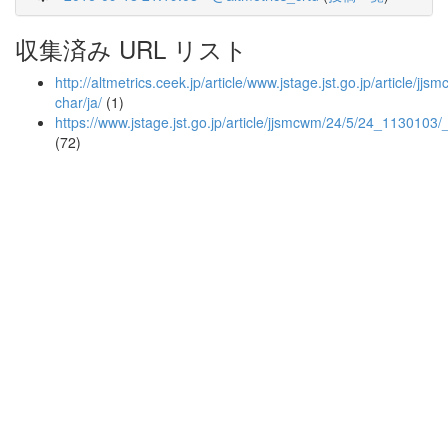
収集済み URL リスト
http://altmetrics.ceek.jp/article/www.jstage.jst.go.jp/article/j
char/ja/
(1)
https://www.jstage.jst.go.jp/article/jjsmcwm/24/5/24_1130103/
(72)