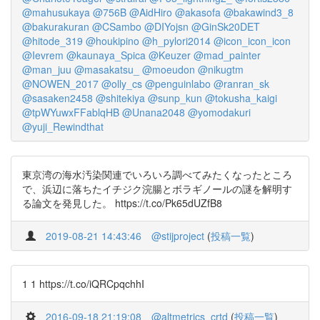
@mahusukaya
@756B
@AidHiro
@akasofa
@bakawind3_8
@bakurakuran
@CSambo
@DIYojsn
@GinSk20DET
@hitode_319
@houkipino
@h_pylori2014
@icon_icon_icon
@Ievrem
@kaunaya_Spica
@Keuzer
@mad_painter
@man_juu
@masakatsu_
@moeudon
@nikugtm
@NOWEN_2017
@olly_cs
@penguinlabo
@ranran_sk
@sasaken2458
@shitekiya
@sunp_kun
@tokusha_kaigi
@tpWYuwxFFablqHB
@Unana2048
@yomodakuri
@yuji_Rewindthat
東京湾の海水汚染関連でいろいろ調べてみたくなったところ
で、浜辺に落ちたイチジク浣腸とボラギノールの謎を解明す
る論文を発見した。 https://t.co/Pk65dUZfB8
2019-08-21 14:43:46
@stijproject
(
投稿一覧
)
1 1 https://t.co/iQRCpqchhI
2016-09-18 21:19:08
@altmetrics_crtd
(
投稿一覧
)