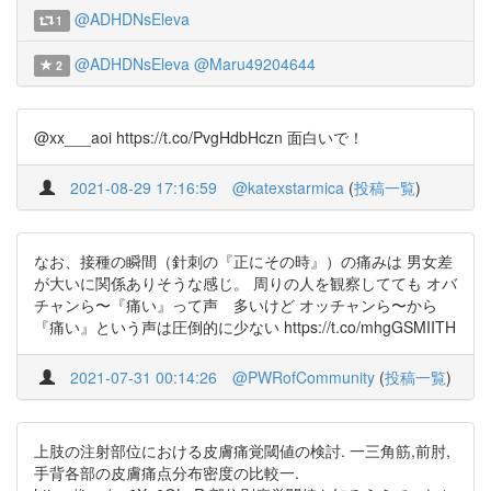
@ADHDNsEleva
1
@ADHDNsEleva
@Maru49204644
2
@xx___aoi https://t.co/PvgHdbHczn 面白いで！
2021-08-29 17:16:59
@katexstarmica
(
投稿一覧
)
なお、接種の瞬間（針刺の『正にその時』）の痛みは 男女差
が大いに関係ありそうな感じ。 周りの人を観察してても オバ
チャンら〜『痛い』って声 多いけど オッチャンら〜から
『痛い』という声は圧倒的に少ない https://t.co/mhgGSMIITH
2021-07-31 00:14:26
@PWRofCommunity
(
投稿一覧
)
上肢の注射部位における皮膚痛覚閾値の検討. 一三角筋,前肘,
手背各部の皮膚痛点分布密度の比較一.