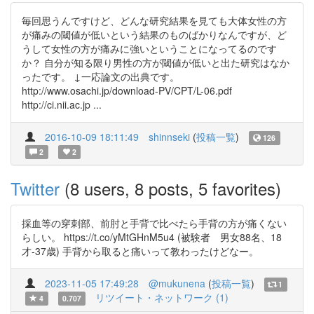
毎回思うんですけど、どんな研究結果を見ても大体女性の方
が痛みの閾値が低いという結果のものばかりなんですが、ど
うして女性の方が痛みに強いということになってるのです
か？ 自分が知る限り男性の方が閾値が低いと出た研究はなか
ったです。 ↓一応論文の出典です。
http://www.osachi.jp/download-PV/CPT/L-06.pdf
http://ci.nii.ac.jp ...
2016-10-09 18:11:49
shinnseki
(
投稿一覧
)
126
2
2
Twitter
(8 users, 8 posts, 5 favorites)
採血等の穿刺部、前肘と手背で比べたら手背の方が痛くない
らしい。 https://t.co/yMtGHnM5u4 (被験者 男女88名、18
才-37歳) 手背から取ると痛いって教わったけどなー。
2023-11-05 17:49:28
@mukunena
(
投稿一覧
)
1
リツイート・ネットワーク (1)
4
0.707