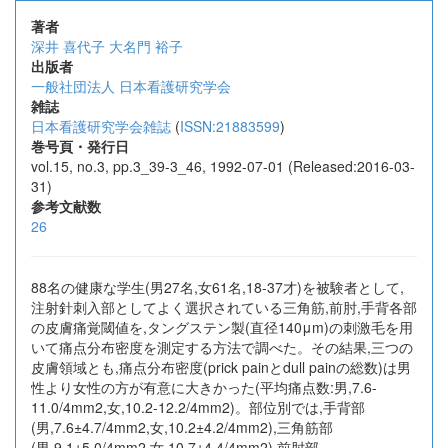
著者
深井 喜代子
大名門 裕子
出版者
一般社団法人 日本看護研究学会
雑誌
日本看護研究学会雑誌
(
ISSN:21883599
)
巻号頁・発行日
vol.15, no.3, pp.3_39-3_46, 1992-07-01 (Released:2016-03-
31)
参考文献数
26
88名の健康な学生(男27名,女61名,18-37才)を被験者として,
注射針刺入部としてよく選択されている三角筋,前肘,手背各部
の皮膚痛覚閾値を,タングステン製(直径140μm)の刺激毛を用
いて痛点分布密度を測定する方法で調べた。その結果,三つの
皮膚領域とも,痛点分布密度(prick painとdull painの総数)は男
性より女性の方が有意に大きかった(平均痛点数:男,7.6-
11.0/4mm2,女,10.2-12.2/4mm2)。部位別では,手背部
(男,7.6±4.7/4mm2,女,10.2±4.2/4mm2),三角筋部
(男,9.1±5.0/4mm2,女,10.7±4.4/4mm2),前肘部