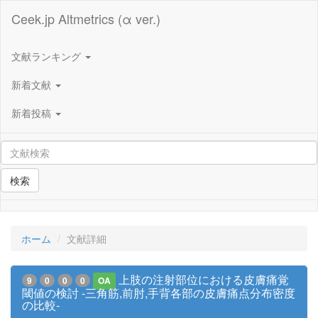
Ceek.jp Altmetrics (α ver.)
文献ランキング
新着文献
新着投稿
検索
ホーム
文献詳細
上肢の注射部位における皮膚痛覚
9
0
0
0
OA
閾値の検討 -三角筋,前肘,手背各部の皮膚痛点分布密度
の比較-