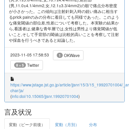
(男,11.0±4.1/4mm2,女,12.1±3.3/4mm2)の順で痛点分布密度
が小さかった。この傾向は注射針刺入時の鋭い痛みに相当す
るprick painのみの分布に着目しても同様であった。このよう
な痛覚閾値の部位差,性差について考察した。本実験の結果か
ら,看護者は,健康な青年層では,女性は男性より痛覚閾値が低
いこと,そして手背部の閾値は比較的高いことを考察して注射
や採血を行うべきであると結論した。
2023-11-05 17:58:53
OKWave
1
Twitter
8 + 5
https://www.jstage.jst.go.jp/article/jjsnr/15/3/15_19920701004/_art
char/ja/
(
info:doi/10.15065/jjsnr.19920701004
)
言及状況
変動（ピーク前後）
変動（月別）
分布