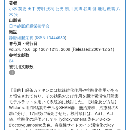
著者
小林 英史
田中 芳明
浅桐 公男
朝川 貴博
谷川 健
鹿毛 政義
八
木 実
出版者
日本静脈経腸栄養学会
雑誌
静脈経腸栄養
(
ISSN:13444980
)
巻号頁・発行日
vol.24, no.6, pp.1207-1213, 2009 (Released:2009-12-21)
参考文献数
24
被引用文献数
1
【目的】緑茶カテキンには抗線維化作用や抗酸化作用がある
と報告されており、その効果および作用を胆汁鬱滞性肝障害
モデルラットを用いて系統的に検討した。【対象及び方法】
Wistar rat胆管結紮モデルをSHAM群、無治療群、治療群の3
群に分け、17日後に犠死させた。検討項目は、AST、ALT
値、抗酸化の評価として4-Hydroxynonenal染色と8-oxo-
2'deoxyguanosine染色、炎症性サイトカイン活性化のkey