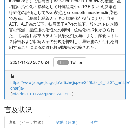
mediatorとして転写因子Activator Protein-1 mRNAの定量、星
細胞の活性化の指標として肝臓組織中のTGF-β1の免疫染色、
線維化の評価としてAzan染色とα-smooth muscle actin染色
である。【結果】緑茶カテキン抗酸化剤投与により、血清
AST、ALT値の低下、転写因子AP-1の低下、酸化ストレス障
害の軽減、星細胞の活性化の抑制、線維化の抑制がみられ
た。【結論】緑茶カテキン抗酸化剤投与により、酸化ストレ
ス障害および転写因子の発現を抑制し、星細胞の活性化を抑
制することによる線維化抑制効果が示唆された。
2021-11-29 20:18:24
Twitter
1 + 1
https://www.jstage.jst.go.jp/article/jjspen/24/6/24_6_1207/_article/
char/ja/
(
info:doi/10.11244/jjspen.24.1207
)
言及状況
変動（ピーク前後）
変動（月別）
分布