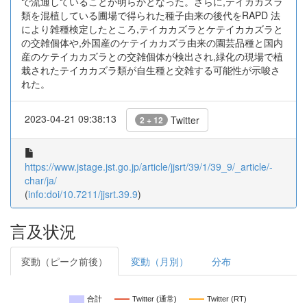
で流通していることが明らかとなった。さらに,テイカカズラ
類を混植している圃場で得られた種子由来の後代をRAPD 法
により雑種検定したところ,テイカカズラとケテイカカズラと
の交雑個体や,外国産のケテイカカズラ由来の園芸品種と国内
産のケテイカカズラとの交雑個体が検出され,緑化の現場で植
栽されたテイカカズラ類が自生種と交雑する可能性が示唆さ
れた。
2023-04-21 09:38:13
Twitter
2 + 12
https://www.jstage.jst.go.jp/article/jjsrt/39/1/39_9/_article/-
char/ja/
(
info:doi/10.7211/jjsrt.39.9
)
言及状況
変動（ピーク前後）
変動（月別）
分布
合計
Twitter (通常)
Twitter (RT)