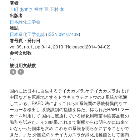
著者
上町 あずさ
福井 亘
下村 孝
出版者
日本緑化工学会
雑誌
日本緑化工学会誌
(
ISSN:09167439
)
巻号頁・発行日
vol.39, no.1, pp.9-14, 2013 (Released:2014-04-02)
参考文献数
17
被引用文献数
3
1
国内には日本に自生するテイカカズラ,ケテイカカズラおよび
中国などを原産地とするトウキョウチクトウの3 系統が流通
している。RAPD 法によりこれら3 系統間の系統特異的なマ
ーカーを検出し,系統識別の指標を得た。得られたRAPD マー
カーを利用して,国内に流通している緑化用種苗や園芸品種の
識別を試みた。その結果,これまで形態からは明らかに出来て
いなかった個体を含め,これらの系統を明らかにすることがで
きた。また,外国産のケテイカカズラが緑化用種苗として国内