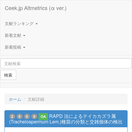
Ceek.jp Altmetrics (α ver.)
文献ランキング
新着文献
新着投稿
検索
ホーム
文献詳細
RAPD 法によるテイカカズラ属
2
0
0
0
OA
(Trachelospermum Lem.)種苗の分類と交雑個体の検出