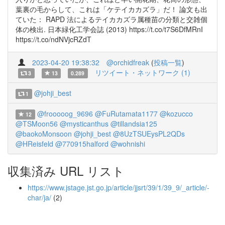
葉裏の毛からして、これは「ケテイカカズラ」だ！ 論文も出
ていた： RAPD 法によるテイカカズラ属種苗の分類と交雑個
体の検出. 日本緑化工学会誌 (2013) https://t.co/t7S6DfMRnI
https://t.co/ndNVjcRZdT
2023-04-20 19:38:32
@orchidfreak
(
投稿一覧
)
リツイート・ネットワーク (1)
3
13
0.289
@johji_best
1
@frooooog_9696
@FuRutamata1177
@kozucco
12
@TSMoon56
@mysticanthus
@tillandsia125
@baokoMonsoon
@johji_best
@8UzTSUEysPL2QDs
@HReisfeld
@770915halford
@wohnishi
収集済み URL リスト
https://www.jstage.jst.go.jp/article/jjsrt/39/1/39_9/_article/-
char/ja/
(2)