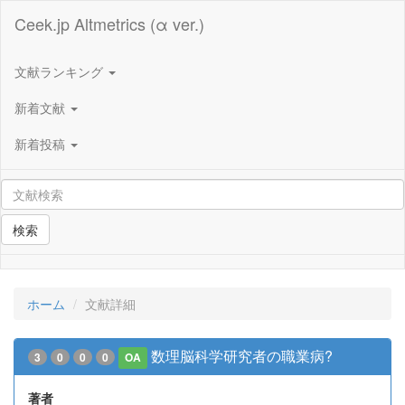
Ceek.jp Altmetrics (α ver.)
文献ランキング
新着文献
新着投稿
検索
ホーム
文献詳細
数理脳科学研究者の職業病?
3
0
0
0
OA
著者