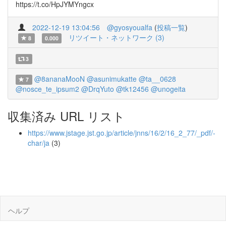
https://t.co/HpJYMYngcx
2022-12-19 13:04:56
@gyosyoualfa
(
投稿一覧
)
リツイート・ネットワーク (3)
8
0.000
3
@8ananaMooN
@asunimukatte
@ta__0628
7
@nosce_te_ipsum2
@DrqYuto
@tk12456
@unogeita
収集済み URL リスト
https://www.jstage.jst.go.jp/article/jnns/16/2/16_2_77/_pdf/-
char/ja
(3)
ヘルプ