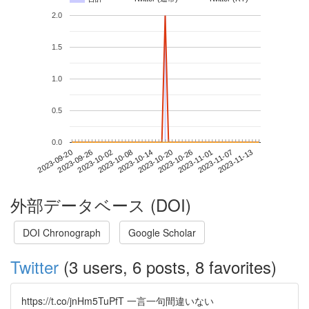
2.0
1.5
1.0
0.5
0.0
2023-11-07
2023-09-20
2023-10-08
2023-10-26
2023-11-13
2023-09-26
2023-10-14
2023-11-01
2023-10-02
2023-10-20
外部データベース (DOI)
DOI Chronograph
Google Scholar
Twitter
(3 users, 6 posts, 8 favorites)
https://t.co/jnHm5TuPfT 一言一句間違いない