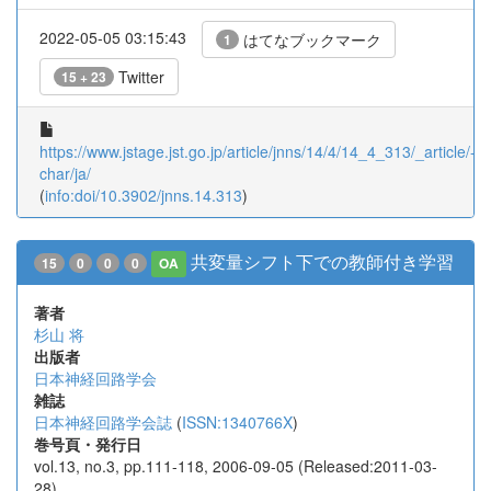
2022-05-05 03:15:43
はてなブックマーク
1
Twitter
15 + 23
https://www.jstage.jst.go.jp/article/jnns/14/4/14_4_313/_article/-
char/ja/
(
info:doi/10.3902/jnns.14.313
)
共変量シフト下での教師付き学習
15
0
0
0
OA
著者
杉山 将
出版者
日本神経回路学会
雑誌
日本神経回路学会誌
(
ISSN:1340766X
)
巻号頁・発行日
vol.13, no.3, pp.111-118, 2006-09-05 (Released:2011-03-
28)