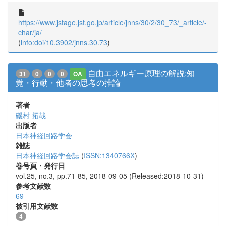
https://www.jstage.jst.go.jp/article/jnns/30/2/30_73/_article/-
char/ja/
(
info:doi/10.3902/jnns.30.73
)
自由エネルギー原理の解説:知
31
0
0
0
OA
覚・行動・他者の思考の推論
著者
磯村 拓哉
出版者
日本神経回路学会
雑誌
日本神経回路学会誌
(
ISSN:1340766X
)
巻号頁・発行日
vol.25, no.3, pp.71-85, 2018-09-05 (Released:2018-10-31)
参考文献数
69
被引用文献数
4