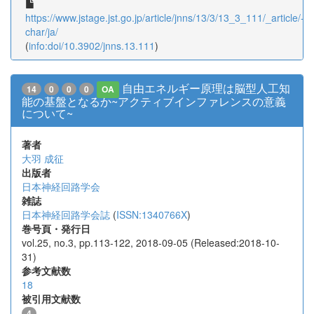
https://www.jstage.jst.go.jp/article/jnns/13/3/13_3_111/_article/-
char/ja/
(
info:doi/10.3902/jnns.13.111
)
自由エネルギー原理は脳型人工知
14
0
0
0
OA
能の基盤となるか~アクティブインファレンスの意義
について~
著者
大羽 成征
出版者
日本神経回路学会
雑誌
日本神経回路学会誌
(
ISSN:1340766X
)
巻号頁・発行日
vol.25, no.3, pp.113-122, 2018-09-05 (Released:2018-10-
31)
参考文献数
18
被引用文献数
4