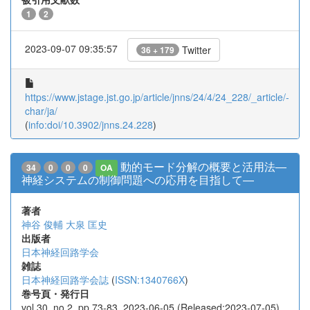
1
2
2023-09-07 09:35:57
Twitter
36 + 179
https://www.jstage.jst.go.jp/article/jnns/24/4/24_228/_article/-
char/ja/
(
info:doi/10.3902/jnns.24.228
)
動的モード分解の概要と活用法―
34
0
0
0
OA
神経システムの制御問題への応用を目指して―
著者
神谷 俊輔
大泉 匡史
出版者
日本神経回路学会
雑誌
日本神経回路学会誌
(
ISSN:1340766X
)
巻号頁・発行日
vol.30, no.2, pp.73-83, 2023-06-05 (Released:2023-07-05)