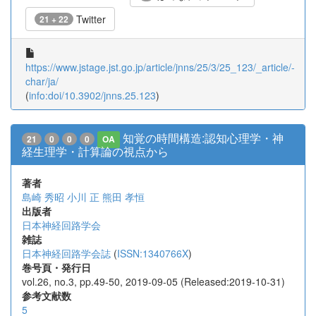
Twitter
21 + 22
https://www.jstage.jst.go.jp/article/jnns/25/3/25_123/_article/-
char/ja/
(
info:doi/10.3902/jnns.25.123
)
知覚の時間構造:認知心理学・神
21
0
0
0
OA
経生理学・計算論の視点から
著者
島崎 秀昭
小川 正
熊田 孝恒
出版者
日本神経回路学会
雑誌
日本神経回路学会誌
(
ISSN:1340766X
)
巻号頁・発行日
vol.26, no.3, pp.49-50, 2019-09-05 (Released:2019-10-31)
参考文献数
5