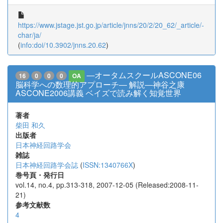
https://www.jstage.jst.go.jp/article/jnns/20/2/20_62/_article/-
char/ja/
(
info:doi/10.3902/jnns.20.62
)
―オータムスクールASCONE06
16
0
0
0
OA
脳科学への数理的アプローチ― 解説―神谷之康
ASCONE2006講義 ベイズで読み解く知覚世界
著者
柴田 和久
出版者
日本神経回路学会
雑誌
日本神経回路学会誌
(
ISSN:1340766X
)
巻号頁・発行日
vol.14, no.4, pp.313-318, 2007-12-05 (Released:2008-11-
21)
参考文献数
4