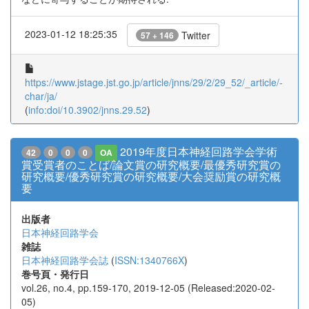
2023-01-12 18:25:35
Twitter
57 + 146
https://www.jstage.jst.go.jp/article/jnns/29/2/29_52/_article/-
char/ja/
(
info:doi/10.3902/jnns.29.52
)
2019年度日本神経回路学会学術
42
0
0
0
OA
賞受賞者のことば/論文賞の研究概要/最優秀研究賞の
研究概要/優秀研究賞の研究概要/大会奨励賞の研究概
要
出版者
日本神経回路学会
雑誌
日本神経回路学会誌
(
ISSN:1340766X
)
巻号頁・発行日
vol.26, no.4, pp.159-170, 2019-12-05 (Released:2020-02-
05)