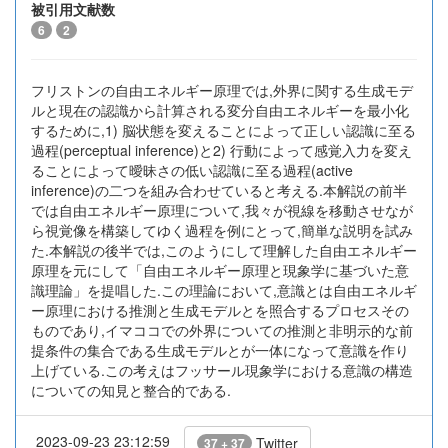
被引用文献数
6
2
フリストンの自由エネルギー原理では,外界に関する生成モデ
ルと現在の認識から計算される変分自由エネルギーを最小化
するために,1) 脳状態を変えることによって正しい認識に至る
過程(perceptual inference)と2) 行動によって感覚入力を変え
ることによって曖昧さの低い認識に至る過程(active
inference)の二つを組み合わせていると考える.本解説の前半
では自由エネルギー原理について,我々が視線を移動させなが
ら視覚像を構築してゆく過程を例にとって,簡単な説明を試み
た.本解説の後半では,このようにして理解した自由エネルギー
原理を元にして「自由エネルギー原理と現象学に基づいた意
識理論」を提唱した.この理論において,意識とは自由エネルギ
ー原理における推測と生成モデルとを照合するプロセスその
ものであり,イマココでの外界についての推測と非明示的な前
提条件の集合である生成モデルとが一体になって意識を作り
上げている.この考えはフッサール現象学における意識の構造
についての知見と整合的である.
2023-09-23 23:12:59
Twitter
37 + 37