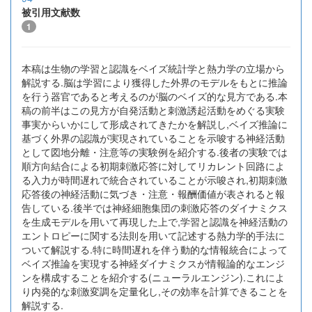
被引用文献数
1
本稿は生物の学習と認識をベイズ統計学と熱力学の立場から
解説する.脳は学習により獲得した外界のモデルをもとに推論
を行う器官であると考えるのが脳のベイズ的な見方である.本
稿の前半はこの見方が自発活動と刺激誘起活動をめぐる実験
事実からいかにして形成されてきたかを解説し,ベイズ推論に
基づく外界の認識が実現されていることを示唆する神経活動
として図地分離・注意等の実験例を紹介する.後者の実験では
順方向結合による初期刺激応答に対してリカレント回路によ
る入力が時間遅れで統合されていることが示唆され,初期刺激
応答後の神経活動に気づき・注意・報酬価値が表されると報
告している.後半では神経細胞集団の刺激応答のダイナミクス
を生成モデルを用いて再現した上で,学習と認識を神経活動の
エントロピーに関する法則を用いて記述する熱力学的手法に
ついて解説する.特に時間遅れを伴う動的な情報統合によって
ベイズ推論を実現する神経ダイナミクスが情報論的なエンジ
ンを構成することを紹介する(ニューラルエンジン).これによ
り内発的な刺激変調を定量化し,その効率を計算できることを
解説する.