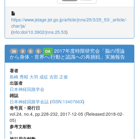
https://www.jstage.jst.go.jp/article/jnns/25/3/25_53/_article/-
char/ja/
(
info:doi/10.3902/jnns.25.53
)
2017年度時限研究会「脳の理論
36
0
0
0
OA
から身体・世界へ:行動と認識への再挑戦」実施報告
著者
島崎 秀昭
大羽 成征
吉田 正俊
出版者
日本神経回路学会
雑誌
日本神経回路学会誌
(
ISSN:1340766X
)
巻号頁・発行日
vol.24, no.4, pp.228-232, 2017-12-05 (Released:2018-02-
05)
参考文献数
9
被引用文献数