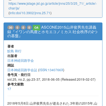
https://www.jstage.jst.go.jp/article/jnns/25/3/25_71/_article/-
char/ja/
(
info:doi/10.3902/jnns.25.71
)
ASCONE2015山岸俊男先生講義
30
0
0
0
OA
録『イワンの馬鹿とホモエコノミカス:社会秩序の2つ
の基盤』
著者
鮫島 和行
出版者
日本神経回路学会
雑誌
日本神経回路学会誌
(
ISSN:1340766X
)
巻号頁・発行日
vol.25, no.2, pp.23-37, 2018-06-05 (Released:2019-02-07)
参考文献数
17
2018年5月8日.山岸俊男先生が逝去された.3年前の2015年,山