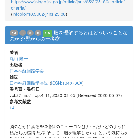
https://www.jstage.jst.go.jp/article/jnns/25/3/25_86/_article/-
char/ja/
(
info:doi/10.3902/jnns.25.86
)
脳を理解するとはどういうことな
19
0
0
0
OA
のか:外野からの一考察
著者
丸山 隆一
出版者
日本神経回路学会
雑誌
日本神経回路学会誌
(
ISSN:1340766X
)
巻号頁・発行日
vol.27, no.1, pp.4-11, 2020-03-05 (Released:2020-05-07)
参考文献数
14
脳のなかにある860億個のニューロンは,いったいどのように
私たちの感情,思考,そして「脳を理解したい」という気持ちを