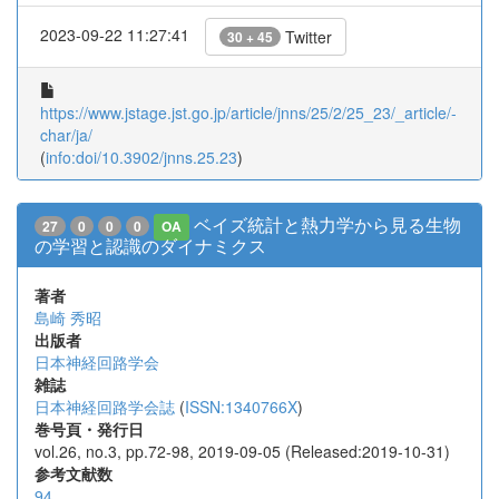
2023-09-22 11:27:41
Twitter
30 + 45
https://www.jstage.jst.go.jp/article/jnns/25/2/25_23/_article/-
char/ja/
(
info:doi/10.3902/jnns.25.23
)
ベイズ統計と熱力学から見る生物
27
0
0
0
OA
の学習と認識のダイナミクス
著者
島崎 秀昭
出版者
日本神経回路学会
雑誌
日本神経回路学会誌
(
ISSN:1340766X
)
巻号頁・発行日
vol.26, no.3, pp.72-98, 2019-09-05 (Released:2019-10-31)
参考文献数
94