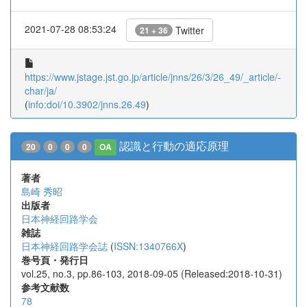
2021-07-28 08:53:24
Twitter
21 + 36
https://www.jstage.jst.go.jp/article/jnns/26/3/26_49/_article/-
char/ja/
(
info:doi/10.3902/jnns.26.49
)
認識と行動の適応原理
20
0
0
0
OA
著者
島崎 秀昭
出版者
日本神経回路学会
雑誌
日本神経回路学会誌
(
ISSN:1340766X
)
巻号頁・発行日
vol.25, no.3, pp.86-103, 2018-09-05 (Released:2018-10-31)
参考文献数
78