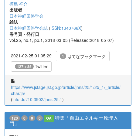
樺島 祥介
出版者
日本神経回路学会
雑誌
日本神経回路学会誌
(
ISSN:1340766X
)
巻号頁・発行日
vol.25, no.1, pp.1, 2018-03-05 (Released:2018-05-07)
2021-02-25 01:05:29
はてなブックマーク
1
Twitter
127 + 85
https://www.jstage.jst.go.jp/article/jnns/25/1/25_1/_article/-
char/ja/
(
info:doi/10.3902/jnns.25.1
)
特集「自由エネルギー原理入
120
0
0
0
OA
門」