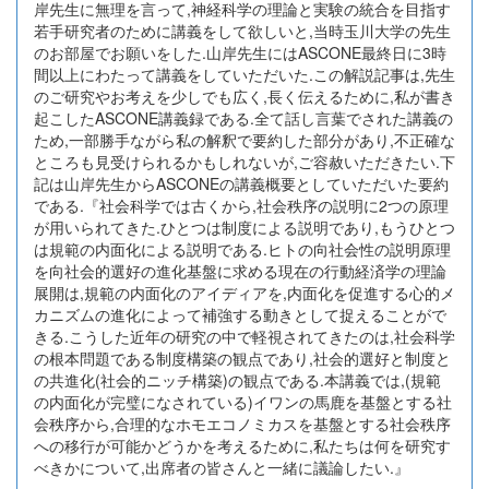
岸先生に無理を言って,神経科学の理論と実験の統合を目指す
若手研究者のために講義をして欲しいと,当時玉川大学の先生
のお部屋でお願いをした.山岸先生にはASCONE最終日に3時
間以上にわたって講義をしていただいた.この解説記事は,先生
のご研究やお考えを少しでも広く,長く伝えるために,私が書き
起こしたASCONE講義録である.全て話し言葉でされた講義の
ため,一部勝手ながら私の解釈で要約した部分があり,不正確な
ところも見受けられるかもしれないが,ご容赦いただきたい.下
記は山岸先生からASCONEの講義概要としていただいた要約
である.『社会科学では古くから,社会秩序の説明に2つの原理
が用いられてきた.ひとつは制度による説明であり,もうひとつ
は規範の内面化による説明である.ヒトの向社会性の説明原理
を向社会的選好の進化基盤に求める現在の行動経済学の理論
展開は,規範の内面化のアイディアを,内面化を促進する心的メ
カニズムの進化によって補強する動きとして捉えることがで
きる.こうした近年の研究の中で軽視されてきたのは,社会科学
の根本問題である制度構築の観点であり,社会的選好と制度と
の共進化(社会的ニッチ構築)の観点である.本講義では,(規範
の内面化が完璧になされている)イワンの馬鹿を基盤とする社
会秩序から,合理的なホモエコノミカスを基盤とする社会秩序
への移行が可能かどうかを考えるために,私たちは何を研究す
べきかについて,出席者の皆さんと一緒に議論したい.』