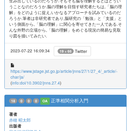
生み出しているのだろうか.そもそも脳を理解するとはどうい
うことなのだろうか.脳の理解を目指す研究者たちは,「脳の理
解」をどのように捉え,いかなるアプローチを試みているのだ
ろうか.筆者は非研究者であり,脳研究の「勉強」と「支援」と
いう側面から,「脳の理解」に関心を寄せてきた一人である.そ
んな外野の立場から,「脳の理解」をめぐる現況の簡易な見取
り図を描いてみたい.
2023-07-22 16:09:34
Twitter
19 + 66
https://www.jstage.jst.go.jp/article/jnns/27/1/27_4/_article/-
char/ja/
(
info:doi/10.3902/jnns.27.4
)
正準相関分析入門
18
0
0
0
OA
著者
赤穂 昭太郎
出版者