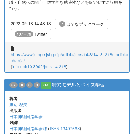
識・自然への関心・数学的な感受性などを仮定せずに説明を
行う.
2022-09-18 14:48:13
はてなブックマーク
7
Twitter
107 + 79
https://www.jstage.jst.go.jp/article/jnns/14/3/14_3_218/_article/-
char/ja/
(
info:doi/10.3902/jnns.14.218
)
特異モデルとベイズ学習
87
0
0
0
OA
著者
渡辺 澄夫
出版者
日本神経回路学会
雑誌
日本神経回路学会誌
(
ISSN:1340766X
)