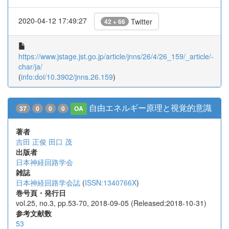
2020-04-12 17:49:27
Twitter
42 + 66
https://www.jstage.jst.go.jp/article/jnns/26/4/26_159/_article/-
char/ja/
(
info:doi/10.3902/jnns.26.159
)
自由エネルギー原理と視覚的意識
37
0
0
0
OA
著者
吉田 正俊
田口 茂
出版者
日本神経回路学会
雑誌
日本神経回路学会誌
(
ISSN:1340766X
)
巻号頁・発行日
vol.25, no.3, pp.53-70, 2018-09-05 (Released:2018-10-31)
参考文献数
53