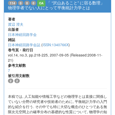
「 “沢山あること” に宿る数理」
114
0
0
0
OA
物理学者でない人にとって平衡統計力学とは
著者
渡辺 澄夫
出版者
日本神経回路学会
雑誌
日本神経回路学会誌
(
ISSN:1340766X
)
巻号頁・発行日
vol.14, no.3, pp.218-225, 2007-09-05 (Released:2008-11-
21)
参考文献数
7
被引用文献数
2
2
本稿では, 人工知能や情報工学などの物理学とは直接に関係し
ていない分野の研究者や技術者のために, 平衡統計力学の入門
的な紹介を行う. その中でも特に大切な概念のひとつである無
限次元空間上の確率分布の基礎的な性質について, 物理学の知