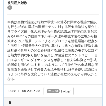
被引用文献数
4
本稿は生物の認識と行動の環境への適応に関する理論の解説
を行う.始めに環境の階層モデルに対する近似推論法を紹介し,
サプライズ最小化の原理から生物の認識及び行動の説明を試
みるFristonらの自由エネルギー原理を機械学習の立場から概
観する.次に階層モデルによるアプローチを情報理論の観点か
ら考察し,情報量最大化原理に基づく古典的な知覚の理論や非
線形信号処理との関係を解説する.最後に認識のモデルに対す
る熱力学的な取り扱いを紹介し,学習過程のエントロピー・自
由エネルギーのダイナミクスを考察して熱力学法則との形式
的関係を明らかにする.このようにして生物がその非線形な演
算装置を適応させて外界の表現を獲得し,身体を使い認識に沿
うように外界を改変していく過程が複数の視点から明らかに
なる.
2022-11-09 20:35:38
Twitter
20 + 36