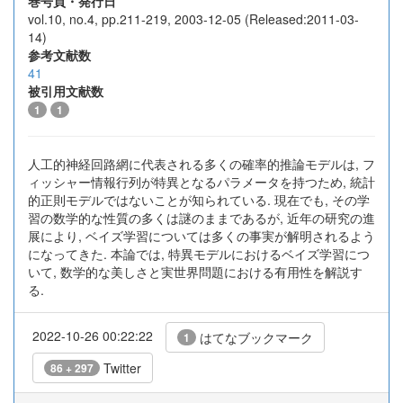
巻号頁・発行日
vol.10, no.4, pp.211-219, 2003-12-05 (Released:2011-03-
14)
参考文献数
41
被引用文献数
1
1
人工的神経回路網に代表される多くの確率的推論モデルは, フ
ィッシャー情報行列が特異となるパラメータを持つため, 統計
的正則モデルではないことが知られている. 現在でも, その学
習の数学的な性質の多くは謎のままであるが, 近年の研究の進
展により, ベイズ学習については多くの事実が解明されるよう
になってきた. 本論では, 特異モデルにおけるベイズ学習につ
いて, 数学的な美しさと実世界問題における有用性を解説す
る.
2022-10-26 00:22:22
はてなブックマーク
1
Twitter
86 + 297