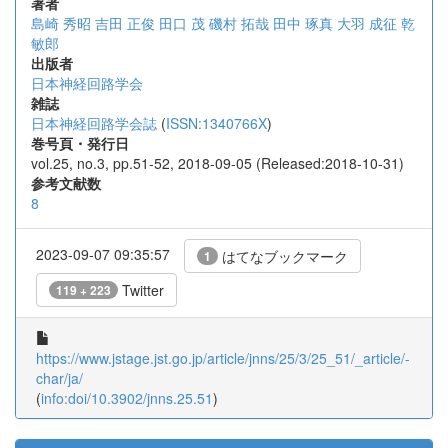
著者
島崎 秀昭
吉田 正俊
田口 茂
磯村 拓哉
田中 琢真
大羽 成征
乾
敏郎
出版者
日本神経回路学会
雑誌
日本神経回路学会誌
(
ISSN:1340766X
)
巻号頁・発行日
vol.25, no.3, pp.51-52, 2018-09-05 (Released:2018-10-31)
参考文献数
8
2023-09-07 09:35:57
はてなブックマーク
1
Twitter
119 + 223
https://www.jstage.jst.go.jp/article/jnns/25/3/25_51/_article/-
char/ja/
(
info:doi/10.3902/jnns.25.51
)