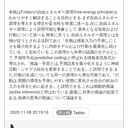
本稿はFristonの自由エネルギー原理(free-energy principle)を
わかりやすく解説することを目的とする.まず自由エネルギー
原理を導入する理念や妥当性を簡潔に述べる.次に,自由エネル
ギー原理により説明可能な事象として,基本となる知覚および
行動について述べる.簡単に言うと,自由エネルギー原理とは生
物が従うとされる法則であり「生物は感覚入力の予測しにく
さを最小化するように内部モデルおよび行動を最適化し続け
ている」と定めている.この原理から外界の認識のモデルとし
て,予測符号化(predictive coding)と呼ばれる情報表現形式が
導出され,「推論・学習とは,予測誤差を最小化するように神経
活動・シナプス結合を更新することである」と説明できる.ま
た,行動の生成についても同一の原理から導出可能であり,「行
動は,周囲の環境を予測しやすい状態に変化させ自分の好みの
入力を得るために起きる」と説明できる.これは能動的推論
(active inference)と呼ばれている.最後に,外界の推論の拡張で
ある,他者の思考の推論について議論する.
2023-11-08 20:19:16
Twitter
31 + 43