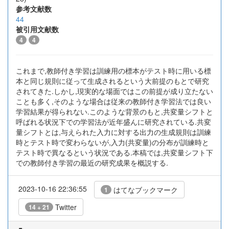
参考文献数
44
被引用文献数
4
4
これまで,教師付き学習は訓練用の標本がテスト時に用いる標
本と同じ規則に従って生成されるという大前提のもとで研究
されてきた.しかし,現実的な場面ではこの前提が成り立たない
ことも多く,そのような場合は従来の教師付き学習法では良い
学習結果が得られない.このような背景のもと,共変量シフトと
呼ばれる状況下での学習法が近年盛んに研究されている.共変
量シフトとは,与えられた入力に対する出力の生成規則は訓練
時とテスト時で変わらないが,入力(共変量)の分布が訓練時と
テスト時で異なるという状況である.本稿では,共変量シフト下
での教師付き学習の最近の研究成果を概説する.
2023-10-16 22:36:55
はてなブックマーク
1
Twitter
14 + 21