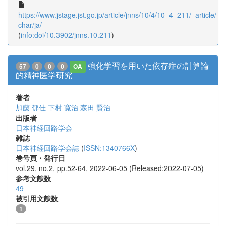
https://www.jstage.jst.go.jp/article/jnns/10/4/10_4_211/_article/-
char/ja/
(
info:doi/10.3902/jnns.10.211
)
強化学習を用いた依存症の計算論
57
0
0
0
OA
的精神医学研究
著者
加藤 郁佳
下村 寛治
森田 賢治
出版者
日本神経回路学会
雑誌
日本神経回路学会誌
(
ISSN:1340766X
)
巻号頁・発行日
vol.29, no.2, pp.52-64, 2022-06-05 (Released:2022-07-05)
参考文献数
49
被引用文献数
1