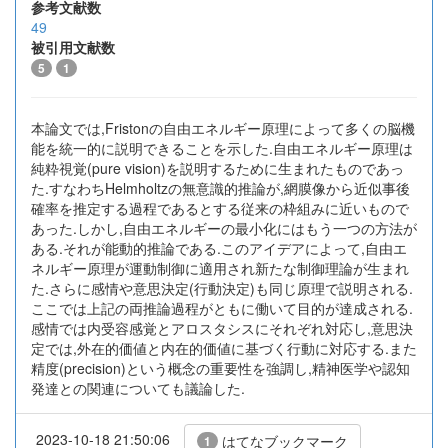
参考文献数
49
被引用文献数
5
1
本論文では,Fristonの自由エネルギー原理によって多くの脳機
能を統一的に説明できることを示した.自由エネルギー原理は
純粋視覚(pure vision)を説明するために生まれたものであっ
た.すなわちHelmholtzの無意識的推論が,網膜像から近似事後
確率を推定する過程であるとする従来の枠組みに近いもので
あった.しかし,自由エネルギーの最小化にはもう一つの方法が
ある.それが能動的推論である.このアイデアによって,自由エ
ネルギー原理が運動制御に適用され新たな制御理論が生まれ
た.さらに感情や意思決定(行動決定)も同じ原理で説明される.
ここでは上記の両推論過程がともに働いて目的が達成される.
感情では内受容感覚とアロスタシスにそれぞれ対応し,意思決
定では,外在的価値と内在的価値に基づく行動に対応する.また
精度(precision)という概念の重要性を強調し,精神医学や認知
発達との関連についても議論した.
2023-10-18 21:50:06
はてなブックマーク
1