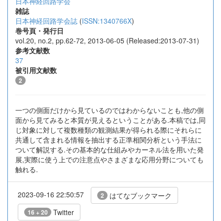
日本神経回路学会
雑誌
日本神経回路学会誌
(
ISSN:1340766X
)
巻号頁・発行日
vol.20, no.2, pp.62-72, 2013-06-05 (Released:2013-07-31)
参考文献数
37
被引用文献数
2
一つの側面だけから見ているのではわからないことも,他の側
面から見てみると本質が見えるということがある.本稿では,同
じ対象に対して複数種類の観測結果が得られる際にそれらに
共通して含まれる情報を抽出する正準相関分析という手法に
ついて解説する.その基本的な仕組みやカーネル法を用いた発
展,実際に使う上での注意点やさまざまな応用分野についても
触れる.
2023-09-16 22:50:57
はてなブックマーク
2
Twitter
16 + 20