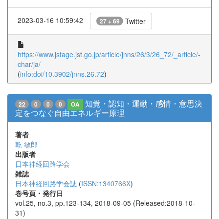
2023-03-16 10:59:42
Twitter
27 + 69
https://www.jstage.jst.go.jp/article/jnns/26/3/26_72/_article/-
char/ja/
(
info:doi/10.3902/jnns.26.72
)
知覚・認知・運動・感情・意思決
22
0
0
0
OA
定をつなぐ自由エネルギー原理
著者
乾 敏郎
出版者
日本神経回路学会
雑誌
日本神経回路学会誌
(
ISSN:1340766X
)
巻号頁・発行日
vol.25, no.3, pp.123-134, 2018-09-05 (Released:2018-10-
31)