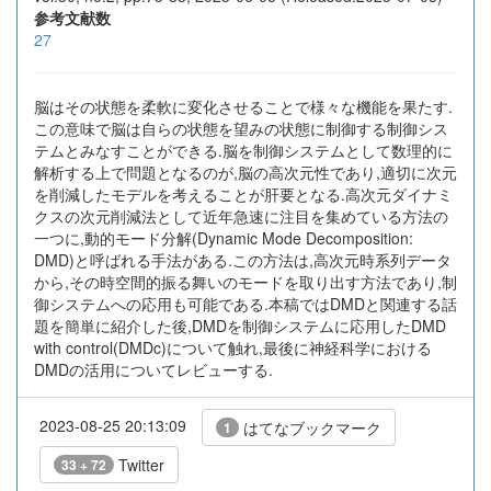
参考文献数
27
脳はその状態を柔軟に変化させることで様々な機能を果たす.
この意味で脳は自らの状態を望みの状態に制御する制御シス
テムとみなすことができる.脳を制御システムとして数理的に
解析する上で問題となるのが,脳の高次元性であり,適切に次元
を削減したモデルを考えることが肝要となる.高次元ダイナミ
クスの次元削減法として近年急速に注目を集めている方法の
一つに,動的モード分解(Dynamic Mode Decomposition:
DMD)と呼ばれる手法がある.この方法は,高次元時系列データ
から,その時空間的振る舞いのモードを取り出す方法であり,制
御システムへの応用も可能である.本稿ではDMDと関連する話
題を簡単に紹介した後,DMDを制御システムに応用したDMD
with control(DMDc)について触れ,最後に神経科学における
DMDの活用についてレビューする.
2023-08-25 20:13:09
はてなブックマーク
1
Twitter
33 + 72