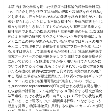
本稿では,強化学習を用いた依存症の計算論的精神医学研究に
ついて紹介を行う.依存症は,物質の摂取や高揚感を伴う行為な
どを繰り返し行った結果,それらの刺激を求める耐えがたい欲
求や,得られないことによる不快な精神的・身体的症状を生じ,
様々な損害を引き起こしてもやめられない状態に陥る重大な
精神疾患である.この疾患の理解と治療法開発のために,臨床研
究による病態の解明やマウスなどを用いたモデル動物による
メカニズムの解明が進められているが,本稿ではそれらの知見
を元にして数理モデルを構築する研究アプローチを取り上げ
る.まずは導入として筆頭著者らが開発した計算論的精神医学
研究データベースの使用例を示しつつ,主眼である依存症研究
においてどのような数理モデルが多く用いられてきたのかに
ついて分析する.その後,最もよく研究されている強化学習を用
いた依存症の行動的特徴に関する具体的な研究の流れを紹介
する.最後に,筆者らが最近提案した,非物質への依存(ギャンブ
ル・ゲームなど)にも適用可能な計算論モデルの一例とし
て,successor representation(SR)と呼ばれる状態表現を用い
た依存症の計算論モデルを紹介する.今回紹介する研究は強化
学習過程における状態表現に着目しており,不十分な状態表現
を用いることで適応的でない報酬獲得行動につながるという
観点を提示し,物質/非物質に共通する依存のメカニズムの解明
などに寄与することが期待される.