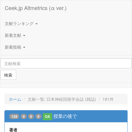
Ceek.jp Altmetrics (α ver.)
文献ランキング
新着文献
新着投稿
検索
ホーム
文献一覧: 日本神経回路学会誌 (雑誌)
181件
授業の後で
128
0
0
0
OA
著者