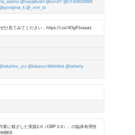
ha_waimo
@nayajifushi
@ocrot7
@OT65602898
@yonejima_k
@_mm_to
さい．https://t.co/VOgPJxaaaz
@takahiro_yrz
@takano19890904
@tattie0y
業に根ざした実践2.0（OBP 2.0）」の臨床有用性
tBKX