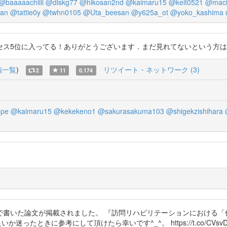
@baaaaachiiii
@diskg77
@hikosan2nd
@kaimaru15
@keit0521
@mac
an
@tattie0y
@twhn0105
@Uta_beesan
@y625a_ot
@yoko_kashima
に入ってる！ありがとうございます．まだ見れてないという方はぜひ見てみてくだ
稿一覧
)
リツイート・ネットワーク (3)
2
11
0.174
ope
@kaimaru15
@kekekeno1
@sakurasakuma103
@shigekzishihara
)と共著で書いた論文が掲載されました。 『訪問リハビリテーションにおける「作
ったときに参考にして頂けたら幸いです^_^。 https://t.co/CVsvD9