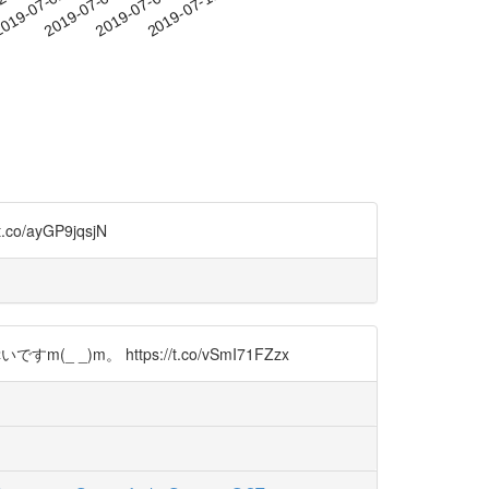
-29
019-07-02
2019-07-05
2019-07-08
2019-07-11
yGP9jqsjN
。 https://t.co/vSmI71FZzx