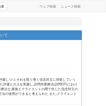
検索
ウェブ検索
ニュース検索
ついて
作業機能障害を評価しつつ,それを取り巻く信念対立に対処していく
た評価と介入を実施し,訪問作業療法(訪問OT)におけ
作業療法士,家族とクライエントの間で生じた信念対立の
な方法の使用ができると考えられた.また,クライエント