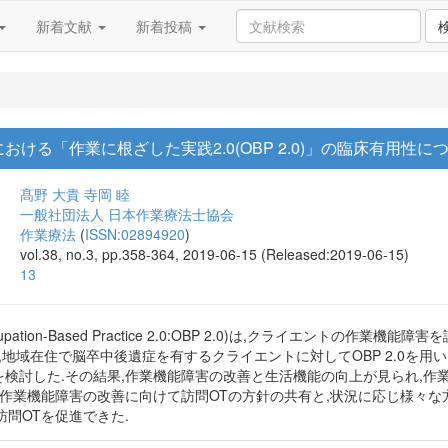
新着文献
新着投稿
ける「作業に根ざした実践2.0(OBP 2.0)」の臨床有用性に
髙野 大貴
寺岡 睦
一般社団法人 日本作業療法士協会
作業療法
(
ISSN:02894920
)
vol.38, no.3, pp.358-364, 2019-06-15 (Released:2019-06-15)
13
ation-Based Practice 2.0:OBP 2.0)は,クライエントの
,地域在住で脳卒中後遺症を有するクライエントに対してOBP 2.0を用い
用性を検討した.その結果,作業機能障害の改善と生活機能の向上が見られ,
.0は,作業機能障害の改善に向けて訪問OTの方針の共有と,状況に応じ様々
問OTを促進できた.