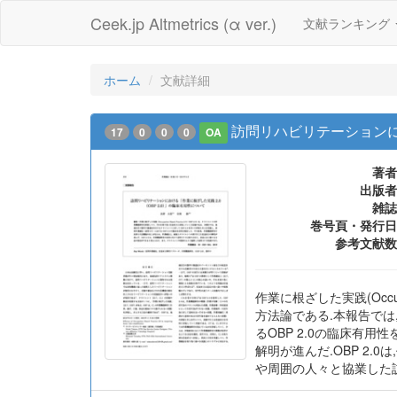
Ceek.jp Altmetrics (α ver.)
文献ランキング
ホーム
文献詳細
訪問リハビリテーションにお
17
0
0
0
OA
著者
出版者
雑誌
巻号頁・発行日
参考文献数
作業に根ざした実践(Occup
方法論である.本報告では
るOBP 2.0の臨床有
解明が進んだ.OBP 2
や周囲の人々と協業した訪