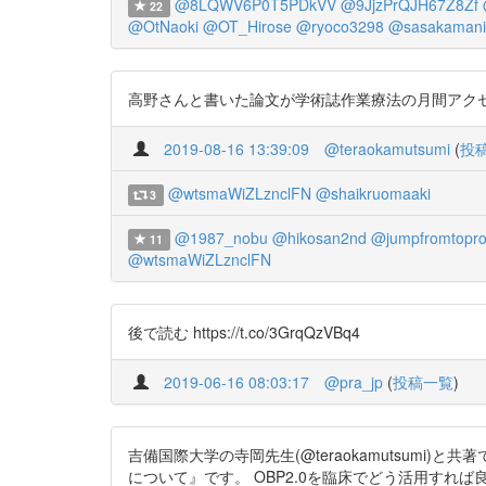
@8LQWV6P0T5PDkVV
@9JjzPrQJH67Z8Zf
22
@OtNaoki
@OT_Hirose
@ryoco3298
@sasakamani
高野さんと書いた論文が学術誌作業療法の月間アクセス5位
2019-08-16 13:39:09
@teraokamutsumi
(
投
@wtsmaWiZLznclFN
@shaikruomaaki
3
@1987_nobu
@hikosan2nd
@jumpfromtopr
11
@wtsmaWiZLznclFN
後で読む https://t.co/3GrqQzVBq4
2019-06-16 08:03:17
@pra_jp
(
投稿一覧
)
吉備国際大学の寺岡先生(@teraokamutsumi
について』です。 OBP2.0を臨床でどう活用すれば良いか迷