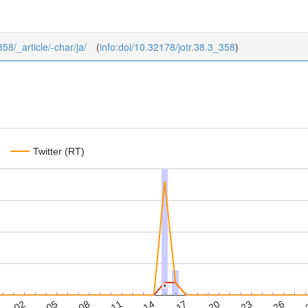
358/_article/-char/ja/
(
info:doi/10.32178/jotr.38.3_358
)
Twitter (RT)
*
*